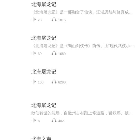
北海屠龙记
《北海屠龙记》是一部融合了仙侠、江湖恩怨与修真成长元素的长篇小说，讲述沈琇师徒三世轮回、除魔卫道、重返师门的传奇经历。故事横跨人间、江湖、仙界，情节跌宕起伏，融合了正邪斗法、师徒情深、因果报应与自我救赎的主题。
23
1815
北海屠龙记
《北海屠龙记》是《蜀山剑侠传》前传。由“现代武侠小说之王”还珠楼主创作。本书讲述：离徽州北门二十余里，过了二十里铺，再往西折，沿着临溪前行三数里，便见前面绿云如雾，柳浪含烟，一大片垂杨掩映着数十所人家台榭，地名景贤村。全村沈姓最多......
39
1689
北海屠龙记
163
6290
北海屠龙记
散仙转世的沈琇，自徽州古村踏上修道路，斩妖邪、破迷局、历万险，终与同道齐聚北海，屠龙采芝、匡扶正义，以侠义之心证仙途大道，成就一代屠龙大师的传奇！全书情节跌宕起伏，融合正邪斗法、轮回转世、仙佛修行等经典仙侠元素，既展现了波澜壮阔的奇幻世...
8
402
北海之声