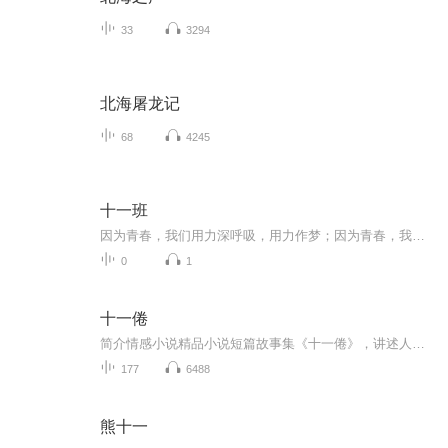
33
3294
北海屠龙记
68
4245
十一班
因为青春，我们用力深呼吸，用力作梦；因为青春，我们约定制造共同的回忆，镶在青春纪念册；因为青春，我们不忘怀旧，在求的海洋里领航，在生活的天空中翱翔，在人生的道路上畅佯，感受多彩的生命，编织人生的梦想。同时青春的长河也流淌着年少的轻狂，充满着风雨坎坷。拜尔娜与十一班合作全新创作单曲《十一班》把对青春的懵懂和向往都融入了这首歌中，哼着歌走入美好未来。...
0
1
十一倦
简介情感小说精品小说短篇故事集《十一倦》，讲述人、神、鬼三界里一则则活色生香的幻魅爱情和命运，人物涉及王侯将相、才子佳人、兽妖精怪、花魅仙神。
177
6488
熊十一