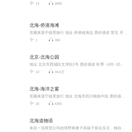
13
9085
北海-侨港海滩
音频来源于链景旅行 地址 侨港镇海边 票价描述 暂无 开放时间 全天开放 乘车信息 暂无
1
360
北京-北海公园
地址 北京市西城区文津街1号 票价描述 旺季（4月~10月）：门票10.00元 淡季（11月~次年3月）：门票5.00元 联票（含门票、琼岛 开放时间 淡季：6:30-20:00旺季：6:00-21:00 乘车信息 南门：101、103、109、685、614、619（北海下车） 北门：107、111、118、...
13
34.6万
北海-海洋之窗
音频来源于链景旅行 地址 北海市四川南路中段 票价描述 成人票（包含景点门票、人鲨共舞表演和景区维护费）：138元；套票（景点门票、人鲨共舞表演、景区维护费和4D影院门票）：163元。 开放时间 8:00-18:00 乘车信息 海洋之窗在去银滩的路上，从北部湾广...
20
6355
北海道物语
来自一流商贸公司的塔野将妻子和孩子留在东京，独自赴北海道札幌出任分公司经理。本以为短暂的单身赴任生活会在平淡中结束，却不期与二十岁的女大学生绘梨子相遇。绘梨子的爱自由而奔放，塔野深陷其中无法自拔。眼看返回东京的调令即将下达，面对不可多得...