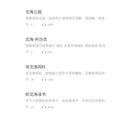
北海公园
我最喜欢北海，这些简介读得很不流畅，请谅解。将来有时间的时候，一定重新做一遍
9
2006
北海-外沙岛
音频来源于链景旅行 地址 北海市海城区 票价描述 暂无 开放时间 全天开放 乘车信息 暂无
3
816
张北海四柱
张北海四柱，如有缺少是官方系统删除，后期发现会补上，记得收藏关注
29
1381
听北海读书
学习力是最好的竞争力。创业者读书，不但可以完善知识结构，拓展认知边界，还可以形成气质、修炼秉性、提升魅力。资深创业节目主持人北海为您精挑细选创业者必读经典，用20多分钟时间解读书中要点，提炼管理思想。听北海读书，为创业赋能！
10
3548