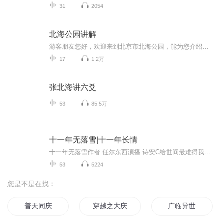
31
2054
北海公园讲解
游客朋友您好，欢迎来到北京市北海公园，能为您介绍这个集皇家气质与幽静典雅于一身的公园，实属荣幸，希望您能在此度过愉快而又浪漫的一天。北海公园是当今中国保留下来的最悠久也是最完整的皇家园林，距今已有千年历史。这里原是辽、金、元建离宫，明、...
17
1.2万
张北海讲六爻
53
85.5万
十一年无落雪|十一年长情
十一年无落雪作者 任尔东西演播 诗安C给世间最难得我一生狂热 陆嵘峥我一生无悔 入警校青梅竹马十一年长情 那是一堆未寄出去的信甚至连署名都没有陆嵘峥打开其中一封上面的娟秀字迹，赫然写着一句话陆嵘峥同志，今年我真的要放弃你了请大家点赞评论转发支持哦你们的点赞是我进步的动力
53
5224
您是不是在找：
普天同庆
穿越之大庆帝国
广临异世