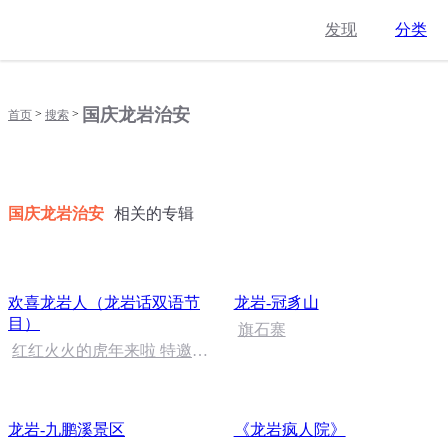
发现
分类
国庆龙岩治安
>
>
首页
搜索
国庆龙岩治安
相关的专辑
欢喜龙岩人（龙岩话双语节
龙岩-冠豸山
目）
旗石寨
红红火火的虎年来啦 特邀嘉
宾 王笑芳老师 欢喜四新春特
别版
龙岩-九鹏溪景区
《龙岩疯人院》