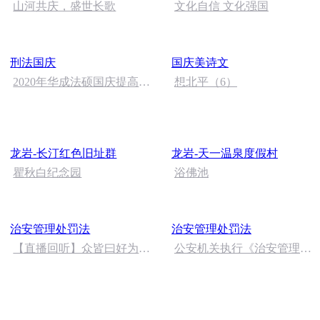
山河共庆，盛世长歌
文化自信 文化强国
刑法国庆
国庆美诗文
2020年华成法硕国庆提高班
想北平（6）
刑法陈 (26)
龙岩-长汀红色旧址群
龙岩-天一温泉度假村
瞿秋白纪念园
浴佛池
治安管理处罚法
治安管理处罚法
【直播回听】众皆曰好为什
公安机关执行《治安管理处
么
罚法》有关问题的解释
（二）