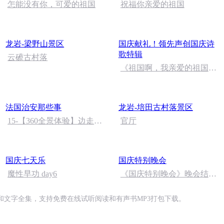
怎能没有你，可爱的祖国
祝福你亲爱的祖国
龙岩-梁野山景区
国庆献礼！领先声创国庆诗
歌特辑
云礤古村落
《祖国啊，我亲爱的祖国》
温婉
法国治安那些事
龙岩-培田古村落景区
15-【360全景体验】边走边
官厅
看聊纽约，最省力气的旅行
方式。
国庆七天乐
国庆特别晚会
魔性早功 day6
《国庆特别晚会》晚会结尾
语
文字全集，支持免费在线试听阅读和有声书MP3打包下载。