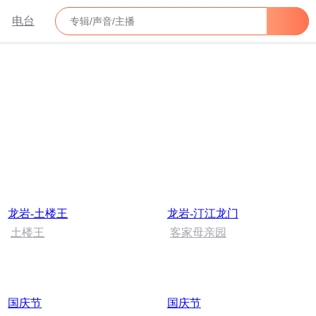
电台
龙岩-土楼王
龙岩-汀江龙门
土楼王
客家母亲园
国庆节
国庆节