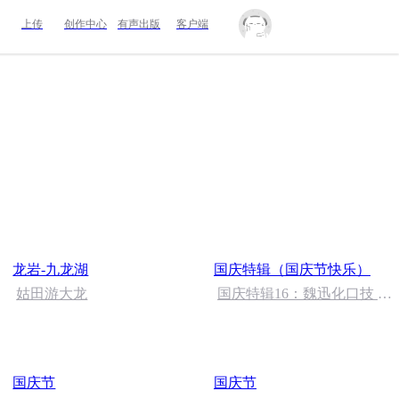
上传
创作中心
有声出版
客户端
龙岩-九龙湖
国庆特辑（国庆节快乐）
姑田游大龙
国庆特辑16：魏迅化口技 二
胡 东方红+一般唱法和原生
态
国庆节
国庆节