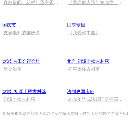
森林氧吧、花样年华主题木
《龙岩疯人院》第26章：崩
屋
塌
国庆节
国庆专辑
支教老师的国庆课
《我爱你中国》
龙岩-古田会议会址
龙岩-初溪土楼古村落
历史沿革
初溪土楼古村落
龙岩- 初溪土楼古村落
法制史国庆班
初溪土楼古村落
2020年华成法硕国庆提高班
法制史马志冰 (12)
喜马拉雅为您推荐国庆龙岩治安的精选专辑，包含正品授权的连播声音和