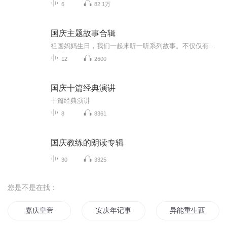
6
82.1万
国庆主题故事合辑
祖国妈妈生日，我们一起来听一听系列故事。不仅仅有《我的祖国》，还有红军故事，也有关于战争的故事，让大家体会到和平年代的不易。
12
2600
国庆十篇经典演讲
十篇经典演讲
8
8361
国庆教练的朗读专辑
30
3325
您是不是在找：
嘉庆皇帝
安庆年记事
异能重生西门庆