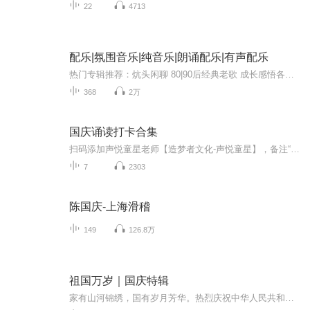
22
4713
配乐|氛围音乐|纯音乐|朗诵配乐|有声配乐
热门专辑推荐：炕头闲聊 80|90后经典老歌 成长感悟各种纯音乐，各种有声作品配乐，应有尽有，欢迎大家订阅，方便使用。
368
2万
国庆诵读打卡合集
扫码添加声悦童星老师【造梦者文化-声悦童星】，备注“诵读打卡”报名，已添加好友的，直接发送“诵读打卡”报名，报名成功后进入社群。
7
2303
陈国庆-上海滑稽
149
126.8万
祖国万岁｜国庆特辑
家有山河锦绣，国有岁月芳华。热烈庆祝中华人民共和国成立73周年！