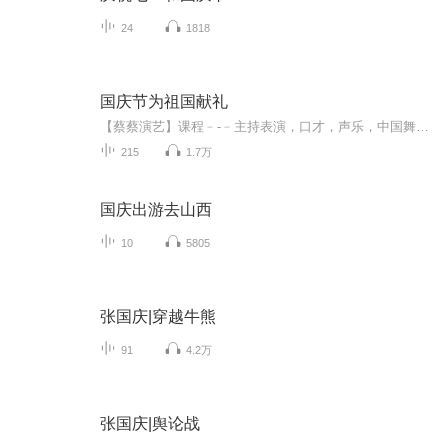
24
1818
国庆节为祖国献礼
【蔡蔡演艺】课程﹣-﹣主持表演，口才，声乐，中国舞，民族舞。独特的小舞台，专业的录音棚，每一位同学都能成为优秀的小明星。独特的教学模式，轻松上课，快乐学习！知名主持人，舞蹈家，高级教师任职授课！江南总校：河沟街42号三楼 18545856430江北分校...
215
1.7万
国庆出游去山西
10
5805
张国庆|穿越牛熊
91
4.2万
张国庆|舆论战