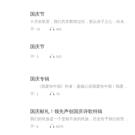
国庆节
十月欢歌里，我们共庆辉煌过往，更以赤子之心，向未来书写滚烫的誓言——这盛世，值得我们以热爱相拥。
10
465
国庆节
3
543
国庆专辑
《我爱你中国》作者：凝嫣心语我爱你中国！我爱你春天蓬勃的秧苗；我爱你秋日金黄的硕果。我爱你中国！我爱你青松气质，我爱你红梅品格！我爱你家乡的甜蔗好像乳汁滋润着我的心窝。我爱你中国，我要把最美的歌儿献给你，我的母亲我的祖国。我爱你中国，我爱...
1
78
国庆献礼！领先声创国庆诗歌特辑
我们的民族是一个坚韧不拔的民族，历史给予我们的苦难都变成了闪着金光的勋章！我们的国家是一个龙腾虎跃的国家，那条巨龙正以不可阻挡之势崛起于神奇的东方！------------------------------------------------值此祖国70周年华诞之际，领先声创以诗歌向祖国献礼！用我们的声音、用我们的热血、用我们的灵魂诵读经典爱国篇章，歌颂我们的祖国！永远繁荣富强！
8
6076