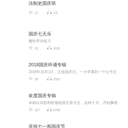
法制史国庆班
12
1万
国庆七天乐
魔性早功练习
10
1518
2018国庆吟诵专辑
2018年10月1日，正值国庆日。一大早看到一个公号文章，正是文天祥的《己卯十月一日至燕越五日罹狴犴有感而赋》。当然，彼十一非当今的十一。不过数字的巧合还是让人感触，今天拿来读一读，体味一番历史英杰的民族情怀，恰也当时。 根据诗题来看，这组诗是写于十月一日至十月五日之间，是文天祥被俘之后所作，这些诗作不仅有凛凛正气，更也能看的到他百端交集的复杂情感。另一首于右任先生的《望大陆》，微信公号有称《望乡》，一句“山之上国之殇”荡气回肠，一并兴起拿来读了一读。仓促间多有瑕疵...
38
2592
欢度国庆专辑
本辑以诗歌和歌颂祖国文章为主，金秋十月，丹桂飘香，在这个充满丰收喜悦的季节里，我们满怀激动和自豪，迎来了中华人民共和国76周年华诞。这不仅是一个庄重的纪念日，更是全体中华儿女共同欢庆的盛大的节日，承载着深厚的民族情感和历史意义.
167
6788
庆祝七一和国庆节