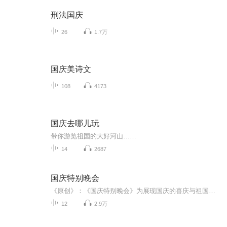
刑法国庆
26
1.7万
国庆美诗文
108
4173
国庆去哪儿玩
带你游览祖国的大好河山……
14
2687
国庆特别晚会
《原创》：《国庆特别晚会》为展现国庆的喜庆与祖国的深情我将以具体的场景切入从清晨升旗的庄严到街头巷尾的欢庆到历史与当下的交融，用优美的笔触传递对祖国的热爱与自豪！用诗歌和情感美文形式，歌颂祖国的繁荣富强，祝人民幸福安康！
12
2.9万