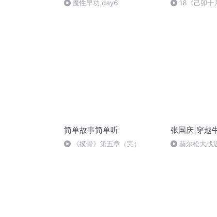
魔性早功 day6
18《己卯
日罹狴犴有感而
文天祥 自由吟
简单故事简单听
张国庆|穿越
《摸骨》第五章（完）
赫尔松大战
突的关键之战