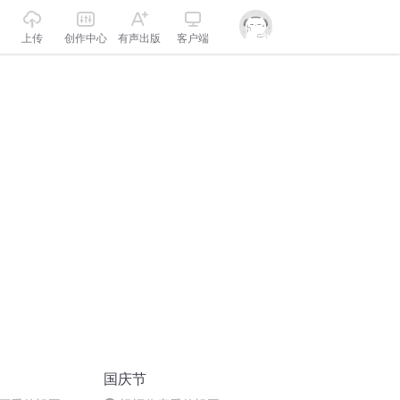
上传
创作中心
有声出版
客户端
国庆节