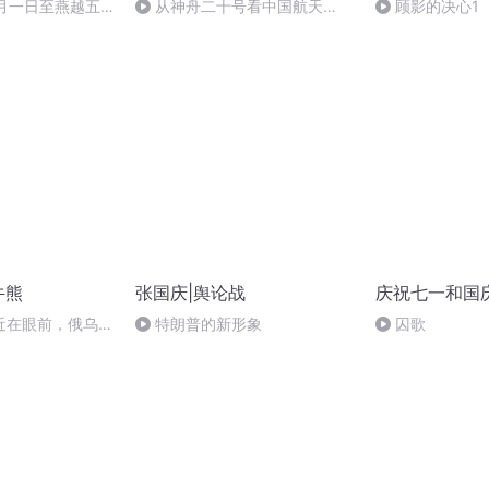
十月一日至燕越五
从神舟二十号看中国航天
顾影的决心1
赋》组律18首
的“隐形实力”
诵
牛熊
张国庆|舆论战
庆祝七一和国
近在眼前，俄乌冲
特朗普的新形象
囚歌
，将会如何发展？