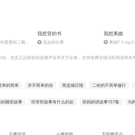
我想背的书
我想离婚
隔两年萧墨和二鹅的
流走的往事
离婚7-1.mp3
专辑，包含正品授权的连播声音和文字全集，支持免费在线试听阅读和有声
简单的简单
并不简单的你
简连城日报
二哈的不简单修行
生活
人间道之简单生活
这家三口不简单
这个修行不简单
听的睡前故事
经常听故事有什么好处
听妈妈讲故事157集
6
单
此事不简单
简单修道
事睡觉
模拟人生幼儿听故事
带来故事给你听英语
睡觉听的
今中外故事
秋天的故事说给你听
主播培训
小雅智能
车联网平台