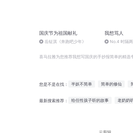
国庆节为祖国献礼
我想骂人
岳钲淇《奔跑吧少年》
No.4 时
再对话
喜马拉雅为您推荐我想写国庆的手抄报简单的精选
半妖不简单
简单的修仙
您是不是在找：
三国没那么简单
重生之简单
给任性孩子听的故事
老奶奶
最新搜索推荐：
简单穿越系统
这个学校不简
羊和狼的故事听
7岁小孩听故
听英烈故事做红色少年
听古
云剪辑