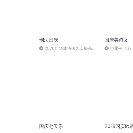
刑法国庆
国庆美诗文
2020年华成法硕国庆提高班
想北平（6
刑法陈 (26)
国庆七天乐
2018国庆吟