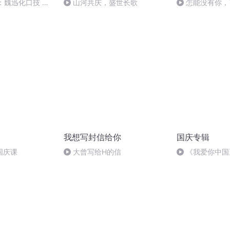
：魏迅化口技 二
山河共庆，盛世长歌
怎能没有你，
般唱法和原生态
我想写封信给你
国庆专辑
国庆课
大曾写给H的信
《我爱你中国