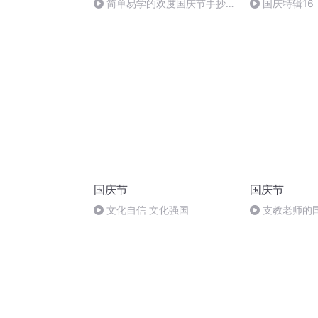
简单易学的欢度国庆节手抄报
国庆特辑16
#一分钟手抄报
胡 东方红+一
国庆节
国庆节
文化自信 文化强国
支教老师的