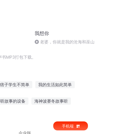
我想你
老婆，你就是我的沧海和巫山
书MP3打包下载。
痞子学生不简单
我的生活如此简单
简单写写
简单活着
简单系统
岁听故事的设备
海神波赛冬故事听
古代宫中故事
张扬上学故事免费听
手机端
企业版