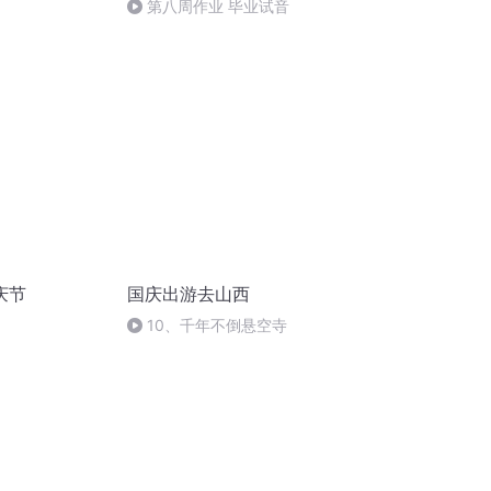
第八周作业 毕业试音
庆节
国庆出游去山西
10、千年不倒悬空寺