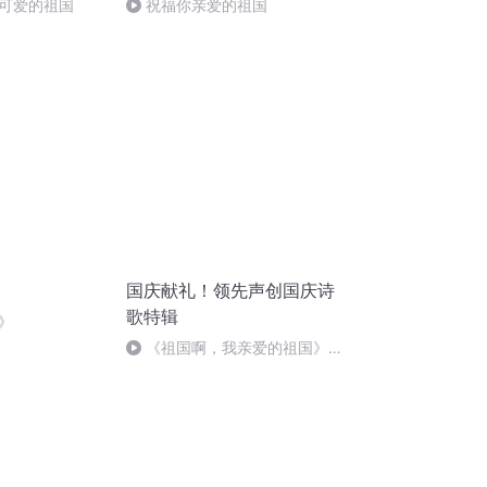
可爱的祖国
祝福你亲爱的祖国
国庆献礼！领先声创国庆诗
歌特辑
》
《祖国啊，我亲爱的祖国》温
婉