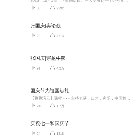
2018年10月1日，正值国庆日。一大早看到一个公号文章，正是文天祥的《己卯十月一日至燕越五日罹狴犴有感而赋》。当然，彼十一非当今的十一。不过数字的巧合还是让人感触，今天拿来读一读，体味一番历史英杰的民族情怀，恰也当时。 根据诗题来看，这组诗是写于十月一日至十月五日之间，是文天祥被俘之后所作，这些诗作不仅有凛凛正气，更也能看的到他百端交集的复杂情感。另一首于右任先生的《望大陆》，微信公号有称《望乡》，一句“山之上国之殇”荡气回肠，一并兴起拿来读了一读。仓促间多有瑕疵...
38
2592
张国庆|舆论战
22
4713
张国庆|穿越牛熊
91
4.2万
国庆节为祖国献礼
【蔡蔡演艺】课程﹣-﹣主持表演，口才，声乐，中国舞，民族舞。独特的小舞台，专业的录音棚，每一位同学都能成为优秀的小明星。独特的教学模式，轻松上课，快乐学习！知名主持人，舞蹈家，高级教师任职授课！江南总校：河沟街42号三楼 18545856430江北分校...
215
1.7万
庆祝七一和国庆节
24
1818