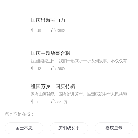
国庆出游去山西
10
5805
国庆主题故事合辑
祖国妈妈生日，我们一起来听一听系列故事。不仅仅有《我的祖国》，还有红军故事，也有关于战争的故事，让大家体会到和平年代的不易。
12
2600
祖国万岁｜国庆特辑
家有山河锦绣，国有岁月芳华。热烈庆祝中华人民共和国成立73周年！
6
82.1万
您是不是在找：
国士不忠
庆阳成长手札
嘉庆皇帝