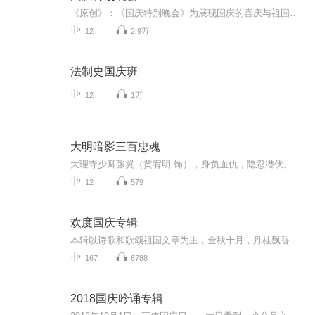
《原创》：《国庆特别晚会》为展现国庆的喜庆与祖国的深情我将以具体的场景切入从清晨升旗的庄严到街头巷尾的欢庆到历史与当下的交融，用优美的笔触传递对祖国的热爱与自豪！用诗歌和情感美文形式，歌颂祖国的繁荣富强，祝人民幸福安康！
12
2.9万
法制史国庆班
12
1万
大明暗影三百忠魂
大理寺少卿张翼（黄宥明 饰），身负血仇，隐忍潜伏。明面上，他与锦衣卫沈由之（徐杨 饰）联手追凶，从对峙走向协作；暗地里，他正是操纵全局的复仇之手。当所有阴谋指向终点，一场精心策划的正义陷阱骤然收网，众人命运在此刻激烈交汇，于谍影重重中迎来...
12
579
欢度国庆专辑
本辑以诗歌和歌颂祖国文章为主，金秋十月，丹桂飘香，在这个充满丰收喜悦的季节里，我们满怀激动和自豪，迎来了中华人民共和国76周年华诞。这不仅是一个庄重的纪念日，更是全体中华儿女共同欢庆的盛大的节日，承载着深厚的民族情感和历史意义.
167
6788
2018国庆吟诵专辑