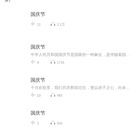
乐）
国庆节
11
2.1万
国庆节
中华人民共和国国庆节是国家的一种象征，是伴随着国家的出现而出现的。让我们用诗歌朗诵歌颂祖国的繁荣富强，国泰民安。
8
1726
国庆节
十月欢歌里，我们共庆辉煌过往，更以赤子之心，向未来书写滚烫的誓言——这盛世，值得我们以热爱相拥。
10
465
国庆节
3
543