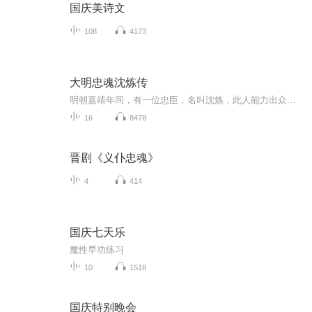
国庆美诗文
108
4173
大明忠魂沈炼传
明朝嘉靖年间，有一位忠臣，名叫沈炼，此人能力出众，幼时曾被心学大师王阳明称为“千里之材”，此后，沈炼考中进士，逐步做到了锦衣卫经历司经历。面对严嵩乱政，沈炼挺身而出，以十大罪状弹劾严嵩，严嵩本欲将其置于死地，最终在同事的保护下，沈炼劫后余生，被发配保安州。而到了保安州的沈炼，仍然勇于与邪恶势力作斗争，最终被害身亡。沈炼死后，其子沈襄也被奸党逮捕，但在诸多好友的掩护下，沈襄熬到了严嵩倒台，为父昭雪冤案！本书改编自明代冯梦龙《喻世明言》中的名篇《沈小霞相会出师表》，其...
16
8478
晋剧《义仆忠魂》
4
414
国庆七天乐
魔性早功练习
10
1518
国庆特别晚会