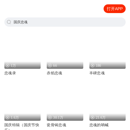
打开APP
国庆忠魂
1万
66
186
忠魂录
赤焰忠魂
丰碑忠魂
1.6万
30.1万
21.6万
国庆特辑（国庆节快
瓷骨铸忠魂
忠魂的呐喊