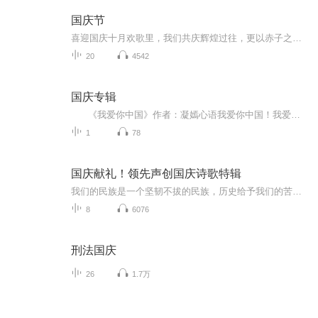
国庆节
喜迎国庆十月欢歌里，我们共庆辉煌过往，更以赤子之心，向未来书写滚烫的誓言——这盛世，值得我们以热爱相拥。
20
4542
国庆专辑
《我爱你中国》作者：凝嫣心语我爱你中国！我爱你春天蓬勃的秧苗；我爱你秋日金黄的硕果。我爱你中国！我爱你青松气质，我爱你红梅品格！我爱你家乡的甜蔗好像乳汁滋润着我的心窝。我爱你中国，我要把最美的歌儿献给你，我的母亲我的祖国。我爱你中国，我爱...
1
78
国庆献礼！领先声创国庆诗歌特辑
我们的民族是一个坚韧不拔的民族，历史给予我们的苦难都变成了闪着金光的勋章！我们的国家是一个龙腾虎跃的国家，那条巨龙正以不可阻挡之势崛起于神奇的东方！------------------------------------------------值此祖国70周年华诞之际，领先声创以诗歌向祖国献礼！用我们的声音、用我们的热血、用我们的灵魂诵读经典爱国篇章，歌颂我们的祖国！永远繁荣富强！
8
6076
刑法国庆
26
1.7万