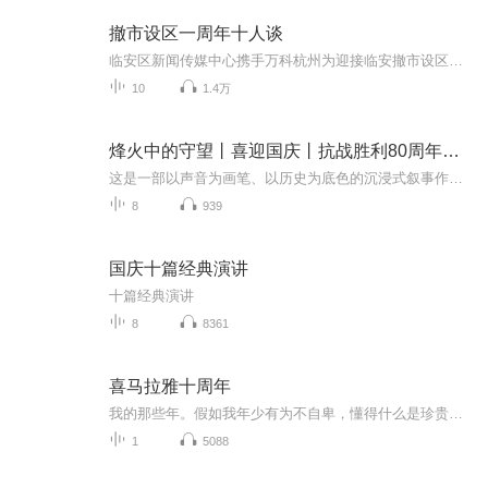
撤市设区一周年十人谈
临安区新闻传媒中心携手万科杭州为迎接临安撤市设区一周年，特推出系列高端人物访谈，回顾临安区一年变化，展望第十区前景。
10
1.4万
烽火中的守望丨喜迎国庆丨抗战胜利80周年丨广播剧
这是一部以声音为画笔、以历史为底色的沉浸式叙事作品，串联起1937年末南京城破后的烽火岁月与2025 年抗战胜利80周年的和平荣光，通过普通人的命运交织，复刻出中华民族在苦难中坚守、在抗争中前行的精神图谱。
8
939
国庆十篇经典演讲
十篇经典演讲
8
8361
喜马拉雅十周年
我的那些年。假如我年少有为不自卑，懂得什么是珍贵。喜马十周年
1
5088