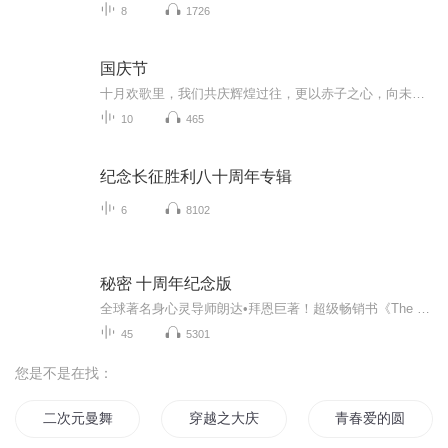
8
1726
国庆节
十月欢歌里，我们共庆辉煌过往，更以赤子之心，向未来书写滚烫的誓言——这盛世，值得我们以热爱相拥。
10
465
纪念长征胜利八十周年专辑
6
8102
秘密 十周年纪念版
全球著名身心灵导师朗达•拜恩巨著！超级畅销书《The Secret秘密》十周年纪念版！连续10年位列心灵励志类畅销榜，中文版销量突破500万册！新增朗达十年来运用秘密的全新体验，收录十周年纪念序言及后记！改变全世界几千万人命运的神奇之书，“吸引力法则”...
45
5301
您是不是在找：
二次元曼舞曲
穿越之大庆帝国
青春爱的圆舞曲