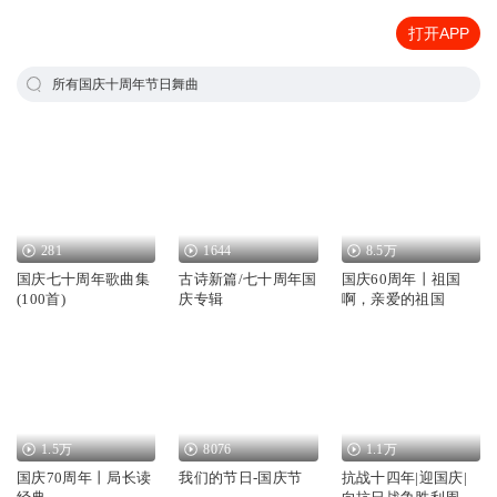
打开APP
所有国庆十周年节日舞曲
281
1644
8.5万
国庆七十周年歌曲集
古诗新篇/七十周年国
国庆60周年丨祖国
(100首)
庆专辑
啊，亲爱的祖国
1.5万
8076
1.1万
国庆70周年丨局长读
我们的节日-国庆节
抗战十四年|迎国庆|