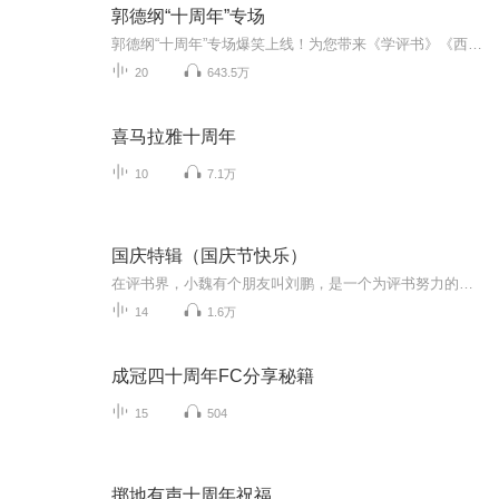
郭德纲“十周年”专场
郭德纲“十周年”专场爆笑上线！为您带来《学评书》《西江月》《黄鹤楼》等高能相声！各种爆笑包袱等你解锁！一次承包你一整天的快乐~听德云社相声，上喜马拉雅！你喜欢的角儿，喜马全都有！
20
643.5万
喜马拉雅十周年
10
7.1万
国庆特辑（国庆节快乐）
在评书界，小魏有个朋友叫刘鹏，是一个为评书努力的小伙子。在2021年国庆期间，他想弄个特辑，便烦劳我给他录个爱国题材的评书小段儿。这种事情，不是特殊情况，小魏一般不会拒绝，也就给其录了一个《鲁迅踢鬼》，等他传完，我再传到我的专辑里。另外，小...
14
1.6万
成冠四十周年FC分享秘籍
15
504
掷地有声十周年祝福