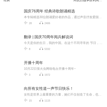
经典
向抗日战争胜利周年
献礼
国庆76周年 经典诗歌朗诵精选
本专辑精选30位朗诵爱好者的作品，通过声音抒发爱国之情
28
2406
翻录 | 国庆70周年阅兵解说词
今天是你的生日，我的中国。在这个不同寻常的 节日，相信每一位中华儿女都会从心底里说一句，我爱 你，中国。 70年风雨兼程，天安门广场上的红飘带寓意红色基因连接历史，现实与未来。今关的夭安门广场是世界曬目的中矗，今天的中国正前所未有的靠近世界舞台中心。长安街上，人民军队精神抖擞，这支袋穿草鞋，拿梭鑼走上征途的队伍，现在已经拥有7自己的航 母和斩一代隐身战机，正阔步迈向世界一流军队。此时 此刻，4名上将，2名中将，100多名少将，近15000名 官兵列队完毕．等待接受统帅的检阅．接受祖国和人民 的检阅。
8
5332
开播十周年
10月22日萤火虫网络电台开播十周年~
3
1972
向所有女性道一声节日快乐！
女性是世界上最重要的力量，她们不仅创造了生命，也塑造了社会。她们是生命最温馨的滋养。我用声音传递我对女性的节日祝福，我希望更多的男性能听一下我的声音，因为我和你们一样，是母亲的儿子，妻子的丈夫，女儿的父亲。
15
1115