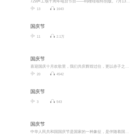
729声工场十周年电台节目——呜哩哇啦特别版。7月13日起，每周一、三、五更新，9月9日完结。微博、bilibili、猫耳、漫播、小宇宙同步播出。愿声载情，十年同赴。我们始终心怀感恩，从声音开始，向下个起点启程吧！
13
1643
国庆节
11
2.1万
国庆节
喜迎国庆十月欢歌里，我们共庆辉煌过往，更以赤子之心，向未来书写滚烫的誓言——这盛世，值得我们以热爱相拥。
20
4542
国庆节
3
543
国庆节
中华人民共和国国庆节是国家的一种象征，是伴随着国家的出现而出现的。让我们用诗歌朗诵歌颂祖国的繁荣富强，国泰民安。