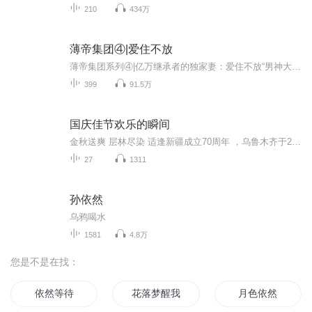
210
434万
薄帝集团④|爱住不放
薄帝集团系列④|亿万继承者的独家妻：爱住不放“男神大人在上，小女子不该对您犯了侵占罪，跟踪罪，窥视罪，梦中情人罪……”林深深一边对着面前冷若冰霜的锦洋讨好的说，一边暗自握住拳头，心底愤愤的想：哼，锦先生，你在逼我，在逼我，我就晚上回家，睡你，狠狠的睡死你！主角：锦洋、林深深配角：林远爱、李微笑
399
91.5万
国庆佳节欢乐的瞬间
金秋送爽 层林尽染 适逢新疆成立70周年 ，乌鲁木齐于2025年9月23日迎来党中央和习大大带领的慰问团。新疆各族群众欢欣鼓舞，热烈欢迎。
27
1311
孙依然
乌鸦喝水
1581
4.8万
您是不是在找：
依然等待
花落梦醒我依然爱你
月色依然