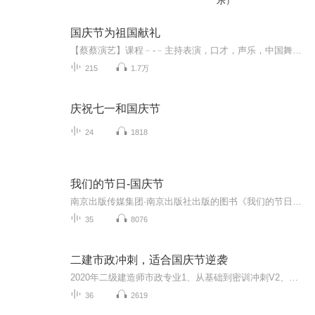
乐）
国庆节为祖国献礼
【蔡蔡演艺】课程﹣-﹣主持表演，口才，声乐，中国舞，民族舞。独特的小舞台，专业的录音棚，每一位同学都能成为优秀的小明星。独特的教学模式，轻松上课，快乐学习！知名主持人，舞蹈家，高级教师任职授课！江南总校：河沟街42号三楼 18545856430江北分校...
215
1.7万
庆祝七一和国庆节
24
1818
我们的节日-国庆节
南京出版传媒集团·南京出版社出版的图书《我们的节日》通过对中国节日文化和节日意义进行深度的挖掘，面向青少年群体构建独具特色的栏目内容，以此丰富春节、元宵节、清明节、端午节、七夕节、中秋节、重阳节等传统节日；六一节、教师节、国庆节等新兴节日的文化内涵和表现形式。促进青少年形成新的节日习俗，提升节日仪式感、认同感。音频作品由金陵朗读者联盟志愿者朗诵，南京音像出版社、金陵图书馆联合制作。
35
8076
二建市政冲刺，适合国庆节逆袭
2020年二级建造师市政专业1、从基础到密训冲刺V2、从精华课程到超压密押V3、0基础同步更新v4、持续更新到2020年考试V5、只要你跟着学让你一次稳拿证V6、渠道超压压题，超压三页纸等独家绝密压题!
36
2619