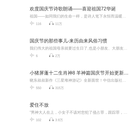
欢度国庆节诗歌朗诵——喜迎祖国72华诞
祖国——如同我们的生命一样，是诗人笔下永恒而温暖的主题。在祖国72周年华诞来临之际，特创建这个诗歌朗诵专辑，诵读经典爱国篇章，和大家一起歌颂祖国，向国庆的献礼！祝愿伟大的祖国繁荣富强，祝愿大家国庆节快乐，度过平安快乐的黄金周假期！
116
11万
国庆节的那些事儿-来历由来风俗习惯
我们伟大的祖国母亲就要过生日了,也是小朋友、大朋友们最喜欢的“国庆小长假”或说“黄金周”还有说”国庆7天乐”的，说法真是不一而足。那么“国庆节”是怎么来的？自古以来国庆节怎么庆贺？新中国国庆节的来历，以及新中国国庆节的庆贺方式又有哪些呢？ ...
6
2万
小猪屏蓬十二生肖神8 羊神篇国庆节开始更新啦！
晓东叔叔新作《三星堆神游记》全新面世！中信出版社出版！京东当当淘宝均有售！点蓝色字收听——《小猪屏蓬爆笑日记2024》《小猪屏蓬爆笑日记2》《小猪屏蓬爆笑日记1》让你笑得喘不上气！《我进故宫当富翁——小猪屏蓬故宫财商笔记》教你成为大富翁！《小...
550
315万
爱住不放
“男神大人在上，小女子不该对您犯了侵占罪，跟踪罪，窥视罪，梦中情人罪……”林深深一边对着面前冷若冰霜的锦洋讨好的说，一边暗自握住拳头，心底愤愤的想：哼，锦先生，你在逼我，在逼我，我就晚上回家，睡你，狠狠的睡死你！一次错情。沐染不知自己是招惹上了什么人，只见黑暗中那人捏着她的工作牌，磁性的嗓音很是低沉：“……如果需要负责，到晟天找我。我记得你了。”Y市顶级权贵，楚君扬，庞大楚氏家族的继承人之一，翻手为云覆手雨。沐染不是没有见过他的，唯一的那次，是和自己的男友一起，他是男友楚君逸...
102
3.9万