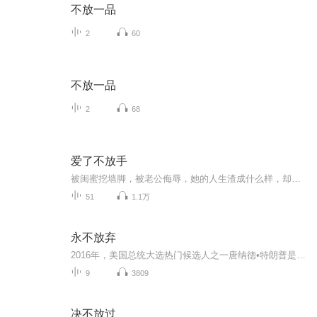
不放一品
2
60
不放一品
2
68
爱了不放手
被闺蜜挖墙脚，被老公侮辱，她的人生渣成什么样，却不知有个男人为她隐忍多年。 她被丈夫抛弃，他却爱她入骨。 世人骂她不知羞耻婚内出轨，他对世人说：“是我诱骗她的。” 他的妈妈以死相逼让她离开他，他对妈妈说：“在我失去她之前，你会先失去我这个儿子。” 小三、情敌阴谋手段，他以牙还牙，百倍讨回，就算自己万分疼爱的亲弟弟也绝不退让。 他说：“兄弟是手足，女人如衣服，没错，可一生只遇到这么一件合身的，必然不能让给任何人，否则，一辈子都得光着了。
51
1.1万
永不放弃
2016年，美国总统大选热门候选人之一唐纳德•特朗普是世界闻名的商界精英、亿万富豪、畅销书作家及媒体人。毕业于沃顿商学院的特朗普开发了一系列全世界最著名的房地产项目，其中包括纽约第五大道特朗普大厦、华尔街40号、君悦饭店、棕榈滩特朗普国际饭店...
9
3809
决不放过