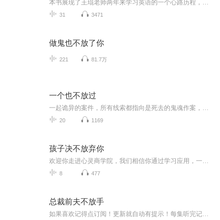
本书展现了王琨老师两年来学习英语的一个心路历程，记录了如何从零基础开始学习英语的故事。读完这本书，你会奇迹般地看到改变是如何发生在王琨老师身上的，这本书不是说教，也不是工具，他无法告诉您怎样复刻王琨老师翻天覆地的突破，但是相信王琨老师的...
31
3471
做鬼也不放了你
221
81.7万
一个也不放过
一起诡异的案件，所有线索都指向是死去的鬼魂作案，谁也不知是为了混淆视听。以一起煤气中毒案为媒介，死者是两个人，一位是警察局管理资料室的女警官，另一位竟然是早已经死了的死刑犯。死刑犯在入住公寓之前就已经死了，可怕的是，种种迹象引导着就是他...
20
1169
孩子决不放弃你
欢迎你走进心灵商学院，我们相信你通过学习应用，一定能够实现你的梦想与价值。纯一老师，欢迎学习交流：18293284509（微信同步）父母可以帮助孩子成为一个品质高洁的人，一个有着怜悯心，敢于承担责任和义务的人，一个有勇气、充满活力、正直的人。光有爱是不够的，洞察力也不足以胜任，好的父母需要技巧如何获得并使用这些技巧就是这本书的主要内容。思路决定出路！观念决定贫富！思维一变，市场一片——纯一...
8
477
总裁前夫不放手
如果喜欢记得点订阅！更新就自动有提示！每集听完记得动动手指点个赞！有礼物走一个也是极好的！各位书友要是觉得还不错的话请不要忘记向您QQ群和微博里的朋友推荐哦！...