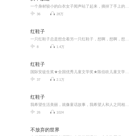
一个身材较小的白衣女子闻声站了起来，摘掉了手上的手套，指着地上躺着的一具尸体，面无表情道：“张队，死者是一女性，现场距高速路边距离在10米左右，死亡时间大概在临晨12点到1点之间，死亡原因是窒息而死，然后由车上抛下，滚落到此。路上没有留下明显的车辆痕迹，说明凶手抛弃尸体时没有刹车，这也说明，凶手不是一个人。从杀人手法和抛尸手法上看，应该和前面两个案子一样。其他的情况，要等我们解剖尸体后才能知道。雨下的很大，很大程度上破坏了现场。” 张栋望着眼前这个语气冰冷的女子，他真的很难相信，这么年轻漂亮的一个女子竟然是海宁市公安局的特聘法医，而这个女子还在就读研究生。 “王亮，说说你们发现案件的经过。” “是！报案的是附近负责养路的工人，临晨一点半钟左右，其中一个工人得了急性阑尾炎，在工友陪伴下外出就医，刚打开房门就看到一辆黑色奥迪轿车高速驶过，并从车里抛出一黑色物体，由于该路段还未通车，不应该有车辆通过，于是工人便上前查看，从而发现了尸体。”
36
28万
红鞋子
一只红鞋子总是想念着另一只红鞋子，想啊，想啊，想有一个家，一个暖暖的，亮亮的家。
8
1.4万
红鞋子
国际安徒生奖★全国优秀儿童文学奖★陈伯吹儿童文学奖★宋庆龄儿童文学奖★冰心奖★张天翼儿童文学奖★金骆驼奖★“五个一工程”奖★国家图片奖★中国图书奖★中国儿童电影童牛奖★全国少儿电视节目金童奖汤素兰:“我希望生活美丽，就像童话故事；我希望人和人之间相亲相爱，就像姊妹弟兄；我希望自己的心永远是柔软而透明的，能感受每一种幸福和疼痛；我希望能像鸟儿一样，自由地飞翔，快乐地歌唱！”
37
2.1万
红鞋子
我希望生活美丽，就像童话故事，我希望人和人之同相亲相爱，就像姊妹弟兄；我希望自己的心永远是柔软而透明的，能感受每一种幸福和疼痛；我希望能像鸟儿一样，自由地飞翔，怏乐地歌唱！
26
1024
不放弃的世界