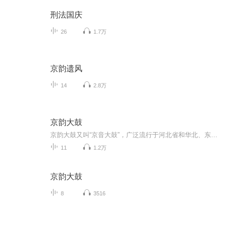
刑法国庆
26
1.7万
京韵遗风
14
2.8万
京韵大鼓
京韵大鼓又叫“京音大鼓”，广泛流行于河北省和华北、东北的部分地区，是我国北方说唱音乐中艺术成就较高的曲种，同时在全国的说唱音乐曲种中也占有相当重要的地位。 京韵大鼓由河北省沧州、河间一带流行的木板大鼓发展而来，形成于京津两地。河北木板大鼓...
11
1.2万
京韵大鼓
8
3516