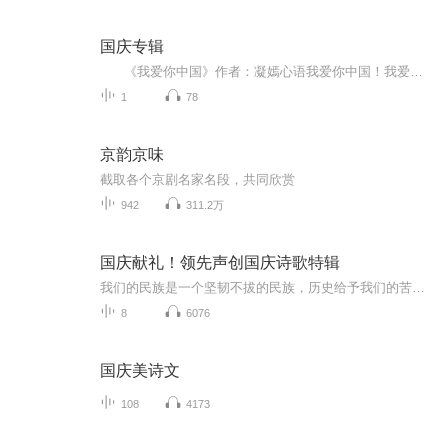
国庆专辑
《我爱你中国》作者：凝嫣心语我爱你中国！我爱你春天蓬勃的秧苗；我爱你秋日金黄的硕果。我爱你中国！我爱你青松气质，我爱你红梅品格！我爱你家乡的甜蔗好像乳汁滋润着我的心窝。我爱你中国，我要把最美的歌儿献给你，我的母亲我的祖国。我爱你中国，我爱...
1
78
京韵京味
截取各个京剧名家名段，共同欣赏
942
311.2万
国庆献礼！领先声创国庆诗歌特辑
我们的民族是一个坚韧不拔的民族，历史给予我们的苦难都变成了闪着金光的勋章！我们的国家是一个龙腾虎跃的国家，那条巨龙正以不可阻挡之势崛起于神奇的东方！------------------------------------------------值此祖国70周年华诞之际，领先声创以诗歌向祖国献礼！用我们的声音、用我们的热血、用我们的灵魂诵读经典爱国篇章，歌颂我们的祖国！永远繁荣富强！
8
6076
国庆美诗文
108
4173