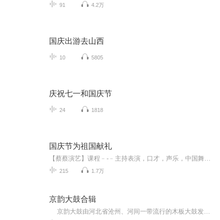
91
4.2万
国庆出游去山西
10
5805
庆祝七一和国庆节
24
1818
国庆节为祖国献礼
【蔡蔡演艺】课程﹣-﹣主持表演，口才，声乐，中国舞，民族舞。独特的小舞台，专业的录音棚，每一位同学都能成为优秀的小明星。独特的教学模式，轻松上课，快乐学习！知名主持人，舞蹈家，高级教师任职授课！江南总校：河沟街42号三楼 18545856430江北分校...
215
1.7万
京韵大鼓合辑
京韵大鼓由河北省沧州、河间一带流行的木板大鼓发展而来，形成于京津两地。河北木板大鼓传入天津、北京后，刘宝全改以北京的语音声调来吐字发音，吸收石韵书、马头调和京剧的一些唱法，创制新腔，专唱短篇曲目，称京韵大鼓，属于鼓词类曲艺音乐。...