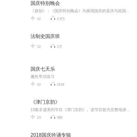
国庆特别晚会
《原创》：《国庆特别晚会》为展现国庆的喜庆与祖国的深情我将以具体的场景切入从清晨升旗的庄严到街头巷尾的欢庆到历史与当下的交融，用优美的笔触传递对祖国的热爱与自豪！用诗歌和情感美文形式，歌颂祖国的繁荣富强，祝人民幸福安康！
12
2.9万
法制史国庆班
12
1万
国庆七天乐
魔性早功练习
10
1518
《津门京韵》
13集非遗系列节目《津门京韵》。该节目较为完整地讲述了京韵大鼓艺术的前世今生，京韵大鼓几大流派的形成和艺术特色，特别是在曲艺之乡天津繁荣发展的历史和现状。
13
480
2018国庆吟诵专辑