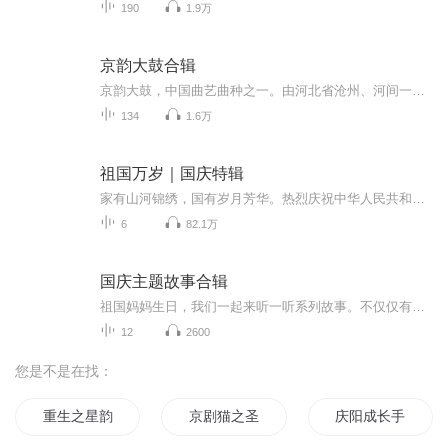
190
1.9万
京韵大鼓合辑
京韵大鼓，中国曲艺曲种之一。由河北省沧州、河间一带流行的木板大鼓发展而来，形成于京津两地。河北木板大鼓传入天津、北京后，刘宝全改以北京的语音声调来吐字发音，吸收石韵书、马头调和京剧的一些唱法，创制新腔，专唱短篇曲目，称京韵大鼓，属于鼓词...
134
1.6万
祖国万岁｜国庆特辑
家有山河锦绣，国有岁月芳华。热烈庆祝中华人民共和国成立73周年！
6
82.1万
国庆主题故事合辑
祖国妈妈生日，我们一起来听一听系列故事。不仅仅有《我的祖国》，还有红军故事，也有关于战争的故事，让大家体会到和平年代的不易。
12
2600
您是不是在找：
重生之星韵
京剧猫之圣韵学院
庆阳成长手札