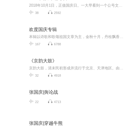
2018年10月1日，正值国庆日。一大早看到一个公号文章，正是文天祥的《己卯十月一日至燕越五日罹狴犴有感而赋》。当然，彼十一非当今的十一。不过数字的巧合还是让人感触，今天拿来读一读，体味一番历史英杰的民族情怀，恰也当时。 根据诗题来看，这组诗是写于十月一日至十月五日之间，是文天祥被俘之后所作，这些诗作不仅有凛凛正气，更也能看的到他百端交集的复杂情感。另一首于右任先生的《望大陆》，微信公号有称《望乡》，一句“山之上国之殇”荡气回肠，一并兴起拿来读了一读。仓促间多有瑕疵...
38
2592
欢度国庆专辑
本辑以诗歌和歌颂祖国文章为主，金秋十月，丹桂飘香，在这个充满丰收喜悦的季节里，我们满怀激动和自豪，迎来了中华人民共和国76周年华诞。这不仅是一个庄重的纪念日，更是全体中华儿女共同欢庆的盛大的节日，承载着深厚的民族情感和历史意义.
167
6788
《京韵大鼓》
京韵大鼓，清末民初形成并流行于北京、天津地区。由当时的鼓书艺人刘宝全等把原用河北语音演唱的木板大鼓改用北京语音演唱，广泛吸收京剧唱腔及北京流行的民间曲调创制新腔，并在木板大鼓原有伴奏乐器三弦外，增加了四胡和琵琶，形成了一直流传至今的京韵...
32
4918
张国庆|舆论战
22
4713
张国庆|穿越牛熊