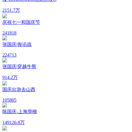
215
1.7万
庆祝七一和国庆节
24
1818
张国庆|舆论战
22
4713
张国庆|穿越牛熊
91
4.2万
国庆出游去山西
10
5805
陈国庆-上海滑稽
149
126.8万