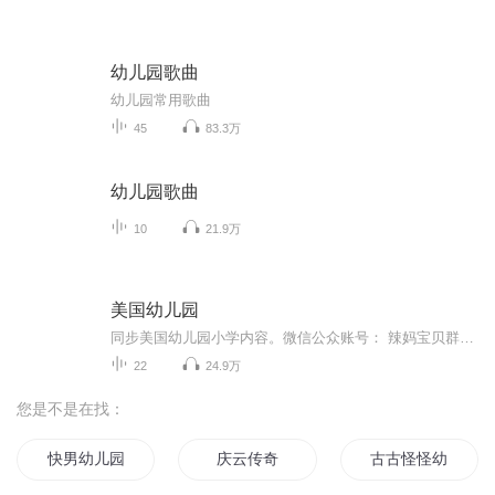
幼儿园歌曲
幼儿园常用歌曲
45
83.3万
幼儿园歌曲
10
21.9万
美国幼儿园
同步美国幼儿园小学内容。微信公众账号： 辣妈宝贝群，群主维多利亚微信号：vicsai3
22
24.9万
您是不是在找：
快男幼儿园爆笑故
庆云传奇
古古怪怪幼儿园