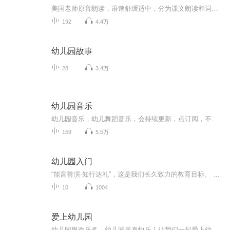
美国老师原音朗读，语速舒缓适中，分为课文朗读和词汇朗读与跟读。 这是我最喜欢的一套英语启蒙教材，按社会学、科学和语言艺术等设计课程单元，non-fiction和fiction合理搭配，既培养了孩子的学习兴趣，又帮助孩子构建知识库，特别适合3-12岁的英语启蒙者。 分PREK 和K两个系列，每个系列四册，共八册。 每一册分三章，每章含四个单元： Chapter 1: Social Studies-Histories and Geography Chapter 2: Science Chapter 3: Language-Mathematics-Visual Arts-Music
192
4.4万
幼儿园故事
28
3.4万
幼儿园音乐
幼儿园音乐，幼儿舞蹈音乐，会持续更新，点订阅，不迷路。音乐中以歌曲为主，也有少部分儿歌。适合0-6岁小朋友编舞，再大一点的孩子就不适合了。也可以用于幼儿园课程中使用。欢迎幼教专业的宝宝们关注！
159
5.5万
幼儿园入门
“能言善演·知行达礼”，这是我们长久致力的教育目标。 我们努力把艺术教育和素质教育成功对接，我们用心把专业 教育和大众教育完美融合。 从1996年——创业之初，我们曾把口才教师拟作为“医生”、 “教练”和“导演”，并以此作为我们自己的工作方向和行业标准： 有那么多母语发音不准、口语表达不清的孩子需要“医生”； 有那么多天资聪慧的孩子如果经过专业“教练”的调教，就会举止 出众、仪态高雅；“孩子们都是天生的演员”，我们就是“导演”， 挖掘他们的天分，为孩子们在人生的舞台上有更多的精彩！ 就是我们现在做的，未来要做的，并且一直要做的事业！ 我们可能更了解孩子！我们可能找到了教育的真谛！我们知道 孩子需要什么，我们了解家长需要什么，我们也清楚能为社会奉献 什么！艺术是美好的，教育是高尚的，在我们这里你会看到孩子们 快乐地改变和提高。 如今，我们已经有了“全景纷呈教学法”、“习惯矫正教学法”、 “一气呵成教学法”；有了“艺素融合教育方略”；有了五大运作 体系；有了这套幼儿园专用系列教材；有了父母教育能力训练系列 教材；有了上至东北下至江南的上百家分校，将来我们还会有…… 为了孩子我们一直在努力！ 欢迎来亲自体验，并真诚相邀 —— 与我们同行！
10
1004
爱上幼儿园
幼儿园里欢乐多，幼儿园里真快乐！让我们一起爱上幼儿园！