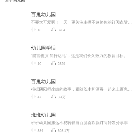
国学幼儿园
百鬼幼儿园
不要太可爱啊！一天一更关注主播不迷路你的订阅点赞收藏评论是我创作的动力
16
3704
幼儿园学话
“能言善演·知行达礼”，这是我们长久致力的教育目标。 我们努力把艺术教育和素质教育成功对接，我们用心把专业 教育和大众教育完美融合。 从1996年——创业之初，我们曾把口才教师拟作为“医生”、 “教练”和“导演”，并以此作为我们自己的工作方向和行业标准： 有那么多母语发音不准、口语表达不清的孩子需要“医生”； 有那么多天资聪慧的孩子如果经过专业“教练”的调教，就会举止 出众、仪态高雅；“孩子们都是天生的演员”，我们就是“导演”， 挖掘他们的天分，为孩子们在人生的舞台上有更多的精彩！ 就是我们现在做的，未来要做的，并且一直要做的事业！ 我们可能更了解孩子！我们可能找到了教育的真谛！我们知道 孩子需要什么，我们了解家长需要什么，我们也清楚能为社会奉献 什么！艺术是美好的，教育是高尚的，在我们这里你会看到孩子们 快乐地改变和提高。 如今，我们已经有了“全景纷呈教学法”、“习惯矫正教学法”、 “一气呵成教学法”；有了“艺素融合教育方略”；有了五大运作 体系；有了这套幼儿园专用系列教材；有了父母教育能力训练系列 教材；有了上至东北下至江南的上百家分校，将来我们还会有…… 为了孩子我们一直在努力！ 欢迎来亲自体验，并真诚相邀 —— 与我们同行！
10
2529
百鬼幼儿园
根据阴阳师改编的故事，跟随茨木和酒吞一起来上百鬼幼儿园吧！（目前已停更）
47
3.4万
班班幼儿园
班班幼儿园搬运不易转载自百度喜欢就订阅转发分享非原创
384
308.1万