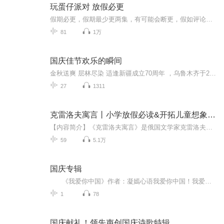
玩蛋仔派对 放假必更
假期必更，假期最少更两集，有可能会断更，假如评论多，月票多，听的多的话，最多一天更四集，更的必须得是假期，不过有没有好心人来给个好评？三星也行，现在我23的订阅量，一个评论都没有
81
1万
国庆佳节欢乐的瞬间
金秋送爽 层林尽染 适逢新疆成立70周年 ，乌鲁木齐于2025年9月23日迎来党中央和习大大带领的慰问团。新疆各族群众欢欣鼓舞，热烈欢迎。
27
1311
克雷洛夫寓言丨小学放假必读&开拓儿童想象空间丨经典
【内容简介】《克雷洛夫寓言》是俄国文学家克雷洛夫创作的寓言集，包括203篇寓言。作品大致可分为三类：1.揭露沙皇，讽刺嘲笑统治阶级的专横、寄生、无知等。2.反映剥削。表达了对人民的同情，对人民优秀品质的赞美，对人民力量的信心。3.反映现象，得出人...
59
5.1万
国庆专辑
《我爱你中国》作者：凝嫣心语我爱你中国！我爱你春天蓬勃的秧苗；我爱你秋日金黄的硕果。我爱你中国！我爱你青松气质，我爱你红梅品格！我爱你家乡的甜蔗好像乳汁滋润着我的心窝。我爱你中国，我要把最美的歌儿献给你，我的母亲我的祖国。我爱你中国，我爱...
1
78
国庆献礼！领先声创国庆诗歌特辑