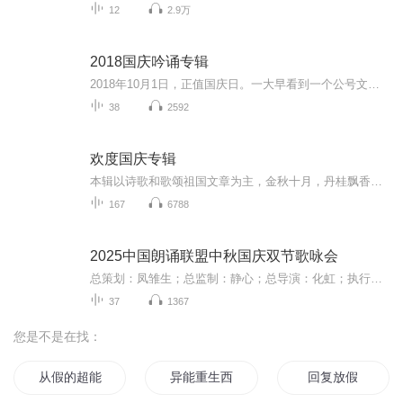
12
2.9万
2018国庆吟诵专辑
2018年10月1日，正值国庆日。一大早看到一个公号文章，正是文天祥的《己卯十月一日至燕越五日罹狴犴有感而赋》。当然，彼十一非当今的十一。不过数字的巧合还是让人感触，今天拿来读一读，体味一番历史英杰的民族情怀，恰也当时。 根据诗题来看，这组诗是写于十月一日至十月五日之间，是文天祥被俘之后所作，这些诗作不仅有凛凛正气，更也能看的到他百端交集的复杂情感。另一首于右任先生的《望大陆》，微信公号有称《望乡》，一句“山之上国之殇”荡气回肠，一并兴起拿来读了一读。仓促间多有瑕疵...
38
2592
欢度国庆专辑
本辑以诗歌和歌颂祖国文章为主，金秋十月，丹桂飘香，在这个充满丰收喜悦的季节里，我们满怀激动和自豪，迎来了中华人民共和国76周年华诞。这不仅是一个庄重的纪念日，更是全体中华儿女共同欢庆的盛大的节日，承载着深厚的民族情感和历史意义.
167
6788
2025中国朗诵联盟中秋国庆双节歌咏会
总策划：凤雏生；总监制：静心；总导演：化虹；执行总监：莺子；执行导演：橙夏；主持人：静心、化虹、橙夏
37
1367
您是不是在找：
从假的超能力节目开始
异能重生西门庆
回复放假