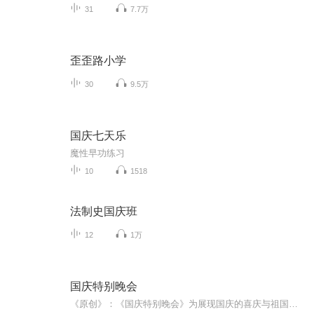
31
7.7万
歪歪路小学
30
9.5万
国庆七天乐
魔性早功练习
10
1518
法制史国庆班
12
1万
国庆特别晚会
《原创》：《国庆特别晚会》为展现国庆的喜庆与祖国的深情我将以具体的场景切入从清晨升旗的庄严到街头巷尾的欢庆到历史与当下的交融，用优美的笔触传递对祖国的热爱与自豪！用诗歌和情感美文形式，歌颂祖国的繁荣富强，祝人民幸福安康！