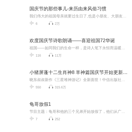
国庆节的那些事儿-来历由来风俗习惯
我们伟大的祖国母亲就要过生日了,也是小朋友、大朋友们最喜欢的“国庆小长假”或说“黄金周”还有说”国庆7天乐”的，说法真是不一而足。那么“国庆节”是怎么来的？自古以来国庆节怎么庆贺？新中国国庆节的来历，以及新中国国庆节的庆贺方式又有哪些呢？ ...
6
2万
欢度国庆节诗歌朗诵——喜迎祖国72华诞
祖国——如同我们的生命一样，是诗人笔下永恒而温暖的主题。在祖国72周年华诞来临之际，特创建这个诗歌朗诵专辑，诵读经典爱国篇章，和大家一起歌颂祖国，向国庆的献礼！祝愿伟大的祖国繁荣富强，祝愿大家国庆节快乐，度过平安快乐的黄金周假期！
116
11万
小猪屏蓬十二生肖神8 羊神篇国庆节开始更新啦！
晓东叔叔新作《三星堆神游记》全新面世！中信出版社出版！京东当当淘宝均有售！点蓝色字收听——《小猪屏蓬爆笑日记2024》《小猪屏蓬爆笑日记2》《小猪屏蓬爆笑日记1》让你笑得喘不上气！《我进故宫当富翁——小猪屏蓬故宫财商笔记》教你成为大富翁！《小...
550
315.6万
龟哥放假1
节目主题：龟哥和他的三个兄弟开始放假了，他们从广州回来之后正式开始了寒假生活，他们有很多作业，每天都挺充实。拉布布和企鹅也很喜欢放假，因为有大量时间可以和跟龟哥一起玩。
7
252