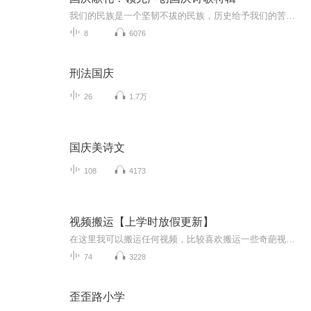
我们的民族是一个坚韧不拔的民族，历史给予我们的苦难都变成了闪着金光的勋章！我们的国家是一个龙腾虎跃的国家，那条巨龙正以不可阻挡之势崛起于神奇的东方！------------------------------------------------值此祖国70周年华诞之际，领先声创以诗歌向祖国献礼！用我们的声音、用我们的热血、用我们的灵魂诵读经典爱国篇章，歌颂我们的祖国！永远繁荣富强！
8
6076
刑法国庆
26
1.7万
国庆美诗文
108
4173
视频搬运【上学时放假更新】
在这里我可以搬运任何视频，比较喜欢搬运一些奇葩视频，想搬运什么视频，可以在评论区评论或私聊，如有侵权请告诉我，谢谢
74
3228
歪歪路小学