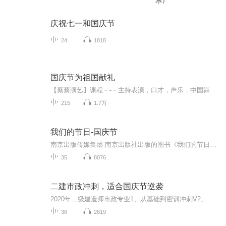
乐）
庆祝七一和国庆节
24
1818
国庆节为祖国献礼
【蔡蔡演艺】课程﹣-﹣主持表演，口才，声乐，中国舞，民族舞。独特的小舞台，专业的录音棚，每一位同学都能成为优秀的小明星。独特的教学模式，轻松上课，快乐学习！知名主持人，舞蹈家，高级教师任职授课！江南总校：河沟街42号三楼 18545856430江北分校...
215
1.7万
我们的节日-国庆节
南京出版传媒集团·南京出版社出版的图书《我们的节日》通过对中国节日文化和节日意义进行深度的挖掘，面向青少年群体构建独具特色的栏目内容，以此丰富春节、元宵节、清明节、端午节、七夕节、中秋节、重阳节等传统节日；六一节、教师节、国庆节等新兴节日的文化内涵和表现形式。促进青少年形成新的节日习俗，提升节日仪式感、认同感。音频作品由金陵朗读者联盟志愿者朗诵，南京音像出版社、金陵图书馆联合制作。
35
8076
二建市政冲刺，适合国庆节逆袭
2020年二级建造师市政专业1、从基础到密训冲刺V2、从精华课程到超压密押V3、0基础同步更新v4、持续更新到2020年考试V5、只要你跟着学让你一次稳拿证V6、渠道超压压题，超压三页纸等独家绝密压题!
36
2619