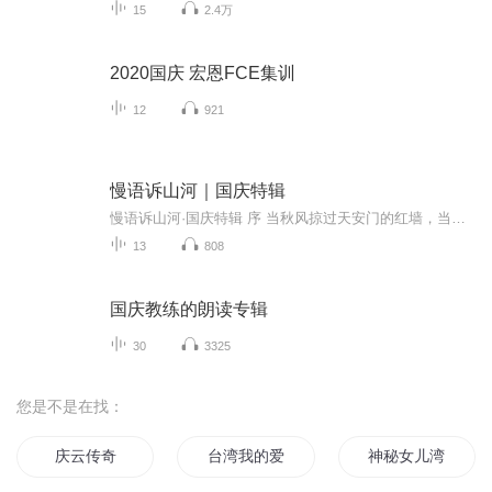
15
2.4万
2020国庆 宏恩FCE集训
12
921
慢语诉山河｜国庆特辑
慢语诉山河·国庆特辑 序 当秋风掠过天安门的红墙，当桂香漫过万里长江的碧波，我总愿慢下脚步，以声为笔，轻轻描摹这山河的模样。 不必追赶喧嚣的潮，也无需堆砌华丽的词——这一辑里，每一段朗诵都是心底的低语：是对着塞北草原的星子说“国泰”，是向着...
13
808
国庆教练的朗读专辑
30
3325
您是不是在找：
庆云传奇
台湾我的爱
神秘女儿湾