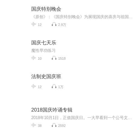
国庆特别晚会
《原创》：《国庆特别晚会》为展现国庆的喜庆与祖国的深情我将以具体的场景切入从清晨升旗的庄严到街头巷尾的欢庆到历史与当下的交融，用优美的笔触传递对祖国的热爱与自豪！用诗歌和情感美文形式，歌颂祖国的繁荣富强，祝人民幸福安康！
12
2.9万
国庆七天乐
魔性早功练习
10
1518
法制史国庆班
12
1万
2018国庆吟诵专辑
2018年10月1日，正值国庆日。一大早看到一个公号文章，正是文天祥的《己卯十月一日至燕越五日罹狴犴有感而赋》。当然，彼十一非当今的十一。不过数字的巧合还是让人感触，今天拿来读一读，体味一番历史英杰的民族情怀，恰也当时。 根据诗题来看，这组诗是写于十月一日至十月五日之间，是文天祥被俘之后所作，这些诗作不仅有凛凛正气，更也能看的到他百端交集的复杂情感。另一首于右任先生的《望大陆》，微信公号有称《望乡》，一句“山之上国之殇”荡气回肠，一并兴起拿来读了一读。仓促间多有瑕疵...
38
2592