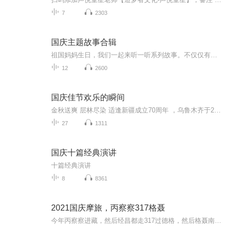
7
2303
国庆主题故事合辑
祖国妈妈生日，我们一起来听一听系列故事。不仅仅有《我的祖国》，还有红军故事，也有关于战争的故事，让大家体会到和平年代的不易。
12
2600
国庆佳节欢乐的瞬间
金秋送爽 层林尽染 适逢新疆成立70周年 ，乌鲁木齐于2025年9月23日迎来党中央和习大大带领的慰问团。新疆各族群众欢欣鼓舞，热烈欢迎。
27
1311
国庆十篇经典演讲
十篇经典演讲
8
8361
2021国庆摩旅，丙察察317格聂
今年丙察察进藏，然后经昌都走317过德格，然后格聂南线，最后沙溪古镇收尾。