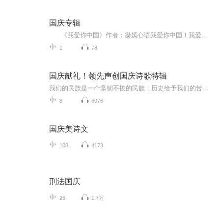
国庆专辑
《我爱你中国》作者：凝嫣心语我爱你中国！我爱你春天蓬勃的秧苗；我爱你秋日金黄的硕果。我爱你中国！我爱你青松气质，我爱你红梅品格！我爱你家乡的甜蔗好像乳汁滋润着我的心窝。我爱你中国，我要把最美的歌儿献给你，我的母亲我的祖国。我爱你中国，我爱...
1
78
国庆献礼！领先声创国庆诗歌特辑
我们的民族是一个坚韧不拔的民族，历史给予我们的苦难都变成了闪着金光的勋章！我们的国家是一个龙腾虎跃的国家，那条巨龙正以不可阻挡之势崛起于神奇的东方！------------------------------------------------值此祖国70周年华诞之际，领先声创以诗歌向祖国献礼！用我们的声音、用我们的热血、用我们的灵魂诵读经典爱国篇章，歌颂我们的祖国！永远繁荣富强！
8
6076
国庆美诗文
108
4173
刑法国庆
26
1.7万