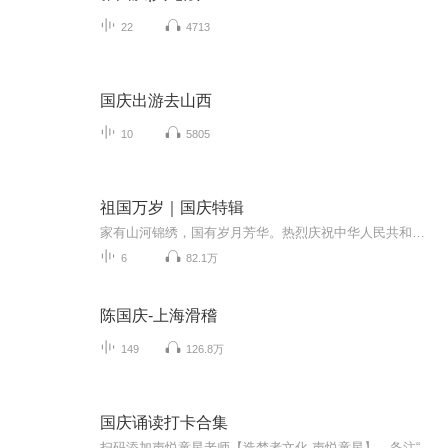
22
4713
国庆出游去山西
10
5805
祖国万岁｜国庆特辑
家有山河锦绣，国有岁月芳华。热烈庆祝中华人民共和国成立73周年！
6
82.1万
陈国庆-上海滑稽
149
126.8万
国庆诵读打卡合集
扫码添加声悦童星老师【造梦者文化-声悦童星】，备注“诵读打卡”报名，已添加好友的，直接发送“诵读打卡”报名，报名成功后进入社群。