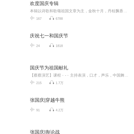
欢度国庆专辑
本辑以诗歌和歌颂祖国文章为主，金秋十月，丹桂飘香，在这个充满丰收喜悦的季节里，我们满怀激动和自豪，迎来了中华人民共和国76周年华诞。这不仅是一个庄重的纪念日，更是全体中华儿女共同欢庆的盛大的节日，承载着深厚的民族情感和历史意义.
167
6788
庆祝七一和国庆节
24
1818
国庆节为祖国献礼
【蔡蔡演艺】课程﹣-﹣主持表演，口才，声乐，中国舞，民族舞。独特的小舞台，专业的录音棚，每一位同学都能成为优秀的小明星。独特的教学模式，轻松上课，快乐学习！知名主持人，舞蹈家，高级教师任职授课！江南总校：河沟街42号三楼 18545856430江北分校...
215
1.7万
张国庆|穿越牛熊
91
4.2万
张国庆|舆论战