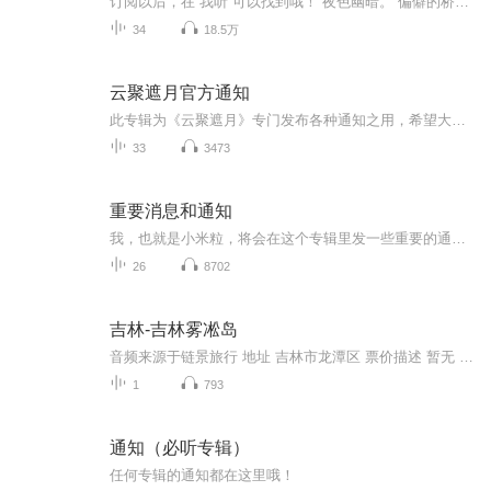
订阅以后，在“我听”可以找到哦！ 夜色幽暗。 偏僻的桥洞下泥水浑浊，各种腐败的垃圾在浅水处堆积，散发出一阵阵令人难以忍受的恶臭。这是一个喧嚣都市中被遗忘的角落，即便是最潦倒的乞丐也不会愿意在这种地方多呆片刻。 十多年来，他们却总是选择在类似的环境中碰面。唯一的原因就是他们不想被其他人打扰到。 这次碰面的气氛与以往都不同。 年轻人眼中闪着些亮晶晶的东西，他似乎有些过于激动了。而年长者正试图将对方的这种情绪缓解下来。 “你该走了……”他发出极为嘶哑晦涩的声音
34
18.5万
云聚遮月官方通知
此专辑为《云聚遮月》专门发布各种通知之用，希望大家可以订阅。
33
3473
重要消息和通知
我，也就是小米粒，将会在这个专辑里发一些重要的通知或者消息，分类我也是乱搞的，不搞分类就创建不了这个专辑。
26
8702
吉林-吉林雾凇岛
音频来源于链景旅行 地址 吉林市龙潭区 票价描述 暂无 开放时间 06:30—17:00 乘车信息 吉林市内火车站正门出站口，直行300米左右，在国美电器门前有吉林到乌拉街的客车，大约20分钟一趟，早班车6:30、末班车17:00点，票价约8元，这段路程约35公里，1个多...
1
793
通知（必听专辑）
任何专辑的通知都在这里哦！