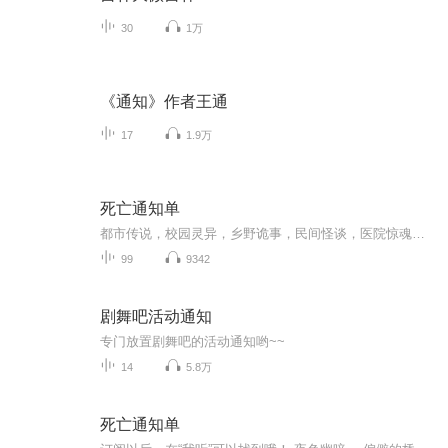
30
1万
《通知》作者王通
17
1.9万
死亡通知单
都市传说，校园灵异，乡野诡事，民间怪谈，医院惊魂！好听上头的鬼故事，一魂上头，伴你入眠！喂给你的恐惧，就作为你的晚餐，侵蚀你藏匿于心里的灵异幻梦。也许这只是你从未见过的世界另一面。
99
9342
剧舞吧活动通知
专门放置剧舞吧的活动通知哟~~
14
5.8万
死亡通知单