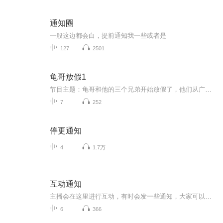
通知圈
一般这边都会白，提前通知我一些或者是
127
2501
龟哥放假1
节目主题：龟哥和他的三个兄弟开始放假了，他们从广州回来之后正式开始了寒假生活，他们有很多作业，每天都挺充实。拉布布和企鹅也很喜欢放假，因为有大量时间可以和跟龟哥一起玩。
7
252
停更通知
4
1.7万
互动通知
主播会在这里进行互动，有时会发一些通知，大家可以来看通知，以免发生误会！进来的小伙伴接到通知记得转告哦！
6
366