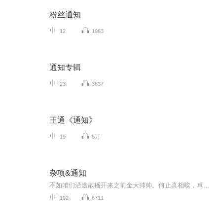
粉丝通知
12
1963
通知专辑
23
3837
王通《通知》
19
5万
杂项&通知
不如咱们沿途散播开来之前金大帅帅。何止真相唉，卓尼挺有道理啊
102
6711