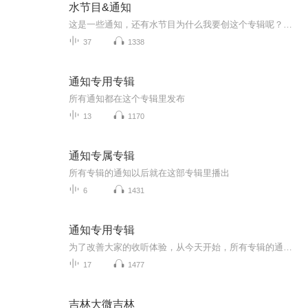
水节目&通知
这是一些通知，还有水节目为什么我要创这个专辑呢？因为你们都说我很水哦，你们都说我在太空舱上还有其他专辑里面非常的水，那我就专门创一个水竭木的专辑还有我因为可能会发些通知之后呢就会发到别的专辑里面，然后就感觉非常的占专辑空间，所以呢，我就...
37
1338
通知专用专辑
所有通知都在这个专辑里发布
13
1170
通知专属专辑
所有专辑的通知以后就在这部专辑里播出
6
1431
通知专用专辑
为了改善大家的收听体验，从今天开始，所有专辑的通知都将转至本专辑。 本专辑内的声音都全部为通知。题目鬼标明，某部专辑的通知，例如《＊＊通知│专辑名称》。请各位听友订阅此专辑，以免对您的收听造成影响。
17
1477
吉林大微吉林