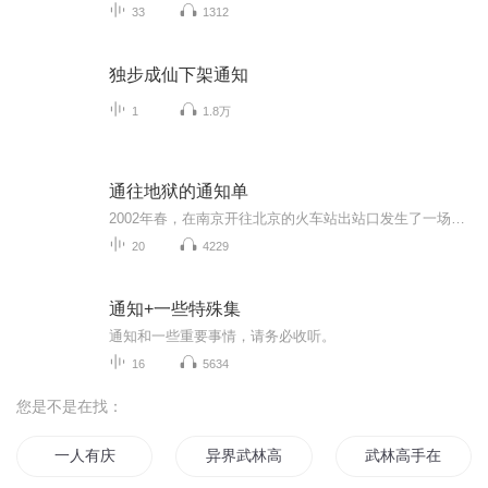
33
1312
独步成仙下架通知
1
1.8万
通往地狱的通知单
2002年春，在南京开往北京的火车站出站口发生了一场意外，一个中年人趴在铁轨上挣扎着想爬起身，可是他的膝盖卡在铁轨的缝隙当中，怎么也无法挣脱。就在这时，火车站的发车信号传来，火车鸣笛声如炸雷一般在这个中年人的耳朵中响起，铁轨的震动让他发了慌，旁边有很多人在围观，却没有一个人愿意救他……十几年过去了，人们早已淡忘了当年在南京火车站发生的意外。最近，南京市的上空一直乌云密布，雨连着下了两三天都不见停，这似乎是一个预兆，预兆着将有不好的事情要发生了……...
20
4229
通知+一些特殊集
通知和一些重要事情，请务必收听。
16
5634
您是不是在找：
一人有庆
异界武林高手
武林高手在高中