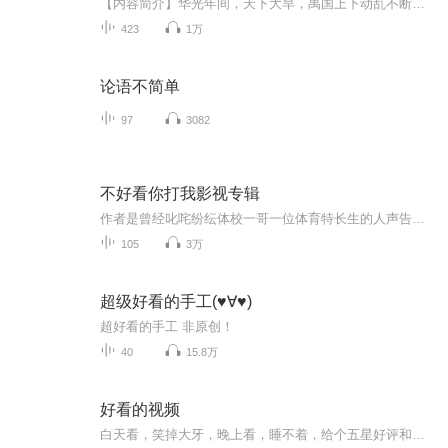
【内容简介】华光年间，天下大旱，禹国上下动乱不断随着武道巅峰张三丰羽化飞升被压了一千多年的江湖顿时变得蠢蠢欲动先是天命玄鸟，重临商土后有玄龟背图出齐水，龙马叼书现茂林商齐二国气数大增九道八佛，六狱邪魔也忍不住出来搅风搅雨白云飘渺宫、东海...
423
1万
论语不简单
97
3082
不好看你打我影视专辑
作者是曾经叱咤纷纭体校一哥一位体育特长生的人声告白，总是那么惊心动魄
105
3万
超级好看的手工(♥∀♥)
超好看的手工 非原创！
40
15.8万
好看的视频
白天看，笑掉大牙，晚上看，睡不着，给个五星好评和关注吧！