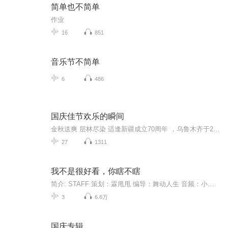
简单也不简单
作业
16
851
音乐节不简单
6
486
国庆佳节欢乐的瞬间
金秋送爽 层林尽染 适逢新疆成立70周年 ，乌鲁木齐于2025年9月23日迎来党中央和习大大带领的慰问团。新疆各族群众欢欣鼓舞，热烈欢迎。
27
1311
我不是很好看，你瞎不瞎
简介: STAFF 策划：霖甩甩 编导：舞动人生 音频：小七瑞香 视频：娃仔 CAST 霸气侧漏：杉木 断刃：晏绥 阿颜的大奶：阿颜 飞雪玲珑：凌珑 视频类型: 有声漫画 相关题材: 天谕OL
3
6.6万
国庆专辑