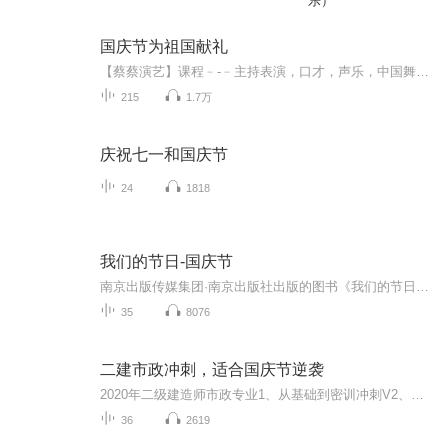
乐）
国庆节为祖国献礼
【蔡蔡演艺】课程﹣-﹣主持表演，口才，声乐，中国舞，民族舞。独特的小舞台，专业的录音棚，每一位同学都能成为优秀的小明星。独特的教学模式，轻松上课，快乐学习！知名主持人，舞蹈家，高级教师任职授课！江南总校：河沟街42号三楼 18545856430江北分校...
215
1.7万
庆祝七一和国庆节
24
1818
我们的节日-国庆节
南京出版传媒集团·南京出版社出版的图书《我们的节日》通过对中国节日文化和节日意义进行深度的挖掘，面向青少年群体构建独具特色的栏目内容，以此丰富春节、元宵节、清明节、端午节、七夕节、中秋节、重阳节等传统节日；六一节、教师节、国庆节等新兴节日的文化内涵和表现形式。促进青少年形成新的节日习俗，提升节日仪式感、认同感。音频作品由金陵朗读者联盟志愿者朗诵，南京音像出版社、金陵图书馆联合制作。
35
8076
二建市政冲刺，适合国庆节逆袭
2020年二级建造师市政专业1、从基础到密训冲刺V2、从精华课程到超压密押V3、0基础同步更新v4、持续更新到2020年考试V5、只要你跟着学让你一次稳拿证V6、渠道超压压题，超压三页纸等独家绝密压题!
36
2619