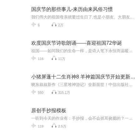
国庆节的那些事儿-来历由来风俗习惯
我们伟大的祖国母亲就要过生日了,也是小朋友、大朋友们最喜欢的“国庆小长假”或说“黄金周”还有说”国庆7天乐”的，说法真是不一而足。那么“国庆节”是怎么来的？自古以来国庆节怎么庆贺？新中国国庆节的来历，以及新中国国庆节的庆贺方式又有哪些呢？ ...
6
2万
欢度国庆节诗歌朗诵——喜迎祖国72华诞
祖国——如同我们的生命一样，是诗人笔下永恒而温暖的主题。在祖国72周年华诞来临之际，特创建这个诗歌朗诵专辑，诵读经典爱国篇章，和大家一起歌颂祖国，向国庆的献礼！祝愿伟大的祖国繁荣富强，祝愿大家国庆节快乐，度过平安快乐的黄金周假期！
116
11万
小猪屏蓬十二生肖神8 羊神篇国庆节开始更新啦！
晓东叔叔新作《三星堆神游记》全新面世！中信出版社出版！京东当当淘宝均有售！点蓝色字收听——《小猪屏蓬爆笑日记2024》《小猪屏蓬爆笑日记2》《小猪屏蓬爆笑日记1》让你笑得喘不上气！《我进故宫当富翁——小猪屏蓬故宫财商笔记》教你成为大富翁！《小...
550
315.1万
原创手抄报模板
一听到今天的作业有：手抄报，会不会抓耳挠腮的？一起来看看，总有您需要的模板在这里。
119
2.5万