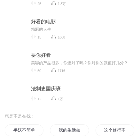
25
1.3万
好看的电影
精彩的人生
15
1668
要你好看
美容的产品很多，你选对了吗？你对你的颜值打几分？借助好产品帮助更多的人变得美美的世界在变，运作的方式也在变，数字化的优势一没有开支不用东奔西跑二人们无线网上找同频的人三解决地域限制开发全国市场四伙伴不易流失市场稳健经营团队倍增快你愿意帮...
50
1716
法制史国庆班
12
1万
您是不是在找：
半妖不简单
我的生活如此简单
这个修行不简单