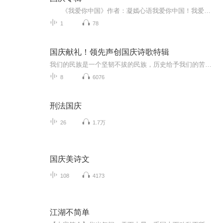
《我爱你中国》作者：凝嫣心语我爱你中国！我爱你春天蓬勃的秧苗；我爱你秋日金黄的硕果。我爱你中国！我爱你青松气质，我爱你红梅品格！我爱你家乡的甜蔗好像乳汁滋润着我的心窝。我爱你中国，我要把最美的歌儿献给你，我的母亲我的祖国。我爱你中国，我爱...
1
78
国庆献礼！领先声创国庆诗歌特辑
我们的民族是一个坚韧不拔的民族，历史给予我们的苦难都变成了闪着金光的勋章！我们的国家是一个龙腾虎跃的国家，那条巨龙正以不可阻挡之势崛起于神奇的东方！------------------------------------------------值此祖国70周年华诞之际，领先声创以诗歌向祖国献礼！用我们的声音、用我们的热血、用我们的灵魂诵读经典爱国篇章，歌颂我们的祖国！永远繁荣富强！
8
6076
刑法国庆
26
1.7万
国庆美诗文
108
4173
江湖不简单