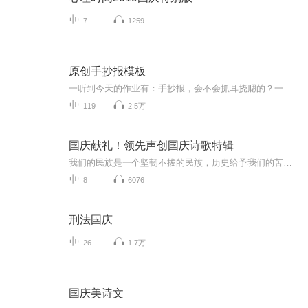
7
1259
原创手抄报模板
一听到今天的作业有：手抄报，会不会抓耳挠腮的？一起来看看，总有您需要的模板在这里。
119
2.5万
国庆献礼！领先声创国庆诗歌特辑
我们的民族是一个坚韧不拔的民族，历史给予我们的苦难都变成了闪着金光的勋章！我们的国家是一个龙腾虎跃的国家，那条巨龙正以不可阻挡之势崛起于神奇的东方！------------------------------------------------值此祖国70周年华诞之际，领先声创以诗歌向祖国献礼！用我们的声音、用我们的热血、用我们的灵魂诵读经典爱国篇章，歌颂我们的祖国！永远繁荣富强！
8
6076
刑法国庆
26
1.7万
国庆美诗文