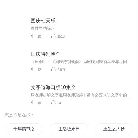
国庆七天乐
魔性早功练习
10
1518
国庆特别晚会
《原创》：《国庆特别晚会》为展现国庆的喜庆与祖国的深情我将以具体的场景切入从清晨升旗的庄严到街头巷尾的欢庆到历史与当下的交融，用优美的笔触传递对祖国的热爱与自豪！用诗歌和情感美文形式，歌颂祖国的繁荣富强，祝人民幸福安康！
12
2.9万
文字道海口版10集全
周老师讲解文字道周老师觉得非常有必要来讲文字中的道理，让研究文字的所有专家们重新认识中国文字中的灿烂和辉煌。要让文字，让我们重新领悟到人生的真理和真谛，要从文字中把握古人的命脉，重新给古代文化、古人智慧结晶正名。
18
24
您是不是在找：
千年情节之三生三世
生活版末日
重生之大抄袭王