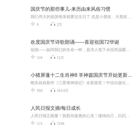
国庆节的那些事儿-来历由来风俗习惯
我们伟大的祖国母亲就要过生日了,也是小朋友、大朋友们最喜欢的“国庆小长假”或说“黄金周”还有说”国庆7天乐”的，说法真是不一而足。那么“国庆节”是怎么来的？自古以来国庆节怎么庆贺？新中国国庆节的来历，以及新中国国庆节的庆贺方式又有哪些呢？ ...
6
2万
欢度国庆节诗歌朗诵——喜迎祖国72华诞
祖国——如同我们的生命一样，是诗人笔下永恒而温暖的主题。在祖国72周年华诞来临之际，特创建这个诗歌朗诵专辑，诵读经典爱国篇章，和大家一起歌颂祖国，向国庆的献礼！祝愿伟大的祖国繁荣富强，祝愿大家国庆节快乐，度过平安快乐的黄金周假期！
116
11万
小猪屏蓬十二生肖神8 羊神篇国庆节开始更新啦！
晓东叔叔新作《三星堆神游记》全新面世！中信出版社出版！京东当当淘宝均有售！点蓝色字收听——《小猪屏蓬爆笑日记2024》《小猪屏蓬爆笑日记2》《小猪屏蓬爆笑日记1》让你笑得喘不上气！《我进故宫当富翁——小猪屏蓬故宫财商笔记》教你成为大富翁！《小...
550
314.6万
人民日报文摘/每日成长
人民日报正能量！抚慰你疲惫的心灵！接纳自己，闪闪发光。活着不是为了取悦世界，而是懂得在这个世界里愉悦自己。接纳自己的不完美，学会欣赏自己的独特。与其仰望别人，不如把自己活成一道光。主播介绍：我是主播素锦青袍
171
7249