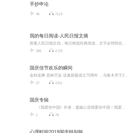
手抄申论
45
7113
我的每日阅读-人民日报文摘
跟紧人民日报步伐，每日精选经典阅读。文字会悄悄在心里搭起桥梁，让困惑有了出口，让浮躁慢慢沉淀。读懂一篇散文，或许能在琐碎日常里品出诗意；吃透一段论述，可能在纠结时刻多一分笃定。 不必追求速成，哪怕每天只有十分钟，文字也会像溪流漫过土壤，悄...
336
2.2万
国庆佳节欢乐的瞬间
金秋送爽 层林尽染 适逢新疆成立70周年 ，乌鲁木齐于2025年9月23日迎来党中央和习大大带领的慰问团。新疆各族群众欢欣鼓舞，热烈欢迎。
27
1311
国庆专辑
《我爱你中国》作者：凝嫣心语我爱你中国！我爱你春天蓬勃的秧苗；我爱你秋日金黄的硕果。我爱你中国！我爱你青松气质，我爱你红梅品格！我爱你家乡的甜蔗好像乳汁滋润着我的心窝。我爱你中国，我要把最美的歌儿献给你，我的母亲我的祖国。我爱你中国，我爱...
1
78
心理时间2019国庆特别版