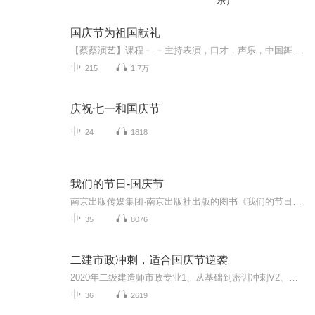
乐）
国庆节为祖国献礼
【蔡蔡演艺】课程﹣-﹣主持表演，口才，声乐，中国舞，民族舞。独特的小舞台，专业的录音棚，每一位同学都能成为优秀的小明星。独特的教学模式，轻松上课，快乐学习！知名主持人，舞蹈家，高级教师任职授课！江南总校：河沟街42号三楼 18545856430江北分校...
215
1.7万
庆祝七一和国庆节
24
1818
我们的节日-国庆节
南京出版传媒集团·南京出版社出版的图书《我们的节日》通过对中国节日文化和节日意义进行深度的挖掘，面向青少年群体构建独具特色的栏目内容，以此丰富春节、元宵节、清明节、端午节、七夕节、中秋节、重阳节等传统节日；六一节、教师节、国庆节等新兴节日的文化内涵和表现形式。促进青少年形成新的节日习俗，提升节日仪式感、认同感。音频作品由金陵朗读者联盟志愿者朗诵，南京音像出版社、金陵图书馆联合制作。
35
8076
二建市政冲刺，适合国庆节逆袭
2020年二级建造师市政专业1、从基础到密训冲刺V2、从精华课程到超压密押V3、0基础同步更新v4、持续更新到2020年考试V5、只要你跟着学让你一次稳拿证V6、渠道超压压题，超压三页纸等独家绝密压题!
36
2619