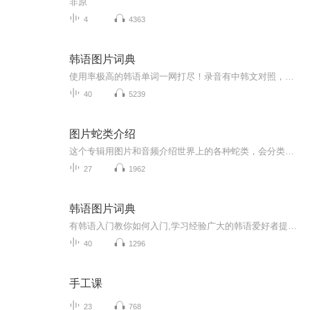
非原
4
4363
韩语图片词典
使用率极高的韩语单词一网打尽！录音有中韩文对照，方便同学们在路上收听磨耳朵！更多韩语学习的内容，欢迎关注订阅“韩语助手FM” ：）
40
5239
图片蛇类介绍
这个专辑用图片和音频介绍世界上的各种蛇类，会分类别介绍，如有错误欢迎指正。
27
1962
韩语图片词典
有韩语入门教你如何入门,学习经验广大的韩语爱好者提供自己学习的心得体会;韩语词汇包含各类词汇满足你各个方面的需求;韩语阅读:韩国古今各种书籍、童话、谚语等的阅读;韩语...
40
1296
手工课
23
768