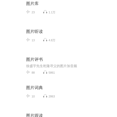
图片库
23
1.1万
图片听读
13
4.8万
图片评书
徐盛宇先生乾隆寻父的图片加音频
88
5861
图片词典
10
2863
图片跟读