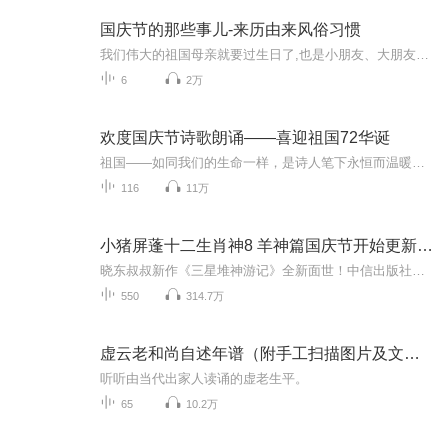
国庆节的那些事儿-来历由来风俗习惯
我们伟大的祖国母亲就要过生日了,也是小朋友、大朋友们最喜欢的“国庆小长假”或说“黄金周”还有说”国庆7天乐”的，说法真是不一而足。那么“国庆节”是怎么来的？自古以来国庆节怎么庆贺？新中国国庆节的来历，以及新中国国庆节的庆贺方式又有哪些呢？ ...
6
2万
欢度国庆节诗歌朗诵——喜迎祖国72华诞
祖国——如同我们的生命一样，是诗人笔下永恒而温暖的主题。在祖国72周年华诞来临之际，特创建这个诗歌朗诵专辑，诵读经典爱国篇章，和大家一起歌颂祖国，向国庆的献礼！祝愿伟大的祖国繁荣富强，祝愿大家国庆节快乐，度过平安快乐的黄金周假期！
116
11万
小猪屏蓬十二生肖神8 羊神篇国庆节开始更新啦！
晓东叔叔新作《三星堆神游记》全新面世！中信出版社出版！京东当当淘宝均有售！点蓝色字收听——《小猪屏蓬爆笑日记2024》《小猪屏蓬爆笑日记2》《小猪屏蓬爆笑日记1》让你笑得喘不上气！《我进故宫当富翁——小猪屏蓬故宫财商笔记》教你成为大富翁！《小...
550
314.7万
虚云老和尚自述年谱（附手工扫描图片及文稿）
听听由当代出家人读诵的虚老生平。
65
10.2万