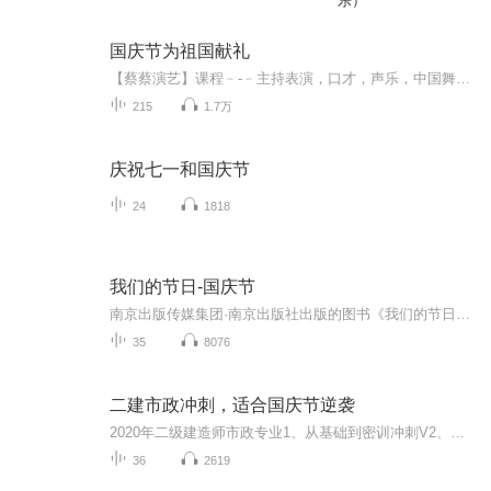
乐）
国庆节为祖国献礼
【蔡蔡演艺】课程﹣-﹣主持表演，口才，声乐，中国舞，民族舞。独特的小舞台，专业的录音棚，每一位同学都能成为优秀的小明星。独特的教学模式，轻松上课，快乐学习！知名主持人，舞蹈家，高级教师任职授课！江南总校：河沟街42号三楼 18545856430江北分校...
215
1.7万
庆祝七一和国庆节
24
1818
我们的节日-国庆节
南京出版传媒集团·南京出版社出版的图书《我们的节日》通过对中国节日文化和节日意义进行深度的挖掘，面向青少年群体构建独具特色的栏目内容，以此丰富春节、元宵节、清明节、端午节、七夕节、中秋节、重阳节等传统节日；六一节、教师节、国庆节等新兴节日的文化内涵和表现形式。促进青少年形成新的节日习俗，提升节日仪式感、认同感。音频作品由金陵朗读者联盟志愿者朗诵，南京音像出版社、金陵图书馆联合制作。
35
8076
二建市政冲刺，适合国庆节逆袭
2020年二级建造师市政专业1、从基础到密训冲刺V2、从精华课程到超压密押V3、0基础同步更新v4、持续更新到2020年考试V5、只要你跟着学让你一次稳拿证V6、渠道超压压题，超压三页纸等独家绝密压题!
36
2619