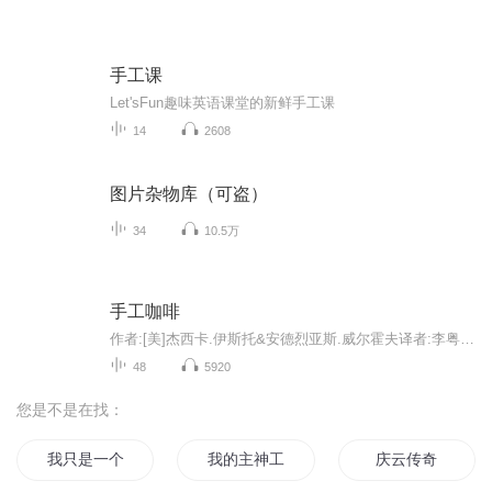
手工课
Let'sFun趣味英语课堂的新鲜手工课
14
2608
图片杂物库（可盗）
34
10.5万
手工咖啡
作者:[美]杰西卡.伊斯托&安德烈亚斯.威尔霍夫译者:李粤梅这是一本全面而系统讲解咖啡冲煮的实用指南。从基础知识、冲煮器具、原产地、购买咖啡、品鉴风味及冲煮方法六个方面，系统讲解了关于咖啡的实用知识。为咖啡入门者和渴望进阶者提供了大量新鲜的实用...
48
5920
您是不是在找：
我只是一个工作室
我的主神工作
庆云传奇