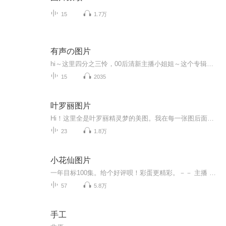
15
1.7万
有声の图片
hi～这里四分之三怜，00后清新主播小姐姐～这个专辑是由四分之三怜与微笑小熊工作室合作出版，由于都是千怜的工作室，所以质量保障十分，如果您恶意差评，说明您眼睛要么是x了，要么就是您道德有问题～好啦，也当作是千怜500粉丝的福利专辑叭别对我说我喜欢你你廉价的喜欢抵不上夏天的一根雪糕
15
2035
叶罗丽图片
Hi！这里全是叶罗丽精灵梦的美图。我在每一张图后面都给大家留了点时间让大家把喜欢的图保存下来。如果你觉得这个图不太清晰，你可以私信找我要原图哦！
23
1.8万
小花仙图片
一年目标100集。给个好评呗！彩蛋更精彩。－－ 主播 贝瑞吖也叫逆光小爱
57
5.8万
手工