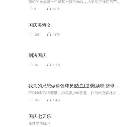
我们的民族是一个坚韧不拔的民族，历史给予我们的苦难都变成了闪着金光的勋章！我们的国家是一个龙腾虎跃的国家，那条巨龙正以不可阻挡之势崛起于神奇的东方！------------------------------------------------值此祖国70周年华诞之际，领先声创以诗歌向祖国献礼！用我们的声音、用我们的热血、用我们的灵魂诵读经典爱国篇章，歌颂我们的祖国！永远繁荣富强！
8
6076
国庆美诗文
108
4173
刑法国庆
26
1.7万
我真的只想做角色球员|热血|逆袭|励志|篮球运动|竞技
2004年NCAA赛场，种花家少年苏北，作为维克森林大学的替补前锋，心中满是羞愧。面对爱斯基摩犬队的罗伊和内特·罗宾逊，他临危受命，肩负防守罗伊的重任。凭借精准的三分和坚韧的防守，苏北逐渐赢得队友信任，甚至逆转比赛。从替补到首发，他一步步证明自...
743
1.4万
国庆七天乐
魔性早功练习