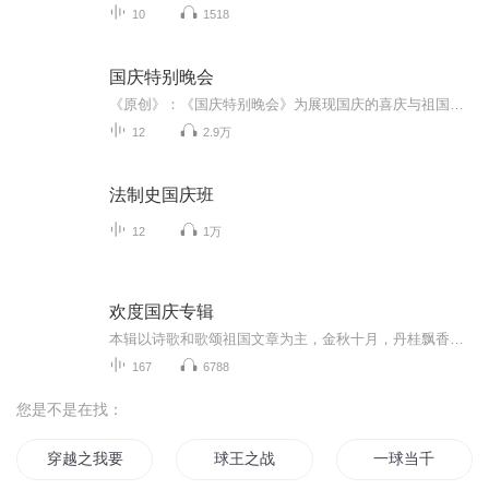
10
1518
国庆特别晚会
《原创》：《国庆特别晚会》为展现国庆的喜庆与祖国的深情我将以具体的场景切入从清晨升旗的庄严到街头巷尾的欢庆到历史与当下的交融，用优美的笔触传递对祖国的热爱与自豪！用诗歌和情感美文形式，歌颂祖国的繁荣富强，祝人民幸福安康！
12
2.9万
法制史国庆班
12
1万
欢度国庆专辑
本辑以诗歌和歌颂祖国文章为主，金秋十月，丹桂飘香，在这个充满丰收喜悦的季节里，我们满怀激动和自豪，迎来了中华人民共和国76周年华诞。这不仅是一个庄重的纪念日，更是全体中华儿女共同欢庆的盛大的节日，承载着深厚的民族情感和历史意义.
167
6788
您是不是在找：
穿越之我要回地球
球王之战
一球当千