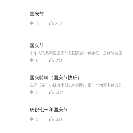
国庆节
11
2.1万
国庆节
中华人民共和国国庆节是国家的一种象征，是伴随着国家的出现而出现的。让我们用诗歌朗诵歌颂祖国的繁荣富强，国泰民安。
8
1726
国庆特辑（国庆节快乐）
在评书界，小魏有个朋友叫刘鹏，是一个为评书努力的小伙子。在2021年国庆期间，他想弄个特辑，便烦劳我给他录个爱国题材的评书小段儿。这种事情，不是特殊情况，小魏一般不会拒绝，也就给其录了一个《鲁迅踢鬼》，等他传完，我再传到我的专辑里。另外，小...
14
1.6万
庆祝七一和国庆节
24
1818