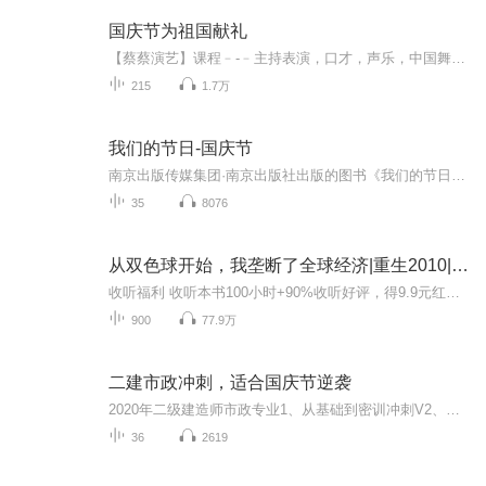
国庆节为祖国献礼
【蔡蔡演艺】课程﹣-﹣主持表演，口才，声乐，中国舞，民族舞。独特的小舞台，专业的录音棚，每一位同学都能成为优秀的小明星。独特的教学模式，轻松上课，快乐学习！知名主持人，舞蹈家，高级教师任职授课！江南总校：河沟街42号三楼 18545856430江北分校...
215
1.7万
我们的节日-国庆节
南京出版传媒集团·南京出版社出版的图书《我们的节日》通过对中国节日文化和节日意义进行深度的挖掘，面向青少年群体构建独具特色的栏目内容，以此丰富春节、元宵节、清明节、端午节、七夕节、中秋节、重阳节等传统节日；六一节、教师节、国庆节等新兴节日的文化内涵和表现形式。促进青少年形成新的节日习俗，提升节日仪式感、认同感。音频作品由金陵朗读者联盟志愿者朗诵，南京音像出版社、金陵图书馆联合制作。
35
8076
从双色球开始，我垄断了全球经济|重生2010|都市逆袭爽文|多人有声|真人|免费
收听福利 收听本书100小时+90%收听好评，得9.9元红包。（限200名，需进群报名。）简介请问，回到了2010年，马上就要在同学会上被前女友嘲讽了，该怎么办？急，在线等！ 重活一回的冯楠买了张彩票，于是一切都变得简单起来。 从彩票开始，他炒股，投资，收...
900
77.9万
二建市政冲刺，适合国庆节逆袭
2020年二级建造师市政专业1、从基础到密训冲刺V2、从精华课程到超压密押V3、0基础同步更新v4、持续更新到2020年考试V5、只要你跟着学让你一次稳拿证V6、渠道超压压题，超压三页纸等独家绝密压题!
36
2619