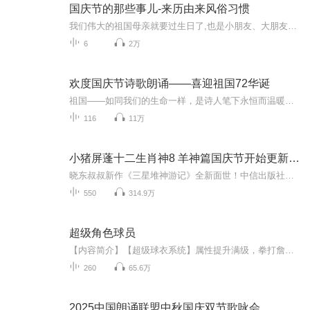
国庆节的那些事儿-来历由来风俗习惯
我们伟大的祖国母亲就要过生日了,也是小朋友、大朋友们最喜欢的“国庆小长假”或说“黄金周”还有说”国庆7天乐”的，说法真是不一而足。那么“国庆节”是怎么来的？自古以来国庆节怎么庆贺？新中国国庆节的来历，以及新中国国庆节的庆贺方式又有哪些呢？ ...
6
2万
欢度国庆节诗歌朗诵——喜迎祖国72华诞
祖国——如同我们的生命一样，是诗人笔下永恒而温暖的主题。在祖国72周年华诞来临之际，特创建这个诗歌朗诵专辑，诵读经典爱国篇章，和大家一起歌颂祖国，向国庆的献礼！祝愿伟大的祖国繁荣富强，祝愿大家国庆节快乐，度过平安快乐的黄金周假期！
116
11万
小猪屏蓬十二生肖神8 羊神篇国庆节开始更新啦！
晓东叔叔新作《三星堆神游记》全新面世！中信出版社出版！京东当当淘宝均有售！点蓝色字收听——《小猪屏蓬爆笑日记2024》《小猪屏蓬爆笑日记2》《小猪屏蓬爆笑日记1》让你笑得喘不上气！《我进故宫当富翁——小猪屏蓬故宫财商笔记》教你成为大富翁！《小...
550
314.9万
超级角色球员
【内容简介】【超级球衣系统】属性提升满级，拳打詹姆斯科比，脚踩哈登库里，称霸整个NBA联盟！成为超级明星球员，NBA名人堂跪求加入！21世纪，联盟进入小球时代，中锋的没落，控卫的崛起，三分成为王道，新时代就这样来临了。 差点被迫回国的安溪，在...
260
65.6万
2025中国朗诵联盟中秋国庆双节歌咏会