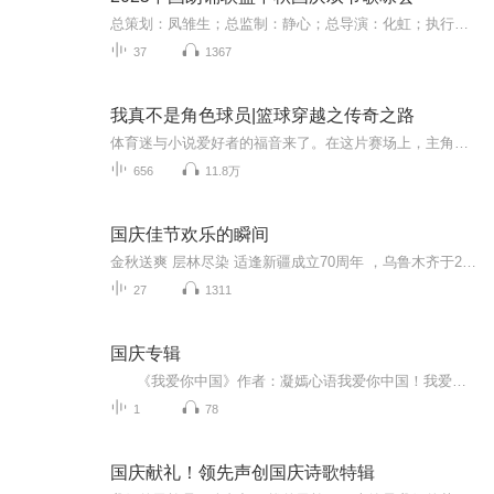
总策划：凤雏生；总监制：静心；总导演：化虹；执行总监：莺子；执行导演：橙夏；主持人：静心、化虹、橙夏
37
1367
我真不是角色球员|篮球穿越之传奇之路
体育迷与小说爱好者的福音来了。在这片赛场上，主角并非传统意义的角色球员，而是凭借独特魅力与超强实力破局逆袭。每一场赛事描述都如亲临热血沸腾的球场，激烈对抗、精妙战术，声声入耳，扣人心弦。主角在球队中的成长历程，与队友间的羁绊纠葛，都化作...
656
11.8万
国庆佳节欢乐的瞬间
金秋送爽 层林尽染 适逢新疆成立70周年 ，乌鲁木齐于2025年9月23日迎来党中央和习大大带领的慰问团。新疆各族群众欢欣鼓舞，热烈欢迎。
27
1311
国庆专辑
《我爱你中国》作者：凝嫣心语我爱你中国！我爱你春天蓬勃的秧苗；我爱你秋日金黄的硕果。我爱你中国！我爱你青松气质，我爱你红梅品格！我爱你家乡的甜蔗好像乳汁滋润着我的心窝。我爱你中国，我要把最美的歌儿献给你，我的母亲我的祖国。我爱你中国，我爱...
1
78
国庆献礼！领先声创国庆诗歌特辑