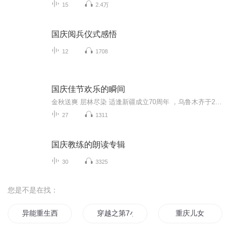
15
2.4万
国庆阅兵仪式感悟
12
1708
国庆佳节欢乐的瞬间
金秋送爽 层林尽染 适逢新疆成立70周年 ，乌鲁木齐于2025年9月23日迎来党中央和习大大带领的慰问团。新疆各族群众欢欣鼓舞，热烈欢迎。
27
1311
国庆教练的朗读专辑
30
3325
您是不是在找：
异能重生西门庆
穿越之第7小组
重庆儿女