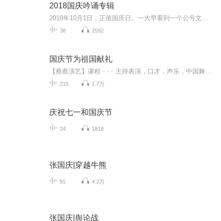
2018国庆吟诵专辑
2018年10月1日，正值国庆日。一大早看到一个公号文章，正是文天祥的《己卯十月一日至燕越五日罹狴犴有感而赋》。当然，彼十一非当今的十一。不过数字的巧合还是让人感触，今天拿来读一读，体味一番历史英杰的民族情怀，恰也当时。 根据诗题来看，这组诗是写于十月一日至十月五日之间，是文天祥被俘之后所作，这些诗作不仅有凛凛正气，更也能看的到他百端交集的复杂情感。另一首于右任先生的《望大陆》，微信公号有称《望乡》，一句“山之上国之殇”荡气回肠，一并兴起拿来读了一读。仓促间多有瑕疵...
38
2592
国庆节为祖国献礼
【蔡蔡演艺】课程﹣-﹣主持表演，口才，声乐，中国舞，民族舞。独特的小舞台，专业的录音棚，每一位同学都能成为优秀的小明星。独特的教学模式，轻松上课，快乐学习！知名主持人，舞蹈家，高级教师任职授课！江南总校：河沟街42号三楼 18545856430江北分校...
215
1.7万
庆祝七一和国庆节
24
1818
张国庆|穿越牛熊
91
4.2万
张国庆|舆论战