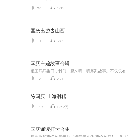
22
4713
国庆出游去山西
10
5805
国庆主题故事合辑
祖国妈妈生日，我们一起来听一听系列故事。不仅仅有《我的祖国》，还有红军故事，也有关于战争的故事，让大家体会到和平年代的不易。
12
2600
陈国庆-上海滑稽
149
126.8万
国庆诵读打卡合集
扫码添加声悦童星老师【造梦者文化-声悦童星】，备注“诵读打卡”报名，已添加好友的，直接发送“诵读打卡”报名，报名成功后进入社群。