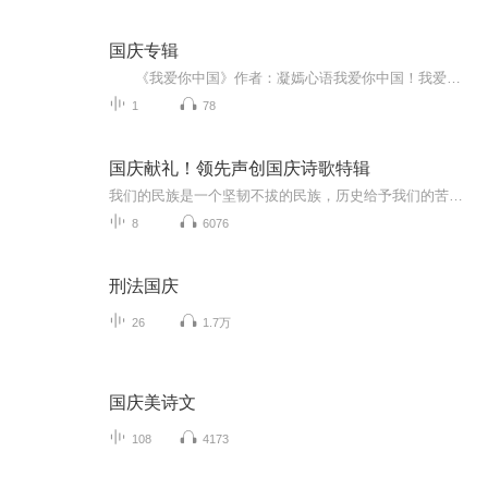
国庆专辑
《我爱你中国》作者：凝嫣心语我爱你中国！我爱你春天蓬勃的秧苗；我爱你秋日金黄的硕果。我爱你中国！我爱你青松气质，我爱你红梅品格！我爱你家乡的甜蔗好像乳汁滋润着我的心窝。我爱你中国，我要把最美的歌儿献给你，我的母亲我的祖国。我爱你中国，我爱...
1
78
国庆献礼！领先声创国庆诗歌特辑
我们的民族是一个坚韧不拔的民族，历史给予我们的苦难都变成了闪着金光的勋章！我们的国家是一个龙腾虎跃的国家，那条巨龙正以不可阻挡之势崛起于神奇的东方！------------------------------------------------值此祖国70周年华诞之际，领先声创以诗歌向祖国献礼！用我们的声音、用我们的热血、用我们的灵魂诵读经典爱国篇章，歌颂我们的祖国！永远繁荣富强！
8
6076
刑法国庆
26
1.7万
国庆美诗文
108
4173