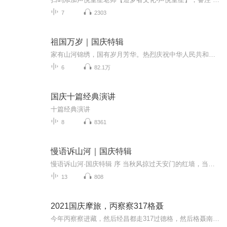
7
2303
祖国万岁｜国庆特辑
家有山河锦绣，国有岁月芳华。热烈庆祝中华人民共和国成立73周年！
6
82.1万
国庆十篇经典演讲
十篇经典演讲
8
8361
慢语诉山河｜国庆特辑
慢语诉山河·国庆特辑 序 当秋风掠过天安门的红墙，当桂香漫过万里长江的碧波，我总愿慢下脚步，以声为笔，轻轻描摹这山河的模样。 不必追赶喧嚣的潮，也无需堆砌华丽的词——这一辑里，每一段朗诵都是心底的低语：是对着塞北草原的星子说“国泰”，是向着...
13
808
2021国庆摩旅，丙察察317格聂
今年丙察察进藏，然后经昌都走317过德格，然后格聂南线，最后沙溪古镇收尾。