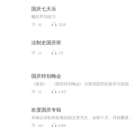
国庆七天乐
魔性早功练习
10
1518
法制史国庆班
12
1万
国庆特别晚会
《原创》：《国庆特别晚会》为展现国庆的喜庆与祖国的深情我将以具体的场景切入从清晨升旗的庄严到街头巷尾的欢庆到历史与当下的交融，用优美的笔触传递对祖国的热爱与自豪！用诗歌和情感美文形式，歌颂祖国的繁荣富强，祝人民幸福安康！
12
2.9万
欢度国庆专辑
本辑以诗歌和歌颂祖国文章为主，金秋十月，丹桂飘香，在这个充满丰收喜悦的季节里，我们满怀激动和自豪，迎来了中华人民共和国76周年华诞。这不仅是一个庄重的纪念日，更是全体中华儿女共同欢庆的盛大的节日，承载着深厚的民族情感和历史意义.
167
6788