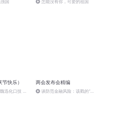
化强国
怎能没有你，可爱的祖国
庆节快乐）
两会发布会精编
：魏迅化口技 二
谈防范金融风险：该戳的“脓
唱法和原生态
包”还是要戳