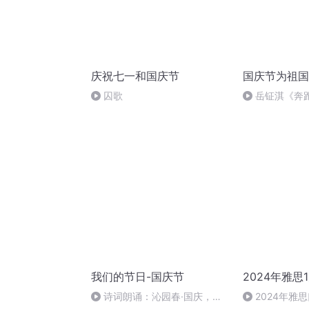
庆祝七一和国庆节
国庆节为祖国
囚歌
岳钲淇《奔
我们的节日-国庆节
2024年雅思
诗词朗诵：沁园春·国庆，朗
2024年雅