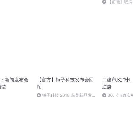
靠墙开肩
【前瞻】取消
home键，王自如
渡品，但会引领
：新闻发布会
【官方】锤子科技发布会回
二建市政冲刺
傅莹
顾
逆袭
锤子科技 2018 鸟巢新品发布
36.《市政
会｜全程回顾
36节课_202092