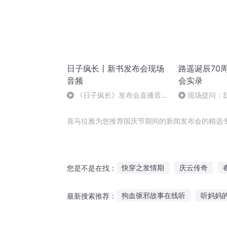
日子疯长丨新书发布会现场
路遥诞辰70
音频
会实录
《日子疯长》发布会直播音频
现场提问：
（龚曙光新作，汪涵、王丽坤领
义是什么？
读）
喜马拉雅为您推荐国庆节期间的新闻发布会的精选
快穿之发情期
庆云传奇
您是不是在找：
重庆儿女
发丘秘闻
梦断
狗血驱邪故事在线听
听妈妈
最新搜索推荐：
穿越之大庆帝国
异能重生西
讲个故事更多人听有劲
幽默