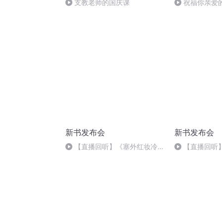
支教老师的国庆课
祝福你亲爱
新书发布会
新书发布会
【直播回听】《塞外红妆冷》
【直播回听
大结局
命真探》新书