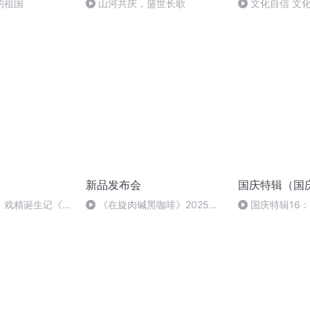
的祖国
山河共庆，盛世长歌
文化自信 文
新品发布会
国庆特辑（国
】戏精诞生记《致
《在旋肉碱黑咖啡》2025年7
国庆特辑16
上线
月1号
胡 东方红+一般