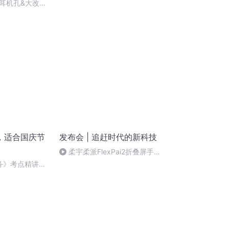
条鲨鱼～，李想发布鲨鱼i6～
耳机孔&大改
：iPhone7是过
一个趋
，适合国庆节
发布会 | 追赶时代的新科技
柔宇柔派FlexPai2折叠屏手机
发布会
实务》考点精讲第
6212025