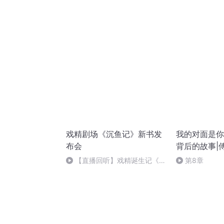
读者：张继军
议
戏精剧场《沉鱼记》新书发
我的对面是你
布会
背后的故事|
【直播回听】戏精诞生记《沉
第8章
鱼记》新书上线