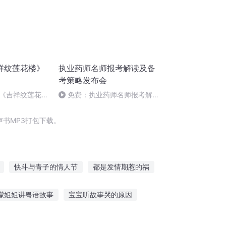
祥纹莲花楼》
执业药师名师报考解读及备
考策略发布会
《吉祥纹莲花
免费：执业药师名师报考解读
及备考策略发布会
书MP3打包下载。
快斗与青子的情人节
都是发情期惹的祸
一个情人节
嘉庆皇帝
一人有庆
檬姐姐讲粤语故事
宝宝听故事哭的原因
成语听英语故事的软件