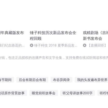
周年典藏版发布
锤子科技历次新品发布会全
戏精剧场《吉
程回顾
新书发布会
我们纪念路遥的意
锤子科技 2018 夏季新品发布
【直播回听】
会
楼》新书发布会
专辑，包含正品授权的连播声音和文字全集，支持免费在线试听阅读和有声
春节期间
后会有期后会有期
布谷异闻录
我的头发遍布异世界
三国之发明家吕布
那年那月那时节
千年情节之三生三世
最后
的话原作背景故事
睡觉前听故事会
听父母讲故事200字
听柠
门庆
听闻余生不问归期
大庆皇太子
西游的故事听
哥哥带你听故事视频大全
幼儿免费听故事软件