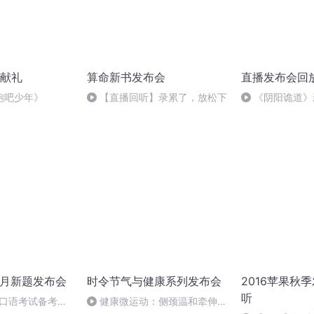
献礼
算命新书发布会
直播发布会回
跑吧少年》
【直播回听】录累了，放松下
《阴阳诡道》
1月新题发布会
时令节气与健康系列发布会
2016苹果秋
听
思口语考试备考建
健康微运动：侧颈温和牵伸，