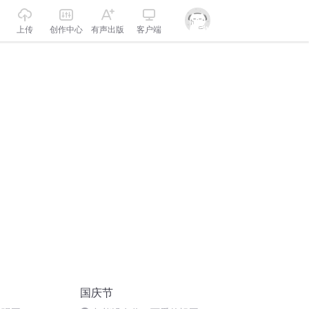
上传
创作中心
有声出版
客户端
国庆节