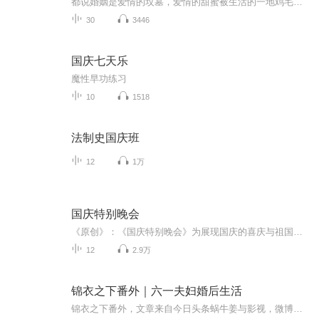
都说婚姻是爱情的坟墓，爱情的甜蜜被生活的一地鸡毛打败，我们的婚姻该如何经营？面对一地鸡毛，渣男的丑陋，女人们勇敢地吼出来：“翻滚吧渣男！” 专辑周一至周六更新，每天一集，别忘了关注订阅 这是阳芷第一张有声小说专辑，希望你能喜欢听友群：445464938 微信公主号：阳芷的时光每天上午9点下午3点直播...
30
3446
国庆七天乐
魔性早功练习
10
1518
法制史国庆班
12
1万
国庆特别晚会
《原创》：《国庆特别晚会》为展现国庆的喜庆与祖国的深情我将以具体的场景切入从清晨升旗的庄严到街头巷尾的欢庆到历史与当下的交融，用优美的笔触传递对祖国的热爱与自豪！用诗歌和情感美文形式，歌颂祖国的繁荣富强，祝人民幸福安康！
12
2.9万
锦衣之下番外｜六一夫妇婚后生活
锦衣之下番外，文章来自今日头条蜗牛姜与影视，微博同名。喜欢的请关注哦