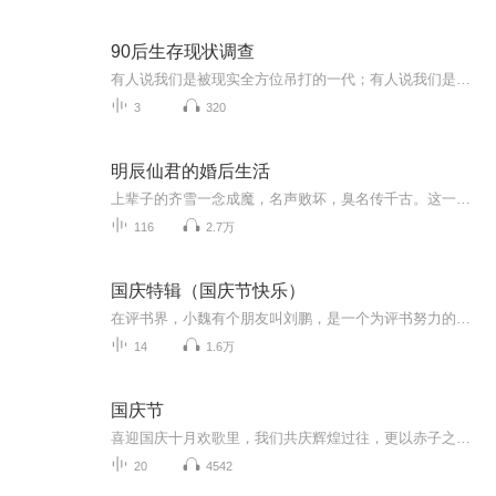
90后生存现状调查
有人说我们是被现实全方位吊打的一代；有人说我们是理想主义高于一切的一代；有人说我们是享受着高科技的便利，被996肝到头秃的一代；有人说我们是埋头于外卖快递，苦熬于即将杀来的中年危机的一代。我们就是我们，生活的重压从不曾把我们击倒，却使我们越...
3
320
明辰仙君的婚后生活
上辈子的齐雪一念成魔，名声败坏，臭名传千古。这一次转世重生，被中仙界第一仙君圣所救，她决定做个好人，不撩不骗不抢掠，悬壶济世清心寡欲，效仿恩公明辰仙君别一生奉献给苍生。多年后，苍生：鬼才相信了你这自私自利的人会奉献一生给我们，快把我们的...
116
2.7万
国庆特辑（国庆节快乐）
在评书界，小魏有个朋友叫刘鹏，是一个为评书努力的小伙子。在2021年国庆期间，他想弄个特辑，便烦劳我给他录个爱国题材的评书小段儿。这种事情，不是特殊情况，小魏一般不会拒绝，也就给其录了一个《鲁迅踢鬼》，等他传完，我再传到我的专辑里。另外，小...
14
1.6万
国庆节
喜迎国庆十月欢歌里，我们共庆辉煌过往，更以赤子之心，向未来书写滚烫的誓言——这盛世，值得我们以热爱相拥。
20
4542