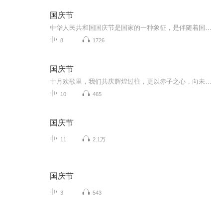
国庆节
中华人民共和国国庆节是国家的一种象征，是伴随着国家的出现而出现的。让我们用诗歌朗诵歌颂祖国的繁荣富强，国泰民安。
8
1726
国庆节
十月欢歌里，我们共庆辉煌过往，更以赤子之心，向未来书写滚烫的誓言——这盛世，值得我们以热爱相拥。
10
465
国庆节
11
2.1万
国庆节
3
543