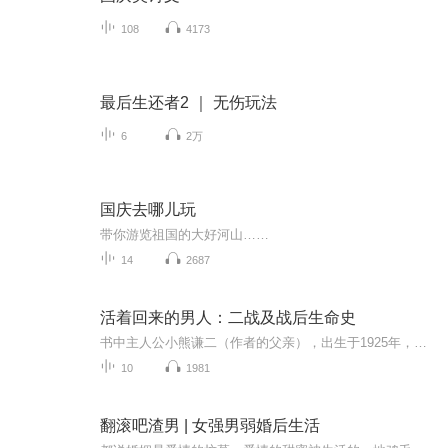
108
4173
最后生还者2 ｜ 无伤玩法
6
2万
国庆去哪儿玩
带你游览祖国的大好河山……
14
2687
活着回来的男人：二战及战后生命史
书中主人公小熊谦二（作者的父亲），出生于1925年，十九岁被征兵送往中国东北，后遭苏联拘留于战俘营，在严酷的西伯利亚劳动了三年。活着返回日本后，谦二在不断更换工作时，染上当时视为绝症的肺结核。从二十五岁到三十岁，人生最失落的光景在疗养所中孤...
10
1981
翻滚吧渣男 | 女强男弱婚后生活