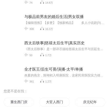
74
14.8万
与极品前男友的婚后生活|男女双播
【编辑强推】【多更】【独家精品】 多人小说剧|与极品前男友的婚后生活 新婚夜，我的老公在隔壁房间搞基，我被小叔带到房间度过新婚夜，第二天被婆婆老公抓奸在床，看着倚靠在门口的小叔，这才明白，我的小叔竟然是我的前男友……轻松搞笑的小说，每天双更哦
308
16.3万
西太后轶事|慈禧太后生平|真实历史
《西太后轶事》是一部详尽描绘慈禧太后生平与宫廷生活的著作，通过一个个生动的故事，展现了这位历史人物的多面性。书中不仅记录了慈禧对兰花的忌讳、童年贫苦经历，还讲述了她与咸丰帝的深厚情感以及对先帝的哀思。慈禧的智慧、权谋和对国家大事的掌控能...
50
1.7万
全才医王/后生可畏/演播-太平/单播
炎夏的燕京，陈翊初入明康医院，这家民营医院实力雄厚却收费高昂。陈翊本是来拜访长辈刘柏衍，却不料在医院门口偶遇一位冷傲美女刘姝。陈翊试图推销中医丰胸秘方，却被误解为登徒子，一番冲突后狼狈逃离。然而命运弄人，他再次出现在刘柏衍的病房中，这次...
361
1.2万
您是不是在找：
重生西门庆
大官人西门庆
庆元纪年