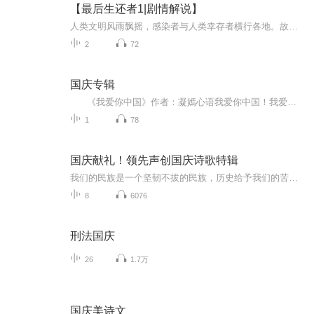
【最后生还者1|剧情解说】
人类文明风雨飘摇，感染者与人类幸存者横行各地。故事的主人公，饱经风霜的乔尔，受雇将14岁的艾莉“走私”到军事隔离区外。然而，这份看似平常的差事，最终竟成了一场艰难曲折的横跨美国之旅。
2
72
国庆专辑
《我爱你中国》作者：凝嫣心语我爱你中国！我爱你春天蓬勃的秧苗；我爱你秋日金黄的硕果。我爱你中国！我爱你青松气质，我爱你红梅品格！我爱你家乡的甜蔗好像乳汁滋润着我的心窝。我爱你中国，我要把最美的歌儿献给你，我的母亲我的祖国。我爱你中国，我爱...
1
78
国庆献礼！领先声创国庆诗歌特辑
我们的民族是一个坚韧不拔的民族，历史给予我们的苦难都变成了闪着金光的勋章！我们的国家是一个龙腾虎跃的国家，那条巨龙正以不可阻挡之势崛起于神奇的东方！------------------------------------------------值此祖国70周年华诞之际，领先声创以诗歌向祖国献礼！用我们的声音、用我们的热血、用我们的灵魂诵读经典爱国篇章，歌颂我们的祖国！永远繁荣富强！
8
6076
刑法国庆
26
1.7万
国庆美诗文