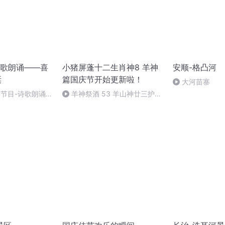
歌朗诵——喜
小猪屏蓬十二生肖神8 羊神
安顺-格凸河
诞
篇国庆节开始更新啦！
大河苗寨
别节目-诗歌朗诵-
羊神祭酒 53 羊山神廿三护祭
坛 敬天地白泽做祭酒（4）