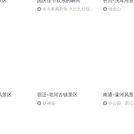
景区
国庆佳节欢乐的瞬间
长治-洗耳河
冬天寒风刺骨 大巴扎好似温
酒壶山
暖的春天
风景区
宿迁-皂河古镇景区
南通-濠河风
财神庙
中公园、西公