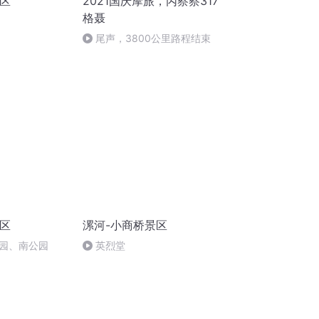
景区
2021国庆摩旅，丙察察317
格聂
尾声，3800公里路程结束
景区
漯河-小商桥景区
园、南公园
英烈堂