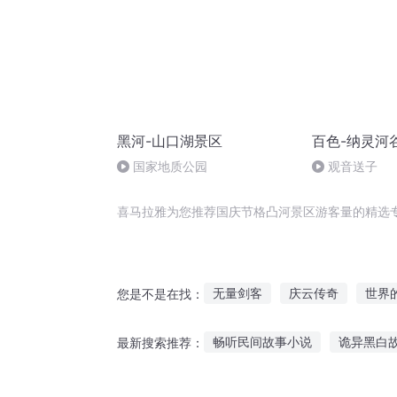
黑河-山口湖景区
百色-纳灵河
国家地质公园
观音送子
喜马拉雅为您推荐国庆节格凸河景区游客量的精选
无量剑客
庆云传奇
世界
您是不是在找：
我和世界平行与凹凸
从零开
畅听民间故事小说
诡异黑白
最新搜索推荐：
景区修整师
红区异能
我
岁他听故事 扩句
北秋打游戏