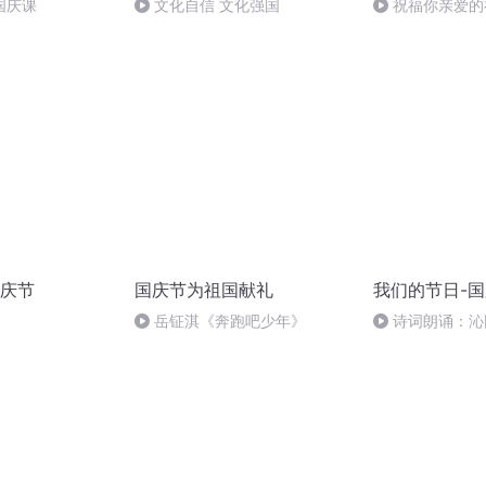
国庆课
文化自信 文化强国
祝福你亲爱的
庆节
国庆节为祖国献礼
我们的节日-
岳钲淇《奔跑吧少年》
诗词朗诵：沁
读者：张继军