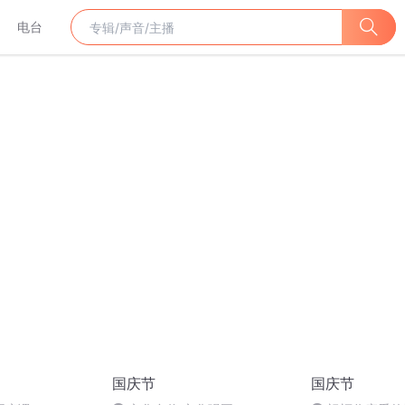
电台
国庆节
国庆节