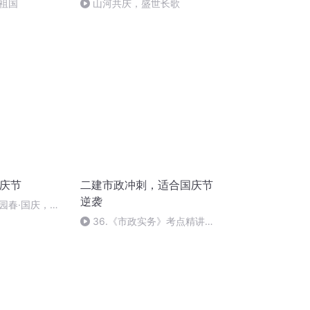
祖国
山河共庆，盛世长歌
国庆节
二建市政冲刺，适合国庆节
逆袭
园春·国庆，朗
36.《市政实务》考点精讲第
36节课_2020926212025