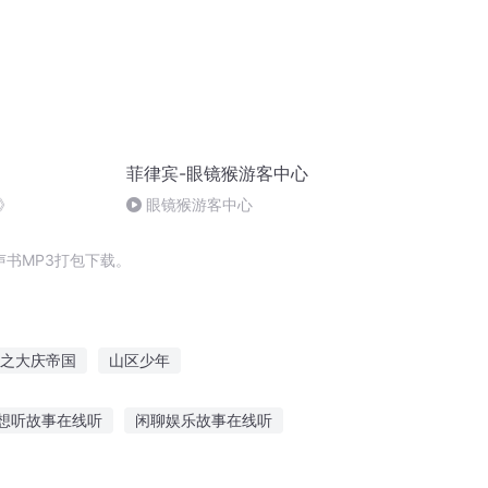
菲律宾-眼镜猴游客中心
》
眼镜猴游客中心
书MP3打包下载。
之大庆帝国
山区少年
区
爱在同时区
重庆儿女
想听故事在线听
闲聊娱乐故事在线听
听名人的正能量故事