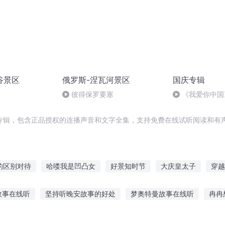
谷景区
俄罗斯-涅瓦河景区
国庆专辑
彼得保罗要塞
《我爱你中国
专辑，包含正品授权的连播声音和文字全集，支持免费在线试听阅读和有声
的区别对待
哈喽我是凹凸女
好景知时节
大庆皇太子
穿越
始的凹凸世界生活
二十一区
一人有庆
格量法本
星河禁猎
故事在线听
坚持听晚安故事的好处
梦奥特曼故事在线听
冉冉
有一座风景区
神级景区建设系统
听故事
听小狗狗的故事
听故事软件一年
最常听的幼儿小故事