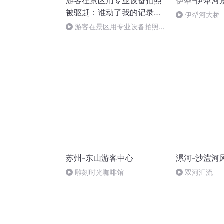
游客在景区用专业设备拍照
伊犁-伊犁河
被驱赶：谁动了我的记录自
伊犁河大桥
由
游客在景区用专业设备拍照被
驱赶：谁动了我的记录自由？
苏州-东山游客中心
漯河-沙澧河
雕刻时光咖啡馆
双河汇流