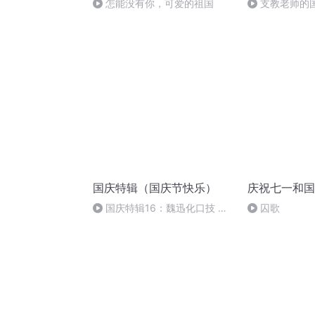
怎能没有你，可爱的祖国
支教老师的
国庆特辑（国庆节快乐）
庆祝七一和国
国庆特辑16：魏迅化口技 二
囚歌
胡 东方红+一般唱法和原生态