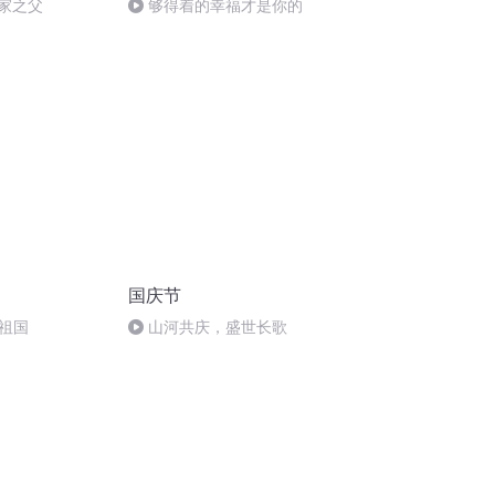
术家之父
够得着的幸福才是你的
国庆节
祖国
山河共庆，盛世长歌