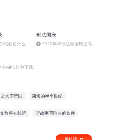
录
刑法国庆
的核心是什么
2020年华成法硕国庆提高班
刑法陈 (26)
书MP3打包下载。
越之大庆帝国
简短的半个世纪
妖仙情缘绘卷录
商庆灵修仙实录
图文故事在线听
听故事写歌曲的软件
事书籍
儿童故事视频 在线听
手机端