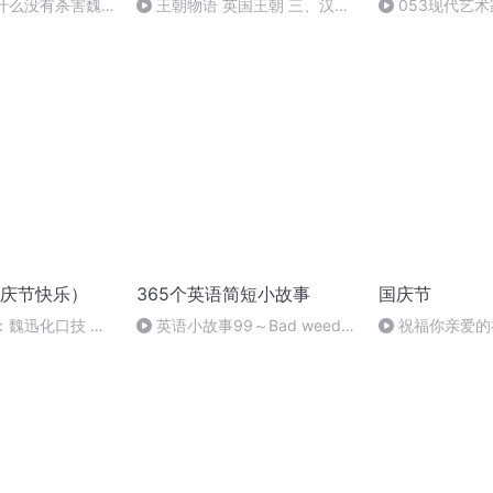
为什么没有杀害魏
王朝物语 英国王朝 三、汉诺
053现代艺
威王朝 12.白金汉宫的王室成员
庆节快乐）
365个英语简短小故事
国庆节
：魏迅化口技 二
英语小故事99～Bad weed，
祝福你亲爱的
般唱法和原生态
Bad call