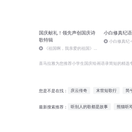
国庆献礼！领先声创国庆诗
小白修真纪语
歌特辑
小白修真纪-
《祖国啊，我亲爱的祖国》温
婉
喜马拉雅为您推荐小学生国庆绘画语录简短的精选
庆云传奇
末世短歌行
简
您是不是在找：
大庆皇太子
血绘天下
天
听别人的歌都是故事
熊猫听
最新搜索推荐：
钱妤手绘原画集
拜德短录
夜听情感故事原文
罪恶阁楼