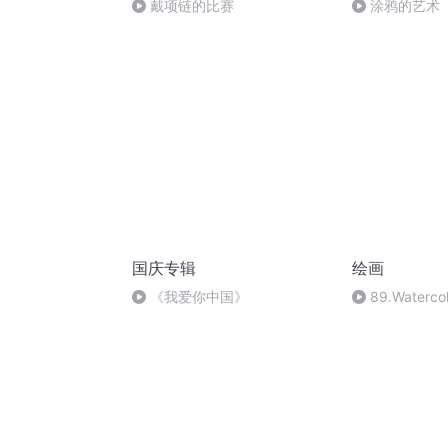
戴项链的比赛
涂鸦的艺术
国庆专辑
绘画
《我爱你中国》
89.Watercol
Rubber
Cement(Av52