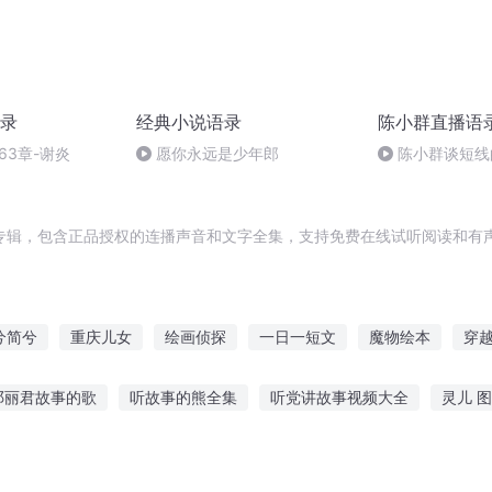
录
经典小说语录
陈小群直播语
63章-谢炎
愿你永远是少年郎
陈小群谈短线
专辑，包含正品授权的连播声音和文字全集，支持免费在线试听阅读和有声
兮简兮
重庆儿女
绘画侦探
一日一短文
魔物绘本
穿
书绘梦
残花短剑录
一人有庆
画天神录
猫猫的短文集
邓丽君故事的歌
听故事的熊全集
听党讲故事视频大全
灵儿 
故事在线听
大远抽烟故事在线听
催眠故事一听就
睡觉听的故