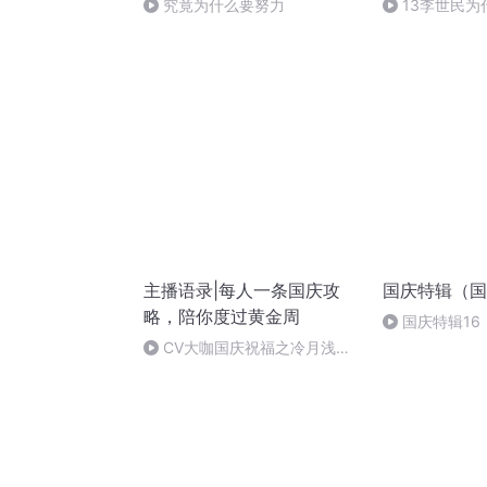
究竟为什么要努力
13李世民
征
主播语录|每人一条国庆攻
国庆特辑（国
略，陪你度过黄金周
国庆特辑16
胡 东方红+一
CV大咖国庆祝福之冷月浅浅
篇