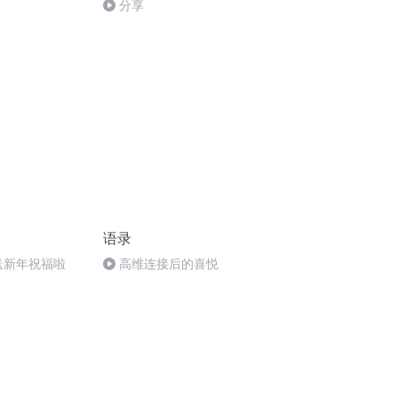
分享
语录
来送新年祝福啦
高维连接后的喜悦