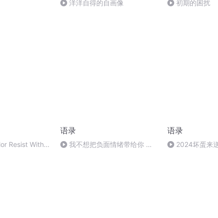
洋洋自得的自画像
初期的困扰
语录
语录
or Resist With
我不想把负面情绪带给你 却
2024坏蛋
又想让你知道我的不开心
0842768,P89)