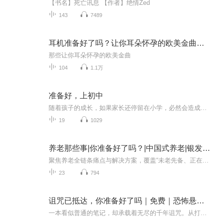
【书名】死亡讯息 【作者】绝情Zed
143
7489
耳机准备好了吗？让你耳朵怀孕的欧美金曲来了
那些让你耳朵怀孕的欧美金曲
104
1.1万
准备好，上初中
随着孩子的成长，如果家长还停留在小学，必然会造成和孩子的认知差，甚至出现不少“争端”。当孩子不再跟你说学校发生的事，当孩子关上了房门，当孩子渐渐有了隐私和自己的生活……你是不是准备好了？接受孩子的长大，接受一次次伟大的分离。...
19
1029
养老那些事|你准备好了吗？|中国式养老|银发经济|
聚焦养老全链条痛点与解决方案，覆盖“未老先备、正在养老、面临困境”三类人群，以“通俗解读+实操指南+情感共鸣”为核心，让养老话题从“沉重焦虑”变为“可规划、可落地”的生活议题。
23
794
诅咒已抵达，你准备好了吗｜免费｜恐怖悬疑｜灵异惊悚
一本看似普通的笔记，却承载着无尽的千年诅咒。从打开笔记的那一刻起，你便不再是你自己了......无尽的噩梦、无法自止的蜕变，还有那些说不清道不明的诡异，不但让人恐惧，更让人崩溃！那，你想逃离吗？只要找到解锁诅咒的钥匙，你就可以获得新生！