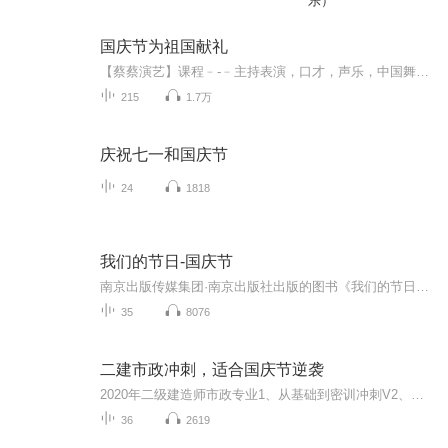
乐）
国庆节为祖国献礼
【蔡蔡演艺】课程﹣-﹣主持表演，口才，声乐，中国舞，民族舞。独特的小舞台，专业的录音棚，每一位同学都能成为优秀的小明星。独特的教学模式，轻松上课，快乐学习！知名主持人，舞蹈家，高级教师任职授课！江南总校：河沟街42号三楼 18545856430江北分校...
215
1.7万
庆祝七一和国庆节
24
1818
我们的节日-国庆节
南京出版传媒集团·南京出版社出版的图书《我们的节日》通过对中国节日文化和节日意义进行深度的挖掘，面向青少年群体构建独具特色的栏目内容，以此丰富春节、元宵节、清明节、端午节、七夕节、中秋节、重阳节等传统节日；六一节、教师节、国庆节等新兴节日的文化内涵和表现形式。促进青少年形成新的节日习俗，提升节日仪式感、认同感。音频作品由金陵朗读者联盟志愿者朗诵，南京音像出版社、金陵图书馆联合制作。
35
8076
二建市政冲刺，适合国庆节逆袭
2020年二级建造师市政专业1、从基础到密训冲刺V2、从精华课程到超压密押V3、0基础同步更新v4、持续更新到2020年考试V5、只要你跟着学让你一次稳拿证V6、渠道超压压题，超压三页纸等独家绝密压题!
36
2619