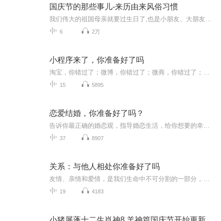
国庆节的那些事儿-来历由来风俗习惯
我们伟大的祖国母亲就要过生日了,也是小朋友、大朋友们最喜欢的“国庆小长假”或说“黄金周”还有说”国庆7天乐”的，说法真是不一而足。那么“国庆节”是怎么来的？自古以来国庆节怎么庆贺？新中国国庆节的来历，以及新中国国庆节的庆贺方式又有哪些呢？ ...
6
2万
小程序来了，你准备好了吗
淘宝，你错过了；微博，你错过了；微商，你错过了；小程序来了，你还不出手吗？
15
5895
恋爱结婚，你准备好了吗？
告诉你最正确的婚恋观，指导婚恋生活，给你想要的幸福！其实就像解数学问题需要公示方法，经营爱情与家庭真的需要学习专业技巧和知识的。《结婚你准备好了吗？》一书，是由刘哲老师所著的一本关于恋爱择偶以及婚前准备、婚姻面临各种挑战等内容的书。刘哲老师曾在1995年赴香港圣神修院神哲学院研修婚姻伦理学，期间更用4年的时间到菲律宾、新加坡、马来西亚、日本等地学习实践。现在任北京神哲学院婚姻伦理学讲师。路莎天台将这本书精彩部分做了节选，并稍加分享自己的读后感受。希望可以帮助在婚恋道路上的各位...
37
8907
关系：与他人相处你准备好了吗
友情、亲情和爱情，是我们生命中不可分割的一部分，每个人都深深的渴望从中得到归属感。在本书中，你将清晰看见：原生家庭如何影响我们的人际关系；我们该如何与异性沟通；异性之间能否成为单纯的朋友；如何获得真正持久的友谊；我们所渴慕的真爱背后，有着怎样的秘密。
19
4183
小猪屏蓬十二生肖神8 羊神篇国庆节开始更新啦！