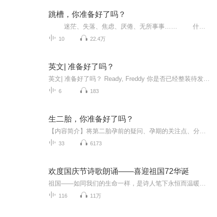
跳槽，你准备好了吗？
迷茫、失落、焦虑、厌倦、无所事事…… 什么才是适合你的职业？哪里才有更大的发展空间？…… 新鲜、热辣、犀利，从没有人跟你说过的职场准则，远胜味精兑成的“心灵鸡汤”！ 数十位职场精...
10
22.4万
英文| 准备好了吗？
英文| 准备好了吗？ Ready, Freddy 你是否已经整装待发，心情激动地迎接即将到来的挑战？你的双手是否紧握着那熟悉的工具，心中充满了无尽的期待和决心？周围的空气似乎都因为这一刻而变得紧张起来，每一个细节都在提醒你，这一刻的重要性。
6
183
生二胎，你准备好了吗？
【内容简介】将第二胎孕前的疑问、孕期的关注点、分娩时会遇到的问题以及产后恢复的难点进行总结，并尝试给出建议。除了已经并不陌生的孕产常识，对女性身体的爱护、健康习惯的养成、预防为主的思想将贯穿全书始终。【作者/主播简介】作者：刘莹，丁钰。主...
33
6173
欢度国庆节诗歌朗诵——喜迎祖国72华诞
祖国——如同我们的生命一样，是诗人笔下永恒而温暖的主题。在祖国72周年华诞来临之际，特创建这个诗歌朗诵专辑，诵读经典爱国篇章，和大家一起歌颂祖国，向国庆的献礼！祝愿伟大的祖国繁荣富强，祝愿大家国庆节快乐，度过平安快乐的黄金周假期！
116
11万