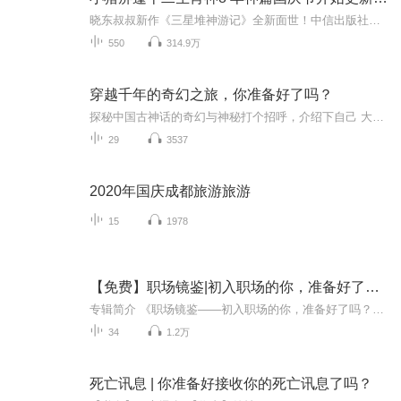
晓东叔叔新作《三星堆神游记》全新面世！中信出版社出版！京东当当淘宝均有售！点蓝色字收听——《小猪屏蓬爆笑日记2024》《小猪屏蓬爆笑日记2》《小猪屏蓬爆笑日记1》让你笑得喘不上气！《我进故宫当富翁——小猪屏蓬故宫财商笔记》教你成为大富翁！《小...
550
314.9万
穿越千年的奇幻之旅，你准备好了吗？
探秘中国古神话的奇幻与神秘打个招呼，介绍下自己 大家好，欢迎收听凌琳吖的播客节目，这个专辑会日常更新中国古神话及其背后的文化故事。神话的起源 中国古神话的起源可以追溯到远古时期。我们会探索这些神话如何在口头传播中形成，并在历史文献中...
29
3537
2020年国庆成都旅游旅游
15
1978
【免费】职场镜鉴|初入职场的你，准备好了吗？
专辑简介 《职场镜鉴——初入职场的你，准备好了吗？》是一个原创免费专辑，专注于引领职场新人顺利启航，本专辑集结了关于初入职场的必备知识点。本专辑集结了关于初入职场的必备智慧，从就业与择业的策略，到社保、合同、三方协议等关键知识点的详解，无...
34
1.2万
死亡讯息 | 你准备好接收你的死亡讯息了吗？