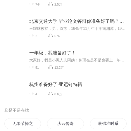
744
2.5万
北京交通大学 毕业论文答辩你准备好了吗？王耀球
王耀球教授，男，汉族，1945年11月生于湖南湘潭，1968年毕业于北方交通大学材料系材料技术供应专业。毕业后在成都铁路局贵阳分局先后担任管库员、材料员及计划员，从事企业物资管理工作实践达十年。1979年考入北方交通大学材料系读研究生，1982年获工学硕士学位。毕业后留校任教。1990年以访问学者身份由国家教委公派到法国巴黎道路与桥梁中央研究院，进修半年，研究散装水泥的流通及合理使用。回国后，先后任物管系主任及工商系主任，目前担任物流科学研究所所长。
2
674
一年级，我准备好了！
大家好，我是小泥人儿阿姨！你现在是不是也要上一年级了呀，我的女儿小雨今年也要上一年级了。家长们是不是也好焦虑，孩子上学后能不能很快适应环境？能不能交到好朋友？如果在学校遇到问题了，会不会解决呢？大家不要焦虑，接下来我会把孩子们可能遇到的...
51
13.2万
杭州准备好了·亚运钉特辑
4
8.6万
您是不是在找：
无限节操之旅
庆云传奇
最强准时系统