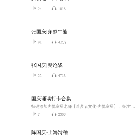
24
1818
张国庆|穿越牛熊
91
4.2万
张国庆|舆论战
22
4713
国庆诵读打卡合集
扫码添加声悦童星老师【造梦者文化-声悦童星】，备注“诵读打卡”报名，已添加好友的，直接发送“诵读打卡”报名，报名成功后进入社群。
7
2303
陈国庆-上海滑稽