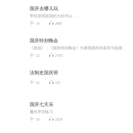
国庆去哪儿玩
带你游览祖国的大好河山……
14
2687
国庆特别晚会
《原创》：《国庆特别晚会》为展现国庆的喜庆与祖国的深情我将以具体的场景切入从清晨升旗的庄严到街头巷尾的欢庆到历史与当下的交融，用优美的笔触传递对祖国的热爱与自豪！用诗歌和情感美文形式，歌颂祖国的繁荣富强，祝人民幸福安康！
12
2.9万
法制史国庆班
12
1万
国庆七天乐
魔性早功练习
10
1518