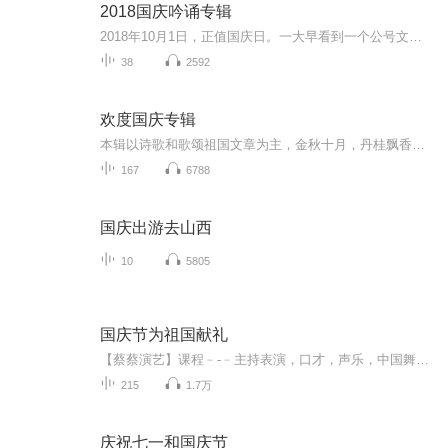
2018国庆吟诵专辑
2018年10月1日，正值国庆日。一大早看到一个公号文章，正是文天祥的《己卯十月一日至燕越五日罹狴犴有感而赋》。当然，彼十一非当今的十一。不过数字的巧合还是让人感触，今天拿来读一读，体味一番历史英杰的民族情怀，恰也当时。 根据诗题来看，这组诗是写于十月一日至十月五日之间，是文天祥被俘之后所作，这些诗作不仅有凛凛正气，更也能看的到他百端交集的复杂情感。另一首于右任先生的《望大陆》，微信公号有称《望乡》，一句“山之上国之殇”荡气回肠，一并兴起拿来读了一读。仓促间多有瑕疵...
38
2592
欢度国庆专辑
本辑以诗歌和歌颂祖国文章为主，金秋十月，丹桂飘香，在这个充满丰收喜悦的季节里，我们满怀激动和自豪，迎来了中华人民共和国76周年华诞。这不仅是一个庄重的纪念日，更是全体中华儿女共同欢庆的盛大的节日，承载着深厚的民族情感和历史意义.
167
6788
国庆出游去山西
10
5805
国庆节为祖国献礼
【蔡蔡演艺】课程﹣-﹣主持表演，口才，声乐，中国舞，民族舞。独特的小舞台，专业的录音棚，每一位同学都能成为优秀的小明星。独特的教学模式，轻松上课，快乐学习！知名主持人，舞蹈家，高级教师任职授课！江南总校：河沟街42号三楼 18545856430江北分校...
215
1.7万
庆祝七一和国庆节