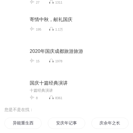
27
1311
寄情中秋，献礼国庆
195
1.1万
2020年国庆成都旅游旅游
15
1978
国庆十篇经典演讲
十篇经典演讲
8
8361
您是不是在找：
异能重生西门庆
安庆年记事
庆余年之长歌行