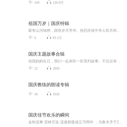
149
126.8万
祖国万岁｜国庆特辑
家有山河锦绣，国有岁月芳华。热烈庆祝中华人民共和国成立73周年！
6
82.1万
国庆主题故事合辑
祖国妈妈生日，我们一起来听一听系列故事。不仅仅有《我的祖国》，还有红军故事，也有关于战争的故事，让大家体会到和平年代的不易。
12
2600
国庆教练的朗读专辑
30
3325
国庆佳节欢乐的瞬间
金秋送爽 层林尽染 适逢新疆成立70周年 ，乌鲁木齐于2025年9月23日迎来党中央和习大大带领的慰问团。新疆各族群众欢欣鼓舞，热烈欢迎。