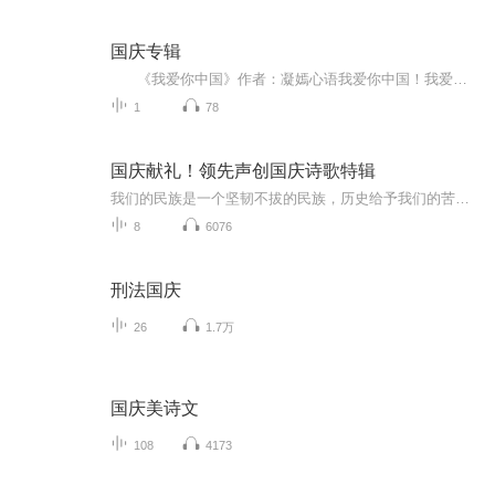
国庆专辑
《我爱你中国》作者：凝嫣心语我爱你中国！我爱你春天蓬勃的秧苗；我爱你秋日金黄的硕果。我爱你中国！我爱你青松气质，我爱你红梅品格！我爱你家乡的甜蔗好像乳汁滋润着我的心窝。我爱你中国，我要把最美的歌儿献给你，我的母亲我的祖国。我爱你中国，我爱...
1
78
国庆献礼！领先声创国庆诗歌特辑
我们的民族是一个坚韧不拔的民族，历史给予我们的苦难都变成了闪着金光的勋章！我们的国家是一个龙腾虎跃的国家，那条巨龙正以不可阻挡之势崛起于神奇的东方！------------------------------------------------值此祖国70周年华诞之际，领先声创以诗歌向祖国献礼！用我们的声音、用我们的热血、用我们的灵魂诵读经典爱国篇章，歌颂我们的祖国！永远繁荣富强！
8
6076
刑法国庆
26
1.7万
国庆美诗文
108
4173