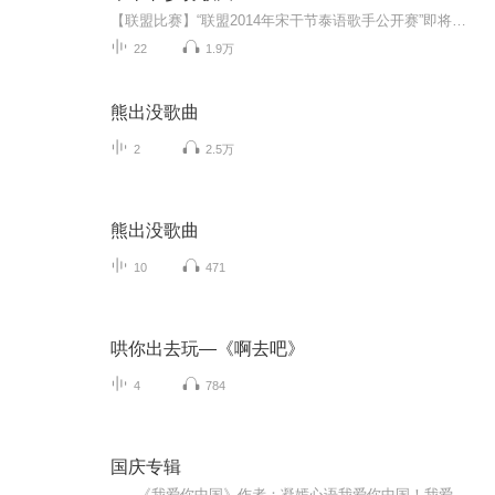
【联盟比赛】“联盟2014年宋干节泰语歌手公开赛”即将到来！~千金易求，知音难觅！以声会友，各展绝艺！这个宋干节我们一起寻找联盟好声音，告诉我们：你，就是歌手！欲知大赛详情请戳贴吧链接：http://tieba.baidu.com/p/2930186200
22
1.9万
熊出没歌曲
2
2.5万
熊出没歌曲
10
471
哄你出去玩—《啊去吧》
4
784
国庆专辑
《我爱你中国》作者：凝嫣心语我爱你中国！我爱你春天蓬勃的秧苗；我爱你秋日金黄的硕果。我爱你中国！我爱你青松气质，我爱你红梅品格！我爱你家乡的甜蔗好像乳汁滋润着我的心窝。我爱你中国，我要把最美的歌儿献给你，我的母亲我的祖国。我爱你中国，我爱...