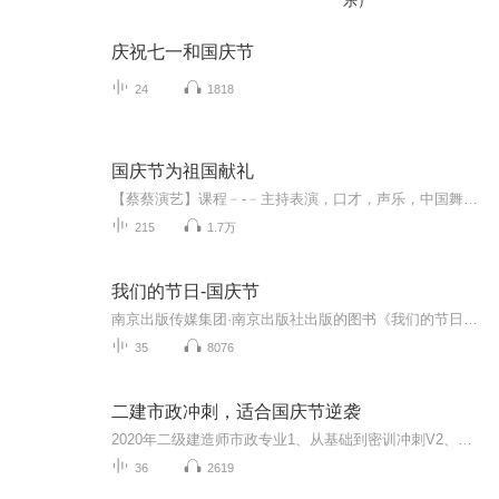
乐）
庆祝七一和国庆节
24
1818
国庆节为祖国献礼
【蔡蔡演艺】课程﹣-﹣主持表演，口才，声乐，中国舞，民族舞。独特的小舞台，专业的录音棚，每一位同学都能成为优秀的小明星。独特的教学模式，轻松上课，快乐学习！知名主持人，舞蹈家，高级教师任职授课！江南总校：河沟街42号三楼 18545856430江北分校...
215
1.7万
我们的节日-国庆节
南京出版传媒集团·南京出版社出版的图书《我们的节日》通过对中国节日文化和节日意义进行深度的挖掘，面向青少年群体构建独具特色的栏目内容，以此丰富春节、元宵节、清明节、端午节、七夕节、中秋节、重阳节等传统节日；六一节、教师节、国庆节等新兴节日的文化内涵和表现形式。促进青少年形成新的节日习俗，提升节日仪式感、认同感。音频作品由金陵朗读者联盟志愿者朗诵，南京音像出版社、金陵图书馆联合制作。
35
8076
二建市政冲刺，适合国庆节逆袭
2020年二级建造师市政专业1、从基础到密训冲刺V2、从精华课程到超压密押V3、0基础同步更新v4、持续更新到2020年考试V5、只要你跟着学让你一次稳拿证V6、渠道超压压题，超压三页纸等独家绝密压题!
36
2619