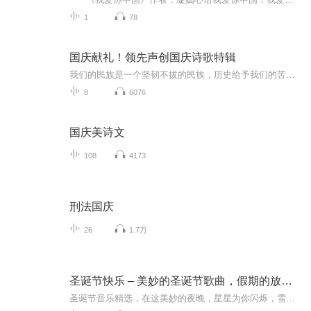
1
78
国庆献礼！领先声创国庆诗歌特辑
我们的民族是一个坚韧不拔的民族，历史给予我们的苦难都变成了闪着金光的勋章！我们的国家是一个龙腾虎跃的国家，那条巨龙正以不可阻挡之势崛起于神奇的东方！------------------------------------------------值此祖国70周年华诞之际，领先声创以诗歌向祖国献礼！用我们的声音、用我们的热血、用我们的灵魂诵读经典爱国篇章，歌颂我们的祖国！永远繁荣富强！
8
6076
国庆美诗文
108
4173
刑法国庆
26
1.7万
圣诞节快乐 – 美妙的圣诞节歌曲，假期的放松歌曲
圣诞节音乐精选，在这美妙的夜晚，星星为你闪烁，雪花向你飘落