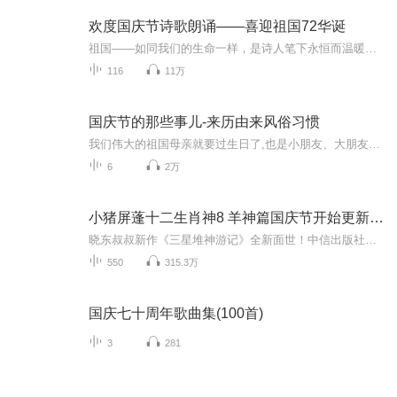
欢度国庆节诗歌朗诵——喜迎祖国72华诞
祖国——如同我们的生命一样，是诗人笔下永恒而温暖的主题。在祖国72周年华诞来临之际，特创建这个诗歌朗诵专辑，诵读经典爱国篇章，和大家一起歌颂祖国，向国庆的献礼！祝愿伟大的祖国繁荣富强，祝愿大家国庆节快乐，度过平安快乐的黄金周假期！
116
11万
国庆节的那些事儿-来历由来风俗习惯
我们伟大的祖国母亲就要过生日了,也是小朋友、大朋友们最喜欢的“国庆小长假”或说“黄金周”还有说”国庆7天乐”的，说法真是不一而足。那么“国庆节”是怎么来的？自古以来国庆节怎么庆贺？新中国国庆节的来历，以及新中国国庆节的庆贺方式又有哪些呢？ ...
6
2万
小猪屏蓬十二生肖神8 羊神篇国庆节开始更新啦！
晓东叔叔新作《三星堆神游记》全新面世！中信出版社出版！京东当当淘宝均有售！点蓝色字收听——《小猪屏蓬爆笑日记2024》《小猪屏蓬爆笑日记2》《小猪屏蓬爆笑日记1》让你笑得喘不上气！《我进故宫当富翁——小猪屏蓬故宫财商笔记》教你成为大富翁！《小...
550
315.3万
国庆七十周年歌曲集(100首)
3
281