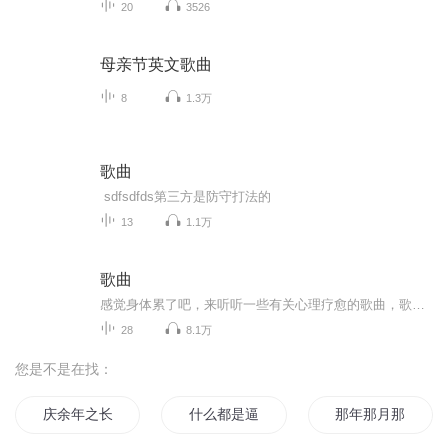
20
3526
母亲节英文歌曲
8
1.3万
歌曲
sdfsdfds第三方是防守打法的
13
1.1万
歌曲
感觉身体累了吧，来听听一些有关心理疗愈的歌曲，歌词有心里疗愈的音乐，可以放松整个身心灵。提升能量，身心健康，改善平衡，时常静心静听能让你更健康。您和您的家人如果有什么视力问题，可以关注一下视力疗愈哟！咨询微信号 Cjm85228282 备注咨询，我们...
28
8.1万
您是不是在找：
庆余年之长歌行
什么都是逼出来的
那年那月那时节