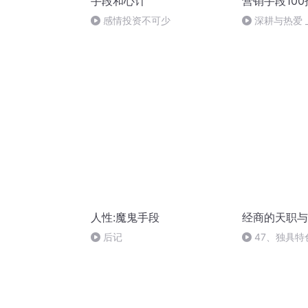
手段和心计
营销手段100
感情投资不可少
深耕与热爱 
将来的样子...
人性:魔鬼手段
经商的天职与
后记
47、独具特