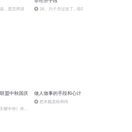
非经济手段
话多说，恶言闭语
26、六个月过去了…@2
诵联盟中秋国庆
做人做事的手段和心计
把木梳卖给和尚
天耀中华》作