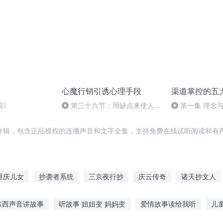
心魔行销引诱心理手段
渠道掌控的五
国》
第三十六节：用缺点来使人爱
第一集 理念
你爱上瘾
专辑，包含正品授权的连播声音和文字全集，支持免费在线试听阅读和有声
重庆儿女
抄袭者系统
三京夜行抄
庆云传奇
诸天抄文人
权世界的文抄公
天龙之段阳
奇书小抄
穿越之大庆帝国
大
东西声音讲故事
听故事 妞妞变 妈妈变
爱情故事读给我听
儿
十段传奇