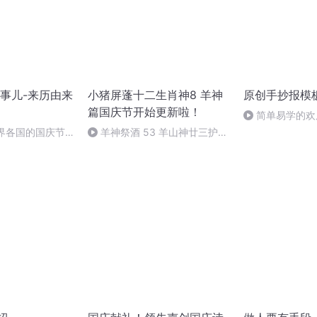
事儿-来历由来
小猪屏蓬十二生肖神8 羊神
原创手抄报模
篇国庆节开始更新啦！
简单易学的欢
#一分钟手抄报
世界各国的国庆节-
羊神祭酒 53 羊山神廿三护祭
事儿
坛 敬天地白泽做祭酒（4）