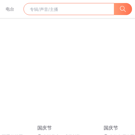
电台
国庆节
国庆节