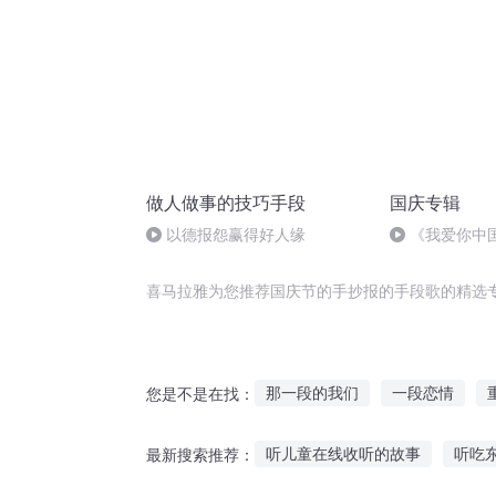
做人做事的技巧手段
国庆专辑
以德报怨赢得好人缘
《我爱你中
喜马拉雅为您推荐国庆节的手抄报的手段歌的精选
那一段的我们
一段恋情
您是不是在找：
在异世界抄书的那些日子
女
听儿童在线收听的故事
听吃
最新搜索推荐：
我有一段情
曾经有过一段爱