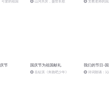
，可爱的祖国
山河共庆，盛世长歌
支教老师的国
庆节
国庆节为祖国献礼
我们的节日-
岳钲淇《奔跑吧少年》
诗词朗诵：沁
读者：张继军