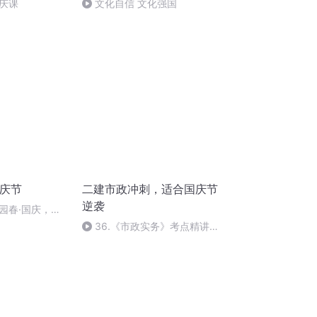
庆课
文化自信 文化强国
国庆节
二建市政冲刺，适合国庆节
逆袭
园春·国庆，朗
36.《市政实务》考点精讲第
36节课_2020926212025