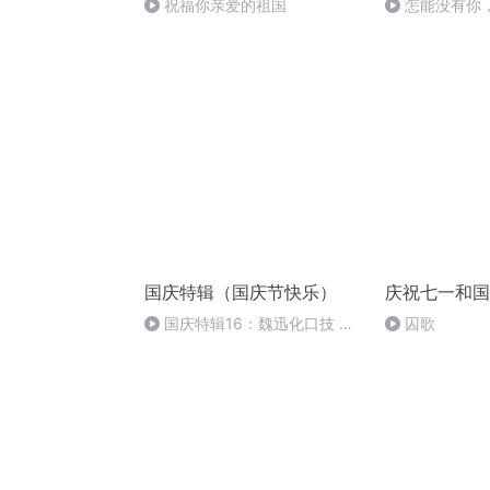
祝福你亲爱的祖国
怎能没有你
国庆特辑（国庆节快乐）
庆祝七一和国
国庆特辑16：魏迅化口技 二
囚歌
胡 东方红+一般唱法和原生态