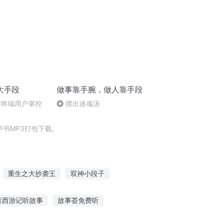
大手段
做事靠手腕，做人靠手段
与终端用户掌控
摆出迷魂汤
书MP3打包下载。
重生之大抄袭王
双神小段子
庆皇太子
男神是个段子手
千年夜行抄
童西游记听故事
故事荟免费听