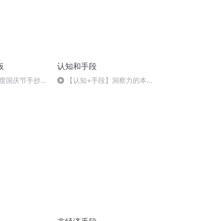
板
认知和手段
度国庆节手抄报
【认知+手段】洞察力的本质
是什么？