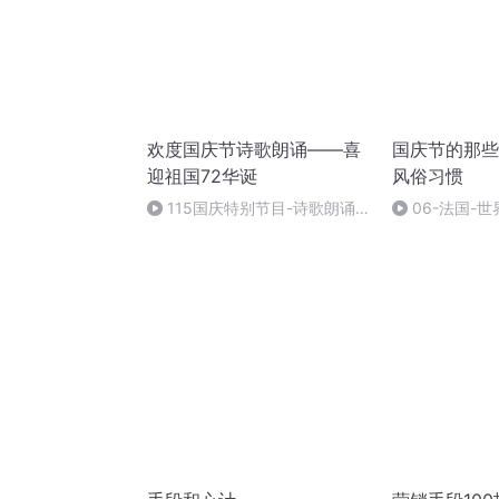
欢度国庆节诗歌朗诵——喜
国庆节的那些
迎祖国72华诞
风俗习惯
115国庆特别节目-诗歌朗诵-
06-法国-
中国梦
国庆节的那些