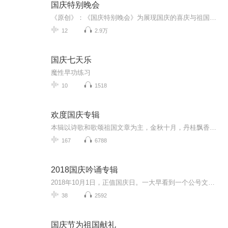
国庆特别晚会
《原创》：《国庆特别晚会》为展现国庆的喜庆与祖国的深情我将以具体的场景切入从清晨升旗的庄严到街头巷尾的欢庆到历史与当下的交融，用优美的笔触传递对祖国的热爱与自豪！用诗歌和情感美文形式，歌颂祖国的繁荣富强，祝人民幸福安康！
12
2.9万
国庆七天乐
魔性早功练习
10
1518
欢度国庆专辑
本辑以诗歌和歌颂祖国文章为主，金秋十月，丹桂飘香，在这个充满丰收喜悦的季节里，我们满怀激动和自豪，迎来了中华人民共和国76周年华诞。这不仅是一个庄重的纪念日，更是全体中华儿女共同欢庆的盛大的节日，承载着深厚的民族情感和历史意义.
167
6788
2018国庆吟诵专辑
2018年10月1日，正值国庆日。一大早看到一个公号文章，正是文天祥的《己卯十月一日至燕越五日罹狴犴有感而赋》。当然，彼十一非当今的十一。不过数字的巧合还是让人感触，今天拿来读一读，体味一番历史英杰的民族情怀，恰也当时。 根据诗题来看，这组诗是写于十月一日至十月五日之间，是文天祥被俘之后所作，这些诗作不仅有凛凛正气，更也能看的到他百端交集的复杂情感。另一首于右任先生的《望大陆》，微信公号有称《望乡》，一句“山之上国之殇”荡气回肠，一并兴起拿来读了一读。仓促间多有瑕疵...
38
2592
国庆节为祖国献礼