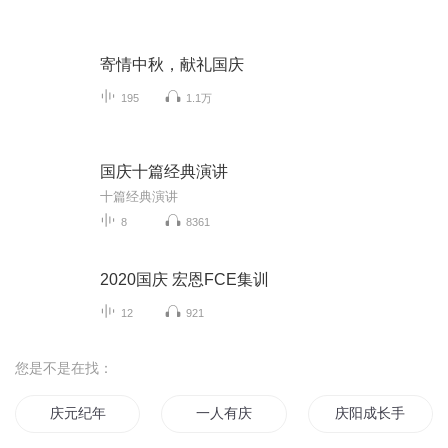
寄情中秋，献礼国庆
195
1.1万
国庆十篇经典演讲
十篇经典演讲
8
8361
2020国庆 宏恩FCE集训
12
921
您是不是在找：
庆元纪年
一人有庆
庆阳成长手札