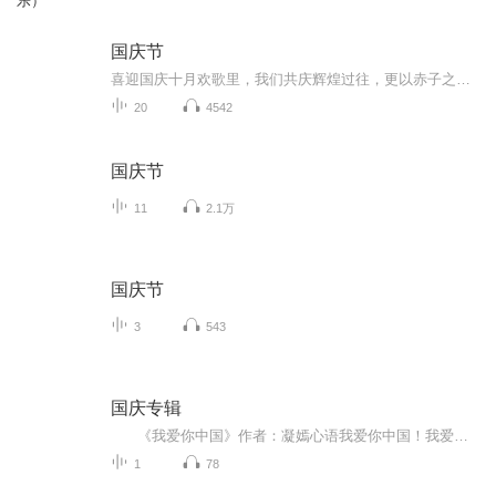
乐）
国庆节
喜迎国庆十月欢歌里，我们共庆辉煌过往，更以赤子之心，向未来书写滚烫的誓言——这盛世，值得我们以热爱相拥。
20
4542
国庆节
11
2.1万
国庆节
3
543
国庆专辑
《我爱你中国》作者：凝嫣心语我爱你中国！我爱你春天蓬勃的秧苗；我爱你秋日金黄的硕果。我爱你中国！我爱你青松气质，我爱你红梅品格！我爱你家乡的甜蔗好像乳汁滋润着我的心窝。我爱你中国，我要把最美的歌儿献给你，我的母亲我的祖国。我爱你中国，我爱...
1
78