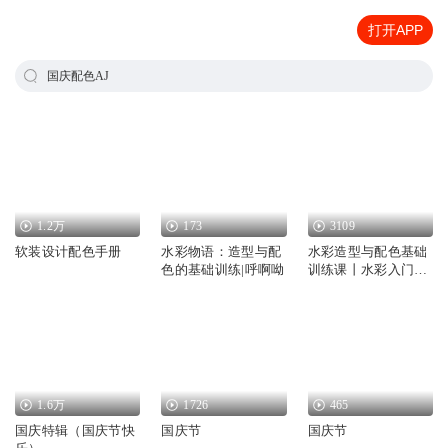
打开APP
国庆配色AJ
1.2万
173
3109
软装设计配色手册
水彩物语：造型与配
水彩造型与配色基础
色的基础训练|呼啊呦
训练课丨水彩入门视
频课
1.6万
1726
465
国庆特辑（国庆节快
国庆节
国庆节