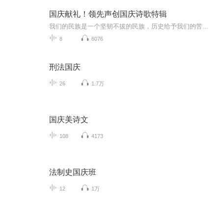
国庆献礼！领先声创国庆诗歌特辑
我们的民族是一个坚韧不拔的民族，历史给予我们的苦难都变成了闪着金光的勋章！我们的国家是一个龙腾虎跃的国家，那条巨龙正以不可阻挡之势崛起于神奇的东方！------------------------------------------------值此祖国70周年华诞之际，领先声创以诗歌向祖国献礼！用我们的声音、用我们的热血、用我们的灵魂诵读经典爱国篇章，歌颂我们的祖国！永远繁荣富强！
8
6076
刑法国庆
26
1.7万
国庆美诗文
108
4173
法制史国庆班
12
1万