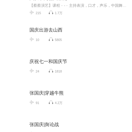
【蔡蔡演艺】课程﹣-﹣主持表演，口才，声乐，中国舞，民族舞。独特的小舞台，专业的录音棚，每一位同学都能成为优秀的小明星。独特的教学模式，轻松上课，快乐学习！知名主持人，舞蹈家，高级教师任职授课！江南总校：河沟街42号三楼 18545856430江北分校...
215
1.7万
国庆出游去山西
10
5805
庆祝七一和国庆节
24
1818
张国庆|穿越牛熊
91
4.2万
张国庆|舆论战