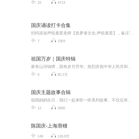
22
4713
国庆诵读打卡合集
扫码添加声悦童星老师【造梦者文化-声悦童星】，备注“诵读打卡”报名，已添加好友的，直接发送“诵读打卡”报名，报名成功后进入社群。
7
2303
祖国万岁｜国庆特辑
家有山河锦绣，国有岁月芳华。热烈庆祝中华人民共和国成立73周年！
6
82.1万
国庆主题故事合辑
祖国妈妈生日，我们一起来听一听系列故事。不仅仅有《我的祖国》，还有红军故事，也有关于战争的故事，让大家体会到和平年代的不易。
12
2600
陈国庆-上海滑稽
149
126.8万