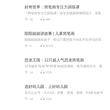
好奇世界：简笔画专注力训练课
《简笔画专注力训练课》由专业插画师倾情设计，采取形象、直观的动画教学方式，依托日常生活场景，如农场、动物园、商店、果园、菜园等，拉近孩子与事物的距离。课程通过活泼有趣的故事线将不同的绘画对象进行有机串联，激发孩子的绘画兴趣。帮助孩子轻松...
30
485
阳阳姐姐讲故事 | 儿童简笔画
阳阳姐姐喜欢孩子，听众只要把孩子的名字在评论区里留言，阳阳姐姐都可以在节目里叫出孩子的名字，与他们互动。作为画家的她，还会在这里更新儿童简笔画。增加了亲自环节的不少乐趣。订阅这个频道，您的孩子可以收获 ：创造力提升想象力提升思维力提升艺术...
8
20.3万
恐龙王国：12只超人气恐龙简笔画
12节融合“绘画”和“科普”的创意课程，每节课程分为：观察、总结、绘画和科普讲解四个部分。这绝不是一堂简单的简笔画课程，我们把适合低龄儿童的思维导图、简笔画和科普动画融合在了一起，打造出这么一堂这种创新课程。这系列课程可以培养孩子创造力、...
14
5729
选好幼儿园，上好幼儿园
关注公众号：大J小D；回复：资源，获得：0-6岁分龄书单、15个海外早教，学习网站入口链接、海量早教启蒙、学科启蒙可打印学习资料。
19
7225