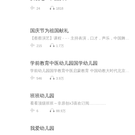
24
1818
国庆节为祖国献礼
【蔡蔡演艺】课程﹣-﹣主持表演，口才，声乐，中国舞，民族舞。独特的小舞台，专业的录音棚，每一位同学都能成为优秀的小明星。独特的教学模式，轻松上课，快乐学习！知名主持人，舞蹈家，高级教师任职授课！江南总校：河沟街42号三楼 18545856430江北分校...
215
1.7万
学前教育中医幼儿园国学幼儿园
学前幼儿园国学教育中医启蒙教育 中国幼教大时代北京果雪儿原创在线学前教育直播频道推出的每天三分钟播报时间，聚焦火热中华优秀传统文化国学幼教信息内容方面：1、聚焦学前教育、幼儿园教育、家庭教育、国学教育、中医启蒙绘本阅读。2、面向幼儿园园长、...
546
3.9万
班班幼儿园
看看顶级班班～非原创x3喜欢订阅..............
6
88.9万
我爱幼儿园