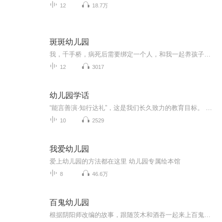
12
18.7万
斑斑幼儿园
我，千手桥，病死后需要绑定一个人，和我一起养孩子，并纠正他们的坏习惯，以此弥补各个世界意识的遗憾。我希望这个人的内心充满了爱与和平。比如我那个傻大哥。然后helliphellip我绑定了一个黑长炸。那么问题来了mdashmdash怎么防止园长先生把熊孩子捶死...
12
3017
幼儿园学话
“能言善演·知行达礼”，这是我们长久致力的教育目标。 我们努力把艺术教育和素质教育成功对接，我们用心把专业 教育和大众教育完美融合。 从1996年——创业之初，我们曾把口才教师拟作为“医生”、 “教练”和“导演”，并以此作为我们自己的工作方向和行业标准： 有那么多母语发音不准、口语表达不清的孩子需要“医生”； 有那么多天资聪慧的孩子如果经过专业“教练”的调教，就会举止 出众、仪态高雅；“孩子们都是天生的演员”，我们就是“导演”， 挖掘他们的天分，为孩子们在人生的舞台上有更多的精彩！ 就是我们现在做的，未来要做的，并且一直要做的事业！ 我们可能更了解孩子！我们可能找到了教育的真谛！我们知道 孩子需要什么，我们了解家长需要什么，我们也清楚能为社会奉献 什么！艺术是美好的，教育是高尚的，在我们这里你会看到孩子们 快乐地改变和提高。 如今，我们已经有了“全景纷呈教学法”、“习惯矫正教学法”、 “一气呵成教学法”；有了“艺素融合教育方略”；有了五大运作 体系；有了这套幼儿园专用系列教材；有了父母教育能力训练系列 教材；有了上至东北下至江南的上百家分校，将来我们还会有…… 为了孩子我们一直在努力！ 欢迎来亲自体验，并真诚相邀 —— 与我们同行！
10
2529
我爱幼儿园
爱上幼儿园的方法都在这里 幼儿园专属绘本馆
8
46.6万
百鬼幼儿园
根据阴阳师改编的故事，跟随茨木和酒吞一起来上百鬼幼儿园吧！（目前已停更）