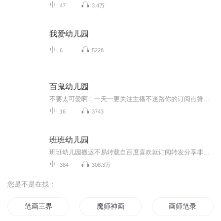
47
3.4万
我爱幼儿园
6
5228
百鬼幼儿园
不要太可爱啊！一天一更关注主播不迷路你的订阅点赞收藏评论是我创作的动力
16
3743
班班幼儿园
班班幼儿园搬运不易转载自百度喜欢就订阅转发分享非原创
384
308.3万
您是不是在找：
笔画三界
魔师神画
画师笔录