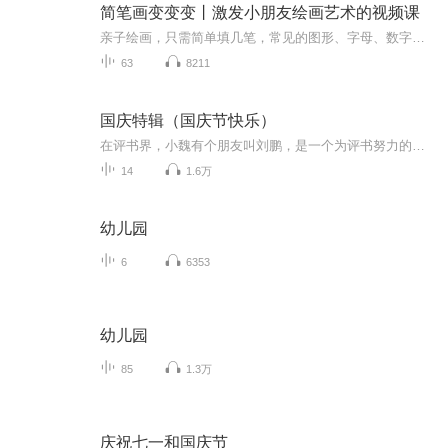
简笔画变变变丨激发小朋友绘画艺术的视频课
亲子绘画，只需简单填几笔，常见的图形、字母、数字就能变出全新简笔画图案。 5位资深儿童插画师，历时6个月研发，每一个案例都是烧脑制作。每天一分钟的温馨亲子陪伴。简单有趣，易学易会，充分激发小朋友们的想象力和创造力。
63
8211
国庆特辑（国庆节快乐）
在评书界，小魏有个朋友叫刘鹏，是一个为评书努力的小伙子。在2021年国庆期间，他想弄个特辑，便烦劳我给他录个爱国题材的评书小段儿。这种事情，不是特殊情况，小魏一般不会拒绝，也就给其录了一个《鲁迅踢鬼》，等他传完，我再传到我的专辑里。另外，小...
14
1.6万
幼儿园
6
6353
幼儿园
85
1.3万
庆祝七一和国庆节