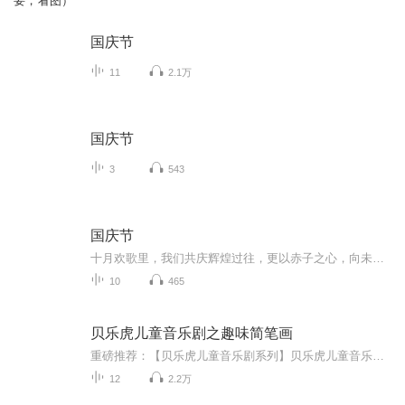
要，看图）
国庆节
11
2.1万
国庆节
3
543
国庆节
十月欢歌里，我们共庆辉煌过往，更以赤子之心，向未来书写滚烫的誓言——这盛世，值得我们以热爱相拥。
10
465
贝乐虎儿童音乐剧之趣味简笔画
重磅推荐：【贝乐虎儿童音乐剧系列】贝乐虎儿童音乐剧之趣味简笔画贝乐虎儿童音乐剧之奇妙的身体贝乐虎儿童音乐剧之神奇恐龙世界《贝乐虎儿童音乐剧之趣味简笔画》是由“贝乐虎”品牌全新打造的一部，关于简笔画教学的儿童音乐剧。符合0-8岁学龄前幼儿学习...
12
2.2万