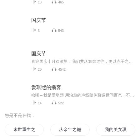
10
465
国庆节
3
543
国庆节
喜迎国庆十月欢歌里，我们共庆辉煌过往，更以赤子之心，向未来书写滚烫的誓言——这盛世，值得我们以热爱相拥。
20
4542
爱琪熙的播客
哈喽～我是爱琪熙 用治愈的声线陪你聊遍世间百态，不管是生活趣事、情感感悟，还是知识干货、趣味闲谈，这里总有你想听的话题。卡通次元的美好邂逅，温柔的声音陪伴，让每一次聆听都成为小美好～不定期更新，快来和我一起解锁有声世界的精彩吧！
14
522
您是不是在找：
末世重生之皇者风范
庆余年之翩翩范思辙
我的美女琪宝