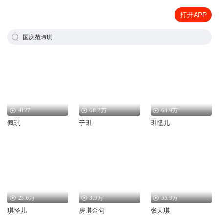
打开APP
国庆范玮琪
4127
68.2万
64.9万
佩琪
于琪
琪怪儿
23.6万
3.9万
55.9万
琪怪儿
房琪金句
张天琪