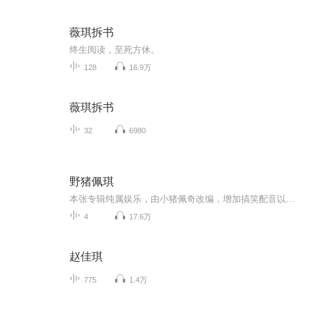
薇琪拆书
终生阅读，至死方休。
128
16.9万
薇琪拆书
32
6980
野猪佩琪
本张专辑纯属娱乐，由小猪佩奇改编，增加搞笑配音以幽默的语言，让听众感受到快乐适合中小学生收听主打娱乐，主打搞笑
4
17.6万
赵佳琪
775
1.4万