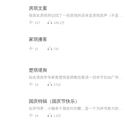
房琪文案
很喜欢房琪所以找了一些房琪的语录是房琪原声（不是我)我只是大自然的搬运工
117
126.2万
家琪播客
21
731
楚琪堪舆
知名堪舆学专家黄楚琪老师教你看清一切本节目由广州星播客广告有限公司策划制作，版权归广州星播客广告有限公司所有，严禁任何形式的翻录，违者将追究其法律责任。
14
2713
国庆特辑（国庆节快乐）
在评书界，小魏有个朋友叫刘鹏，是一个为评书努力的小伙子。在2021年国庆期间，他想弄个特辑，便烦劳我给他录个爱国题材的评书小段儿。这种事情，不是特殊情况，小魏一般不会拒绝，也就给其录了一个《鲁迅踢鬼》，等他传完，我再传到我的专辑里。另外，小...
14
1.6万