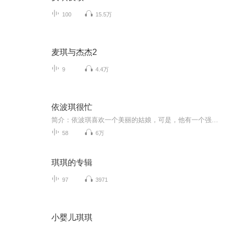
100
15.5万
麦琪与杰杰2
9
4.4万
依波琪很忙
简介：依波琪喜欢一个美丽的姑娘，可是，他有一个强大的竞争对手，依波琪为了战胜对手，下决心学习敲打架子鼓。没想到，一个叫三角眼的坏蛋出现啦，于是，依波琪和他的好朋友们展开了与坏蛋斗争！这个故事告诉我们：遇上真正的危险，一定要告诉警察叔叔！...
58
6万
琪琪的专辑
97
3971
小婴儿琪琪