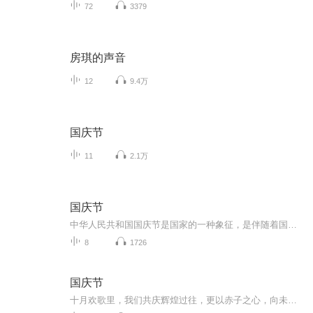
72
3379
房琪的声音
12
9.4万
国庆节
11
2.1万
国庆节
中华人民共和国国庆节是国家的一种象征，是伴随着国家的出现而出现的。让我们用诗歌朗诵歌颂祖国的繁荣富强，国泰民安。
8
1726
国庆节
十月欢歌里，我们共庆辉煌过往，更以赤子之心，向未来书写滚烫的誓言——这盛世，值得我们以热爱相拥。