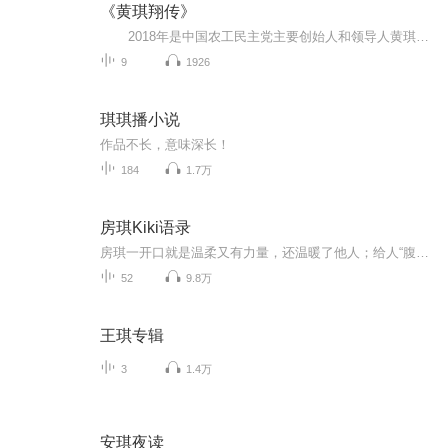
《黄琪翔传》
2018年是中国农工民主党主要创始人和领导人黄琪翔同志诞辰120周年，《党史留声机》特别录制由王大鲁、刘青云著，中国文史出版社出版的《黄琪翔传》一书，以此纪念一代名将、农工党卓越领导人黄琪翔同志！追求真理戎马半生爱国爱民风范永存——蒋正华讲农工党党史故事，不忘合作初心走中国特色社会主义道路，圆民族复兴之梦——《中国农工民主党党史留声机》制作播出：农工党江阴市委环保支部党史工作室主播：薛艳方
9
1926
琪琪播小说
作品不长，意味深长！
184
1.7万
房琪Kiki语录
房琪一开口就是温柔又有力量，还温暖了他人；给人“腹有诗书气自华”的感觉！如果说语言是有颜色的，那这就是“房琪”色。自信、美好、豁达从她举止中流露而出;读万卷书不如行万里路，她用自己生活态度去验证。认识她，只是生活要这样才会充实内心，才会有...
52
9.8万
王琪专辑
3
1.4万
安琪夜读