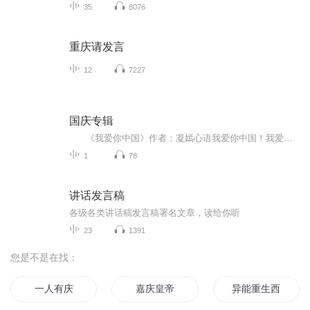
35
8076
重庆请发言
12
7227
国庆专辑
《我爱你中国》作者：凝嫣心语我爱你中国！我爱你春天蓬勃的秧苗；我爱你秋日金黄的硕果。我爱你中国！我爱你青松气质，我爱你红梅品格！我爱你家乡的甜蔗好像乳汁滋润着我的心窝。我爱你中国，我要把最美的歌儿献给你，我的母亲我的祖国。我爱你中国，我爱...
1
78
讲话发言稿
各级各类讲话稿发言稿署名文章，读给你听
23
1391
您是不是在找：
一人有庆
嘉庆皇帝
异能重生西门庆