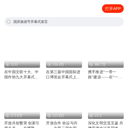
打开APP
国庆旅游节开幕式发言
5233
316.4万
386.7万
在中国文联十大、中
在第三届中国国际进
携手推进“一带一
国作协九大开幕式上
口博览会开幕式上的
路”建设——在“一带
的讲话
主旨演讲
一路”国际合作高峰
论坛开幕式上的演讲
273.9万
325.8万
1572
开放共创繁荣 创新引
开放合作 命运与共
深化文明交流互鉴 共