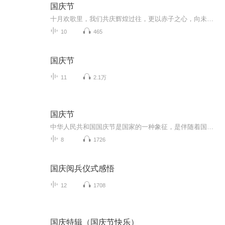
国庆节
十月欢歌里，我们共庆辉煌过往，更以赤子之心，向未来书写滚烫的誓言——这盛世，值得我们以热爱相拥。
10
465
国庆节
11
2.1万
国庆节
中华人民共和国国庆节是国家的一种象征，是伴随着国家的出现而出现的。让我们用诗歌朗诵歌颂祖国的繁荣富强，国泰民安。
8
1726
国庆阅兵仪式感悟
12
1708
国庆特辑（国庆节快乐）