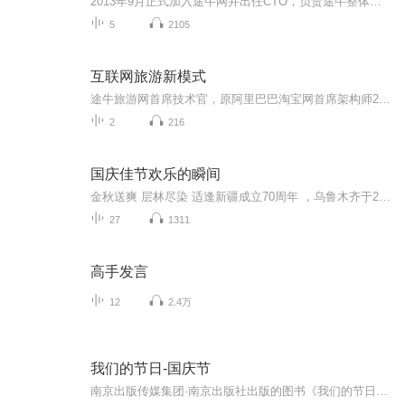
2013年9月正式加入途牛网并出任CTO，负责途牛整体技术架构。曾历任淘宝网、支付宝、B2B的资深总监及日本阿里巴巴CTO，并先后负责淘宝网架构迁移、支付宝网站创建、国际网站、淘日本的技术研发项目。在消费升级大趋势下，消费者碎片化和个性化需求不断提升...
5
2105
互联网旅游新模式
途牛旅游网首席技术官，原阿里巴巴淘宝网首席架构师2013年9月正式加入途牛网并出任CTO，负责途牛整体技术架构。曾历任淘宝网、支付宝、B2B的资深总监及日本阿里巴巴CTO，并先后负责淘宝网架构迁移、支付宝网站创建、国际网站、淘日本的技术研发项目。
2
216
国庆佳节欢乐的瞬间
金秋送爽 层林尽染 适逢新疆成立70周年 ，乌鲁木齐于2025年9月23日迎来党中央和习大大带领的慰问团。新疆各族群众欢欣鼓舞，热烈欢迎。
27
1311
高手发言
12
2.4万
我们的节日-国庆节
南京出版传媒集团·南京出版社出版的图书《我们的节日》通过对中国节日文化和节日意义进行深度的挖掘，面向青少年群体构建独具特色的栏目内容，以此丰富春节、元宵节、清明节、端午节、七夕节、中秋节、重阳节等传统节日；六一节、教师节、国庆节等新兴节日的文化内涵和表现形式。促进青少年形成新的节日习俗，提升节日仪式感、认同感。音频作品由金陵朗读者联盟志愿者朗诵，南京音像出版社、金陵图书馆联合制作。