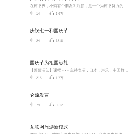
在评书界，小魏有个朋友叫刘鹏，是一个为评书努力的小伙子。在2021年国庆期间，他想弄个特辑，便烦劳我给他录个爱国题材的评书小段儿。这种事情，不是特殊情况，小魏一般不会拒绝，也就给其录了一个《鲁迅踢鬼》，等他传完，我再传到我的专辑里。另外，小...
14
1.6万
庆祝七一和国庆节
24
1818
国庆节为祖国献礼
【蔡蔡演艺】课程﹣-﹣主持表演，口才，声乐，中国舞，民族舞。独特的小舞台，专业的录音棚，每一位同学都能成为优秀的小明星。独特的教学模式，轻松上课，快乐学习！知名主持人，舞蹈家，高级教师任职授课！江南总校：河沟街42号三楼 18545856430江北分校...
215
1.7万
仑流发言
79
8512
互联网旅游新模式