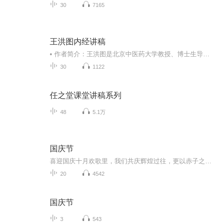
30
7165
王洪图内经讲稿
• 作者简介：王洪图是北京中医药大学教授、博士生导师，曾任北京中医药大学内经教研室主任、国家中医药管理局内经重点学科带头人，兼中国中医药学会内经专业委员会主任委员，享受国务院特殊津贴。• 内容简介：全书分为上篇概论和下篇经文选读两部分。上...
30
1122
任之堂课堂讲稿系列
48
5.1万
国庆节
喜迎国庆十月欢歌里，我们共庆辉煌过往，更以赤子之心，向未来书写滚烫的誓言——这盛世，值得我们以热爱相拥。
20
4542
国庆节
3
543