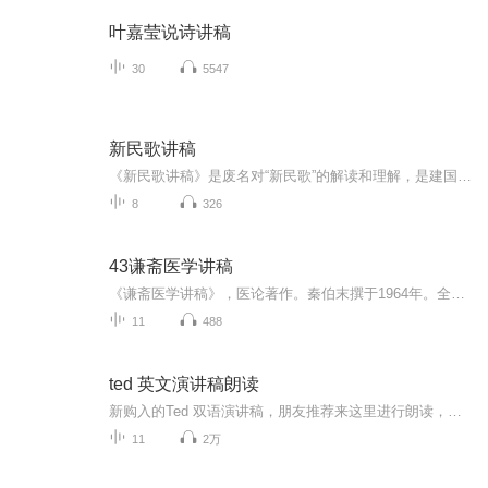
叶嘉莹说诗讲稿
30
5547
新民歌讲稿
《新民歌讲稿》是废名对“新民歌”的解读和理解，是建国后废名诗评的主要组成部分。这本讲稿延续了废名诗评的一贯风格——古今纵论且重视情感，在特定的历史语境中非常具有个性，也对当时的创造思维和创作方法给予了反思。在本讲稿中，废名乐于将古典诗歌...
8
326
43谦斋医学讲稿
《谦斋医学讲稿》，医论著作。秦伯末撰于1964年。全书选录作者有关中医学术方面讲稿十二篇，包括脏腑发病及用药法则、五行生克的临床运用、气血湿痰治法、种种退热法、温病、肝病、水肿、腹泻、感冒论治等专题。每篇讲述均能结合个人临床经验阐发祖国医学...
11
488
ted 英文演讲稿朗读
新购入的Ted 双语演讲稿，朋友推荐来这里进行朗读，分享积极健康的生活理念，操练英语口语朗读。曾经是一名市重点中学的英语老师，二十年教学，对英语学习热情依旧，希望得到大家的支持
11
2万