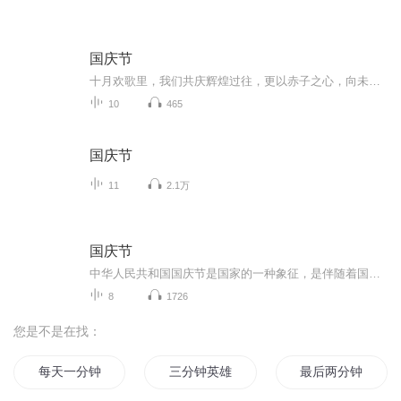
国庆节
十月欢歌里，我们共庆辉煌过往，更以赤子之心，向未来书写滚烫的誓言——这盛世，值得我们以热爱相拥。
10
465
国庆节
11
2.1万
国庆节
中华人民共和国国庆节是国家的一种象征，是伴随着国家的出现而出现的。让我们用诗歌朗诵歌颂祖国的繁荣富强，国泰民安。
8
1726
您是不是在找：
每天一分钟
三分钟英雄
最后两分钟