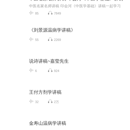
中医名家名师讲稿 印会河《中医学基础》讲稿一起学习
85
7849
《刘景源温病学讲稿》
55
2269
说诗讲稿~嘉莹先生
6
924
王付方剂学讲稿
32
2万
金寿山温病学讲稿