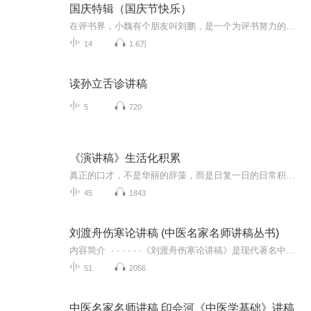
国庆特辑（国庆节快乐）
在评书界，小魏有个朋友叫刘鹏，是一个为评书努力的小伙子。在2021年国庆期间，他想弄个特辑，便烦劳我给他录个爱国题材的评书小段儿。这种事情，不是特殊情况，小魏一般不会拒绝，也就给其录了一个《鲁迅踢鬼》，等他传完，我再传到我的专辑里。另外，小...
14
1.6万
读孙立舌诊讲稿
5
720
《演讲稿》生活化积累
真正的口才，不是华丽的辞藻，而是日复一日的日常积累。所有从容的即兴演讲、淡定的当众表达，都是私下无数次打磨的结果。 本专辑专注普通人可听懂、可照读、可落地的日常演讲稿。每一篇内容都结合生活真实案例、大众共鸣故事、正能量人生感悟，避开生硬大...
45
1843
刘渡舟伤寒论讲稿 (中医名家名师讲稿丛书)
内容简介 · · · · · ·《刘渡舟伤寒论讲稿》是现代著名中医学家刘渡舟先生经典著作。刘老强调痃的实质是经络，重视六经病提纲证的作用，担出《伤寒论》398条条文之间的组织排列是一个有机的整体。《刘渡舟伤寒论讲稿》目是在刘老讲课录音的基...
51
2056
中医名家名师讲稿 印会河《中医学基础》讲稿