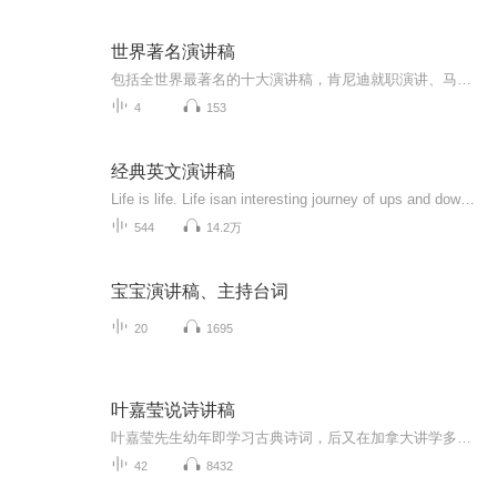
世界著名演讲稿
包括全世界最著名的十大演讲稿，肯尼迪就职演讲、马丁路德金的我有一个梦等，是口才练习的精美素材
4
153
经典英文演讲稿
Life is life. Life isan interesting journey of ups and downs. But how the journey ends,is up to youtoday. You see, when you fall down, you feel like giving up. When times gettough, it is not the end.
544
14.2万
宝宝演讲稿、主持台词
20
1695
叶嘉莹说诗讲稿
叶嘉莹先生幼年即学习古典诗词，后又在加拿大讲学多年，对中国古典诗词及中西方文艺理论涉猎颇深。此书即是叶嘉莹先生融会古今中外文艺理论之精华，对中国古典诗歌的全新解读，新颖而不偏颇，深刻而不深奥。叶嘉莹先生以其互动亲切的语言、深入浅出的讲解...
42
8432