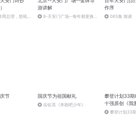
天安门诗抄
北京--天安门广场--金牌导
百年天安门|
）
游讲解
作序
悼周总理，怒吼斩
8-天安门广场--每年都更换的
065集 致谢
毛主席画像
庆节
国庆节为祖国献礼
攀登计划33期
十强原创《我
岳钲淇《奔跑吧少年》
门》
攀登计划33
强原创《我爱北