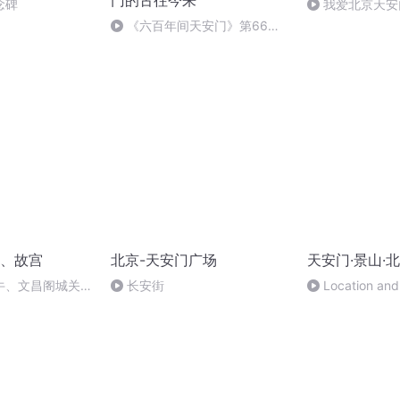
门的古往今来
念碑
我爱北京天安
安
《六百年间天安门》第66集
(完)
、故宫
北京-天安门广场
天安门·景山·
牛、文昌阁城关、
长安街
Location and
亭
Architecture