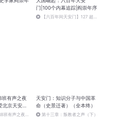
历史学家阎崇年
大国崛起：六百年天安
门|100个内幕追踪|阎崇年序
【六百年间天安门】127 超高
清电子大屏幕（下）
8班有声之夜
天安门：知识分子与中国革
爱北京天安
命（史景迁著）（全本终）
期8班有声之夜十
第十三章：叛教者之声（下）
京天安门》