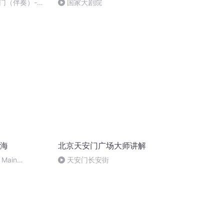
门（伴奏）-安
国家大剧院
北海
北京天安门广场大师讲解
 Main
天安门长安街