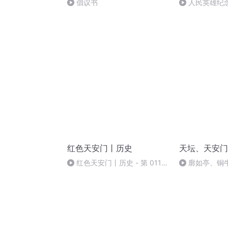
倡议书
人民英雄纪
红色天安门丨历史
天坛、天安门
红色天安门丨历史 - 第 0111
廓如亭、铜
集
文昌院、知春