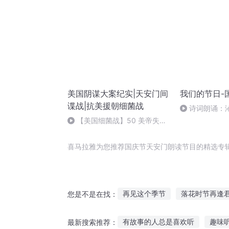
美国阴谋大案纪实|天安门间
我们的节日-
谍战|抗美援朝细菌战
诗词朗诵：
读者：张继军
【美国细菌战】50 美帝失败
遭受谴责
喜马拉雅为您推荐国庆节天安门朗读节目的精选专
再见这个季节
落花时节再逢
您是不是在找：
那一年落雪时节
十二个情人
有故事的人总是喜欢听
趣味
最新搜索推荐：