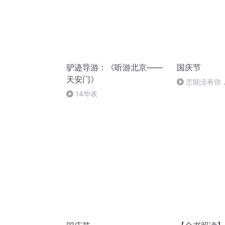
驴迹导游：《听游北京——
国庆节
天安门》
怎能没有你
14华表