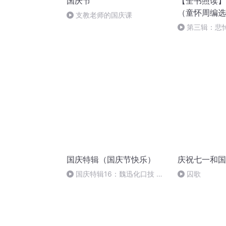
国庆节
【全书照读】
（童怀周编选
支教老师的国庆课
第三辑：悲
妖魔
国庆特辑（国庆节快乐）
庆祝七一和国
国庆特辑16：魏迅化口技 二
囚歌
胡 东方红+一般唱法和原生态