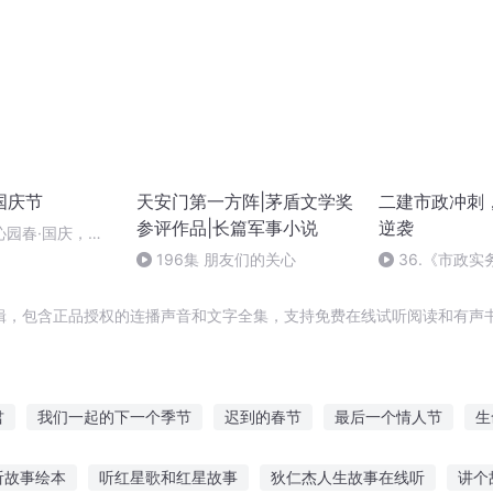
国庆节
天安门第一方阵|茅盾文学奖
二建市政冲刺
参评作品|长篇军事小说
逆袭
沁园春·国庆，朗
196集 朋友们的关心
36.《市政
36节课_202092
辑，包含正品授权的连播声音和文字全集，支持免费在线试听阅读和有声书
君
我们一起的下一个季节
迟到的春节
最后一个情人节
生
节
盛夏时节有你真好
从相亲节目开始的娱乐圈
那年那月那时
听故事绘本
听红星歌和红星故事
狄仁杰人生故事在线听
讲个