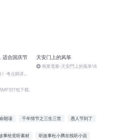
，适合国庆节
天安门上的风筝
商業電臺-天安門上的風箏18
实务》考点精讲第
6212025
MP3打包下载。
命朗读
千年情节之三生三世
愚人节到了
节
等爱季节
夜中章节
故事给党听素材
听故事杜小腾在线听小说