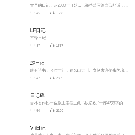
古早的日记，从2000年开始......那些曾写给自己的话，还记得多少？生于80年代末，不知道自己的成长经历是否具有某些代表性。主播另一个播客《情绪便利店》点我跳转
45
1688
LF日记
雷锋日记
37
1557
游日记
腹有诗书，吟啸而行，在名山大川、文物古迹传来的琅琅诵读声中，享受到“知识变现”的实惠，更感受到“读万卷书，行万里路”的畅快
47
2859
日记碑
吉林省作协一位副主席看过此书以后说:“一部43万字的大书，我一口气把它读完。若把这部书拍成电视连续刷，全国人民会哭声一片！”这是一部写冤狱生活的书；写无辜“囚徒”为求得自由而不断抗争的书；是作者以亲身经历研血为墨写就的一部人间悲剧。唐天明一...
50
2109
Vii日记