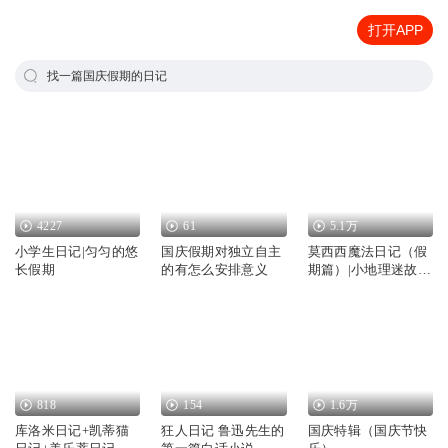
打开APP
找一篇国庆假期的日记
4227
61
5.1万
小学生日记|匀匀的悠
国庆假期对独立自主
莫西西魔法日记（假
长假期
的有怎么安排意义
期篇）|小地理迷故事
屋
818
154
1.6万
库洛米日记+凯蒂猫
狂人日记 鲁迅先生的
国庆特辑（国庆节快