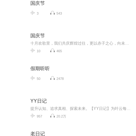
国庆节
3
543
国庆节
十月欢歌里，我们共庆辉煌过往，更以赤子之心，向未来书写滚烫的誓言——这盛世，值得我们以热爱相拥。
10
465
假期听听
50
2478
YY日记
提升认知、追求真相、探索未来。【YY日记】为叶云每天发表的日记内容，每天1小篇。最新认知都在最新篇章，随着认知不断被颠覆、人生也越来越美好，真正展现了一个穷得只剩追求的产品人的人生成长轨迹，希望对您有所启发。每天早上发表日记，每天晚上录音，上传更新。所有涉及的原创内容版权，全部均归叶云YY所有，即本人所有。想了解更多请查看：
957
20.2万
老日记