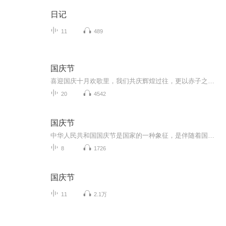
日记
11
489
国庆节
喜迎国庆十月欢歌里，我们共庆辉煌过往，更以赤子之心，向未来书写滚烫的誓言——这盛世，值得我们以热爱相拥。
20
4542
国庆节
中华人民共和国国庆节是国家的一种象征，是伴随着国家的出现而出现的。让我们用诗歌朗诵歌颂祖国的繁荣富强，国泰民安。
8
1726
国庆节
11
2.1万