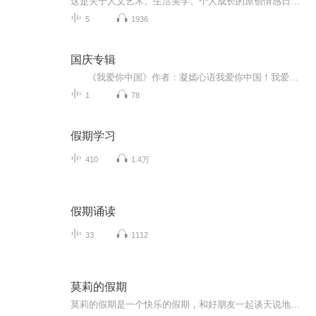
这是关于人文艺术、生活美学、个人成长的原创情感日记。希望我的每日自我更新，能滋养心灵，伴你前行，收获理想的生活与爱情。主播介绍：画家，资深设计总监，艺术顾问我如何介绍我自己，都不及你参与我的生命之旅。致每一位不可思议小姐与不可能先生
5
1936
国庆专辑
《我爱你中国》作者：凝嫣心语我爱你中国！我爱你春天蓬勃的秧苗；我爱你秋日金黄的硕果。我爱你中国！我爱你青松气质，我爱你红梅品格！我爱你家乡的甜蔗好像乳汁滋润着我的心窝。我爱你中国，我要把最美的歌儿献给你，我的母亲我的祖国。我爱你中国，我爱...
1
78
假期学习
410
1.4万
假期诵读
33
1112
莫莉的假期
莫莉的假期是一个快乐的假期，和好朋友一起谈天说地，一起进行一次华丽的冒险，一起去偶像的书店打工……可是，这个暑假与以前又有点不同，感觉大家一下子都长大了，有了这样那样的烦恼和秘密。妈妈的爱有时会觉得是种甜蜜的负担，与好朋友的相处彼此温暖又彼此伤害，心里藏着一个关于男孩子的秘密……看来，没有烦恼的成长，那是到不了的彼岸……