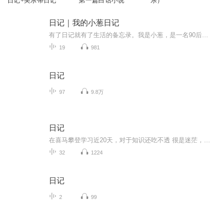
日记+美乐蒂日记
第一篇白话小说
乐）
日记｜我的小葱日记
有了日记就有了生活的备忘录。我是小葱，是一名90后宝妈，也是万千世界中普普通通的一名上班族，年初的时候给自己买了一本日记本，想要记录自己一年中的喜怒哀乐，却总因为这样的那样的原因而搁浅，或许，我可以通过另一种方式来记录……
19
981
日记
97
9.8万
日记
在喜马攀登学习近20天，对于知识还吃不透 很是迷茫，不比以前画画，该用什么笔了就顺手拿起来作画，这配音不熟练，效果很差，拿不出手！以前用笔记记一些三三两两的往事，现在，我要学会用声音去记录！希望自己能一天天有进步！多多鞭策我吧！不然我会偷懒...
32
1224
日记
2
99