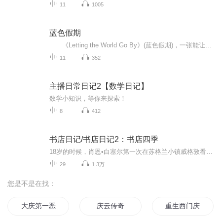
11
1005
蓝色假期
《Letting the World Go By》(蓝色假期)，一张能让你心境平和，怡情悦性的发烧美乐，由世界著名的发烧名厂Real Music录制，多位新纪元音乐名家：钢琴家Kevin Kern，Danny Wright，Berward Koch，吉他手Govi，竖琴家Hilary Stagg等，倾情演奏十一首醉人...
11
352
主播日常日记2【数学日记】
数学小知识，等你来探索！
8
412
书店日记/书店日记2：书店四季
18岁的时候，肖恩•白塞尔第一次在苏格兰小镇威格敦看到那家名叫“书店”（The Book Shop）的书店。他和朋友散步路过，看到堆满书籍的橱窗，对朋友说：“这家店到年底一定倒闭。”十三年后，2001年，肖恩买下了这家书店。起初，肖恩对于如何经营书店一无所...
29
1.3万
您是不是在找：
大庆第一恶
庆云传奇
重生西门庆