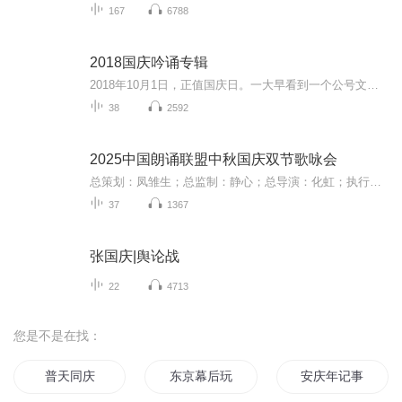
167
6788
2018国庆吟诵专辑
2018年10月1日，正值国庆日。一大早看到一个公号文章，正是文天祥的《己卯十月一日至燕越五日罹狴犴有感而赋》。当然，彼十一非当今的十一。不过数字的巧合还是让人感触，今天拿来读一读，体味一番历史英杰的民族情怀，恰也当时。 根据诗题来看，这组诗是写于十月一日至十月五日之间，是文天祥被俘之后所作，这些诗作不仅有凛凛正气，更也能看的到他百端交集的复杂情感。另一首于右任先生的《望大陆》，微信公号有称《望乡》，一句“山之上国之殇”荡气回肠，一并兴起拿来读了一读。仓促间多有瑕疵...
38
2592
2025中国朗诵联盟中秋国庆双节歌咏会
总策划：凤雏生；总监制：静心；总导演：化虹；执行总监：莺子；执行导演：橙夏；主持人：静心、化虹、橙夏
37
1367
张国庆|舆论战
22
4713
您是不是在找：
普天同庆
东京幕后玩家
安庆年记事