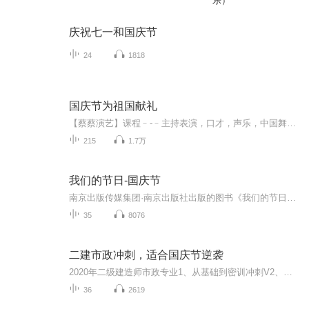
乐）
庆祝七一和国庆节
24
1818
国庆节为祖国献礼
【蔡蔡演艺】课程﹣-﹣主持表演，口才，声乐，中国舞，民族舞。独特的小舞台，专业的录音棚，每一位同学都能成为优秀的小明星。独特的教学模式，轻松上课，快乐学习！知名主持人，舞蹈家，高级教师任职授课！江南总校：河沟街42号三楼 18545856430江北分校...
215
1.7万
我们的节日-国庆节
南京出版传媒集团·南京出版社出版的图书《我们的节日》通过对中国节日文化和节日意义进行深度的挖掘，面向青少年群体构建独具特色的栏目内容，以此丰富春节、元宵节、清明节、端午节、七夕节、中秋节、重阳节等传统节日；六一节、教师节、国庆节等新兴节日的文化内涵和表现形式。促进青少年形成新的节日习俗，提升节日仪式感、认同感。音频作品由金陵朗读者联盟志愿者朗诵，南京音像出版社、金陵图书馆联合制作。
35
8076
二建市政冲刺，适合国庆节逆袭
2020年二级建造师市政专业1、从基础到密训冲刺V2、从精华课程到超压密押V3、0基础同步更新v4、持续更新到2020年考试V5、只要你跟着学让你一次稳拿证V6、渠道超压压题，超压三页纸等独家绝密压题!
36
2619