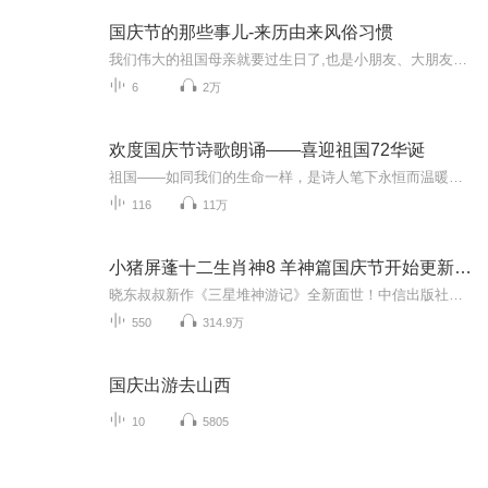
国庆节的那些事儿-来历由来风俗习惯
我们伟大的祖国母亲就要过生日了,也是小朋友、大朋友们最喜欢的“国庆小长假”或说“黄金周”还有说”国庆7天乐”的，说法真是不一而足。那么“国庆节”是怎么来的？自古以来国庆节怎么庆贺？新中国国庆节的来历，以及新中国国庆节的庆贺方式又有哪些呢？ ...
6
2万
欢度国庆节诗歌朗诵——喜迎祖国72华诞
祖国——如同我们的生命一样，是诗人笔下永恒而温暖的主题。在祖国72周年华诞来临之际，特创建这个诗歌朗诵专辑，诵读经典爱国篇章，和大家一起歌颂祖国，向国庆的献礼！祝愿伟大的祖国繁荣富强，祝愿大家国庆节快乐，度过平安快乐的黄金周假期！
116
11万
小猪屏蓬十二生肖神8 羊神篇国庆节开始更新啦！
晓东叔叔新作《三星堆神游记》全新面世！中信出版社出版！京东当当淘宝均有售！点蓝色字收听——《小猪屏蓬爆笑日记2024》《小猪屏蓬爆笑日记2》《小猪屏蓬爆笑日记1》让你笑得喘不上气！《我进故宫当富翁——小猪屏蓬故宫财商笔记》教你成为大富翁！《小...
550
314.9万
国庆出游去山西
10
5805