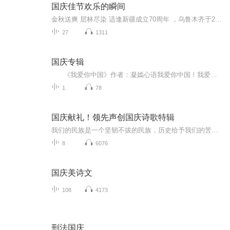
国庆佳节欢乐的瞬间
金秋送爽 层林尽染 适逢新疆成立70周年 ，乌鲁木齐于2025年9月23日迎来党中央和习大大带领的慰问团。新疆各族群众欢欣鼓舞，热烈欢迎。
27
1311
国庆专辑
《我爱你中国》作者：凝嫣心语我爱你中国！我爱你春天蓬勃的秧苗；我爱你秋日金黄的硕果。我爱你中国！我爱你青松气质，我爱你红梅品格！我爱你家乡的甜蔗好像乳汁滋润着我的心窝。我爱你中国，我要把最美的歌儿献给你，我的母亲我的祖国。我爱你中国，我爱...
1
78
国庆献礼！领先声创国庆诗歌特辑
我们的民族是一个坚韧不拔的民族，历史给予我们的苦难都变成了闪着金光的勋章！我们的国家是一个龙腾虎跃的国家，那条巨龙正以不可阻挡之势崛起于神奇的东方！------------------------------------------------值此祖国70周年华诞之际，领先声创以诗歌向祖国献礼！用我们的声音、用我们的热血、用我们的灵魂诵读经典爱国篇章，歌颂我们的祖国！永远繁荣富强！
8
6076
国庆美诗文
108
4173
刑法国庆