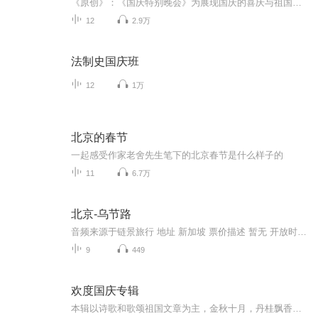
《原创》：《国庆特别晚会》为展现国庆的喜庆与祖国的深情我将以具体的场景切入从清晨升旗的庄严到街头巷尾的欢庆到历史与当下的交融，用优美的笔触传递对祖国的热爱与自豪！用诗歌和情感美文形式，歌颂祖国的繁荣富强，祝人民幸福安康！
12
2.9万
法制史国庆班
12
1万
北京的春节
一起感受作家老舍先生笔下的北京春节是什么样子的
11
6.7万
北京-乌节路
音频来源于链景旅行 地址 新加坡 票价描述 暂无 开放时间 全天开放 乘车信息 暂无
9
449
欢度国庆专辑
本辑以诗歌和歌颂祖国文章为主，金秋十月，丹桂飘香，在这个充满丰收喜悦的季节里，我们满怀激动和自豪，迎来了中华人民共和国76周年华诞。这不仅是一个庄重的纪念日，更是全体中华儿女共同欢庆的盛大的节日，承载着深厚的民族情感和历史意义.