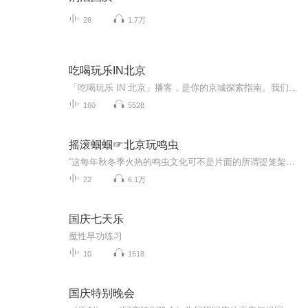
26
1.7万
吃喝玩乐IN北京
「吃喝玩乐 IN 北京」播客，是你的京城探索指南。我们网罗北京新鲜事，从商圈活动到胡同文化现象都不会错过。美食方面，既有网红店 ，也有小巷里的宝藏苍蝇馆子，为你带来真实探店体验。玩乐推荐涵盖朝阳公园恐龙王国、亮剑盟真人 cs 等多样场所。更有秀水...
160
5528
摇滚蝈蝈☞北京玩鸣虫
“这每年秋冬季火热的鸣虫文化可不是片面的所谓提笼架鸟,纨绔子弟专属那么简单,这里面文化历史知识多着呢”怎么着?聊聊吧
22
6.1万
国庆七天乐
魔性早功练习
10
1518
国庆特别晚会