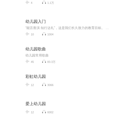
4
1.1万
幼儿园入门
“能言善演·知行达礼”，这是我们长久致力的教育目标。 我们努力把艺术教育和素质教育成功对接，我们用心把专业 教育和大众教育完美融合。 从1996年——创业之初，我们曾把口才教师拟作为“医生”、 “教练”和“导演”，并以此作为我们自己的工作方向和行业标准： 有那么多母语发音不准、口语表达不清的孩子需要“医生”； 有那么多天资聪慧的孩子如果经过专业“教练”的调教，就会举止 出众、仪态高雅；“孩子们都是天生的演员”，我们就是“导演”， 挖掘他们的天分，为孩子们在人生的舞台上有更多的精彩！ 就是我们现在做的，未来要做的，并且一直要做的事业！ 我们可能更了解孩子！我们可能找到了教育的真谛！我们知道 孩子需要什么，我们了解家长需要什么，我们也清楚能为社会奉献 什么！艺术是美好的，教育是高尚的，在我们这里你会看到孩子们 快乐地改变和提高。 如今，我们已经有了“全景纷呈教学法”、“习惯矫正教学法”、 “一气呵成教学法”；有了“艺素融合教育方略”；有了五大运作 体系；有了这套幼儿园专用系列教材；有了父母教育能力训练系列 教材；有了上至东北下至江南的上百家分校，将来我们还会有…… 为了孩子我们一直在努力！ 欢迎来亲自体验，并真诚相邀 —— 与我们同行！
10
1004
幼儿园歌曲
幼儿园常用歌曲
45
83.3万
彩虹幼儿园
12
3066
爱上幼儿园
12
6002