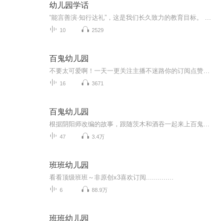
幼儿园学话
“能言善演·知行达礼”，这是我们长久致力的教育目标。 我们努力把艺术教育和素质教育成功对接，我们用心把专业 教育和大众教育完美融合。 从1996年——创业之初，我们曾把口才教师拟作为“医生”、 “教练”和“导演”，并以此作为我们自己的工作方向和行业标准： 有那么多母语发音不准、口语表达不清的孩子需要“医生”； 有那么多天资聪慧的孩子如果经过专业“教练”的调教，就会举止 出众、仪态高雅；“孩子们都是天生的演员”，我们就是“导演”， 挖掘他们的天分，为孩子们在人生的舞台上有更多的精彩！ 就是我们现在做的，未来要做的，并且一直要做的事业！ 我们可能更了解孩子！我们可能找到了教育的真谛！我们知道 孩子需要什么，我们了解家长需要什么，我们也清楚能为社会奉献 什么！艺术是美好的，教育是高尚的，在我们这里你会看到孩子们 快乐地改变和提高。 如今，我们已经有了“全景纷呈教学法”、“习惯矫正教学法”、 “一气呵成教学法”；有了“艺素融合教育方略”；有了五大运作 体系；有了这套幼儿园专用系列教材；有了父母教育能力训练系列 教材；有了上至东北下至江南的上百家分校，将来我们还会有…… 为了孩子我们一直在努力！ 欢迎来亲自体验，并真诚相邀 —— 与我们同行！
10
2529
百鬼幼儿园
不要太可爱啊！一天一更关注主播不迷路你的订阅点赞收藏评论是我创作的动力
16
3671
百鬼幼儿园
根据阴阳师改编的故事，跟随茨木和酒吞一起来上百鬼幼儿园吧！（目前已停更）
47
3.4万
班班幼儿园
看看顶级班班～非原创x3喜欢订阅..............
6
88.9万
班班幼儿园