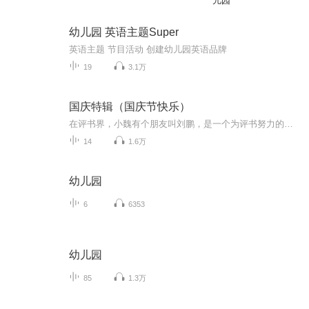
儿园
幼儿园 英语主题Super
英语主题 节目活动 创建幼儿园英语品牌
19
3.1万
国庆特辑（国庆节快乐）
在评书界，小魏有个朋友叫刘鹏，是一个为评书努力的小伙子。在2021年国庆期间，他想弄个特辑，便烦劳我给他录个爱国题材的评书小段儿。这种事情，不是特殊情况，小魏一般不会拒绝，也就给其录了一个《鲁迅踢鬼》，等他传完，我再传到我的专辑里。另外，小...
14
1.6万
幼儿园
6
6353
幼儿园
85
1.3万