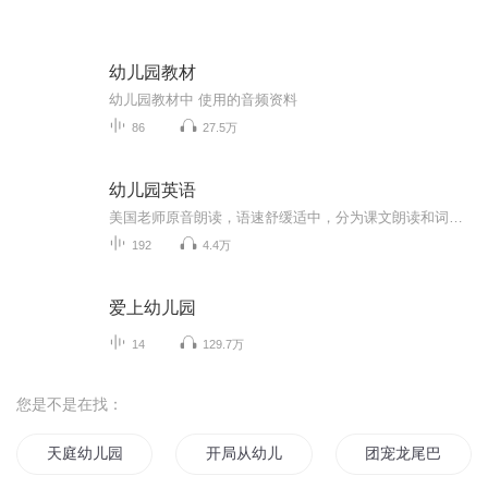
幼儿园教材
幼儿园教材中 使用的音频资料
86
27.5万
幼儿园英语
美国老师原音朗读，语速舒缓适中，分为课文朗读和词汇朗读与跟读。 这是我最喜欢的一套英语启蒙教材，按社会学、科学和语言艺术等设计课程单元，non-fiction和fiction合理搭配，既培养了孩子的学习兴趣，又帮助孩子构建知识库，特别适合3-12岁的英语启蒙者。 分PREK 和K两个系列，每个系列四册，共八册。 每一册分三章，每章含四个单元： Chapter 1: Social Studies-Histories and Geography Chapter 2: Science Chapter 3: Language-Mathematics-Visual Arts-Music
192
4.4万
爱上幼儿园
14
129.7万
您是不是在找：
天庭幼儿园
开局从幼儿园开始
团宠龙尾巴上幼儿