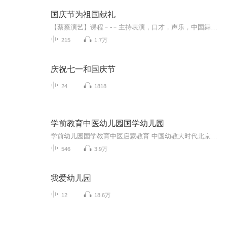
国庆节为祖国献礼
【蔡蔡演艺】课程﹣-﹣主持表演，口才，声乐，中国舞，民族舞。独特的小舞台，专业的录音棚，每一位同学都能成为优秀的小明星。独特的教学模式，轻松上课，快乐学习！知名主持人，舞蹈家，高级教师任职授课！江南总校：河沟街42号三楼 18545856430江北分校...
215
1.7万
庆祝七一和国庆节
24
1818
学前教育中医幼儿园国学幼儿园
学前幼儿园国学教育中医启蒙教育 中国幼教大时代北京果雪儿原创在线学前教育直播频道推出的每天三分钟播报时间，聚焦火热中华优秀传统文化国学幼教信息内容方面：1、聚焦学前教育、幼儿园教育、家庭教育、国学教育、中医启蒙绘本阅读。2、面向幼儿园园长、...
546
3.9万
我爱幼儿园
12
18.6万