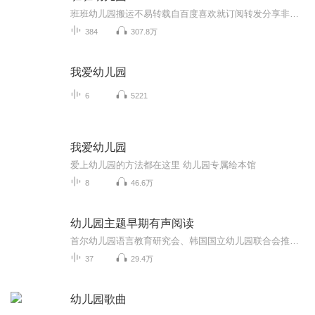
班班幼儿园搬运不易转载自百度喜欢就订阅转发分享非原创
384
307.8万
我爱幼儿园
6
5221
我爱幼儿园
爱上幼儿园的方法都在这里 幼儿园专属绘本馆
8
46.6万
幼儿园主题早期有声阅读
首尔幼儿园语言教育研究会、韩国国立幼儿园联合会推荐图书。在韩国国立幼儿园被当做阅读教材使用。是幼儿园教学中,设计的核心教育内容,是孩子在幼儿园期间可以体验和必须体验的内容. 亲亲宝贝·幼儿园主题绘本创作团队:由来自庆熙大学的西洋画研究生以及梨花女子大学、翰林圣心大学、中央大学、江南大学等韩国著名的幼儿教育专家、教授组成在在韩国国立幼儿园被当做阅读教材使用。亲亲宝贝·幼儿园主题绘本分为3个阶段。涵盖幼儿园小班、中班、大班三个年龄段。通过37个绘本故事，体现了幼儿园、季节、环境和生活、生活工具、动植物、季节、健康和安全等多个主题，在孩子个不同的情景主题中领悟处事的原则、做人的道理，感受四季的变化、自然地神秘与乐趣，知道生活常识,在各个领域得到和谐全面的发展，塑造良好的品格。 1、提高孩子的注意力与观察力 2、培养孩子更广阔的视野 3、 培养语言表达和创作能力 4、 提高孩子对美的感知能力 5、 促进亲子关系的和谐 6、 激发孩子的阅读兴趣
37
29.4万
幼儿园歌曲