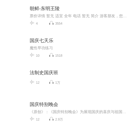
朝鲜-东明王陵
票价详情 暂无 适宜 全年 电话 暂无 简介 游客朋友，您好，欢迎您来到东明王陵。东明王陵位于平壤力浦区域的龙山里，是高句丽的建国始祖东明王朱蒙的陵墓。据说啊，东明王陵本来是位于“国内城”，也就是今天中国吉林省的集安市。在高朱梦建立了高句丽国之...
4
3554
国庆七天乐
魔性早功练习
10
1518
法制史国庆班
12
1万
国庆特别晚会
《原创》：《国庆特别晚会》为展现国庆的喜庆与祖国的深情我将以具体的场景切入从清晨升旗的庄严到街头巷尾的欢庆到历史与当下的交融，用优美的笔触传递对祖国的热爱与自豪！用诗歌和情感美文形式，歌颂祖国的繁荣富强，祝人民幸福安康！
12
2.9万