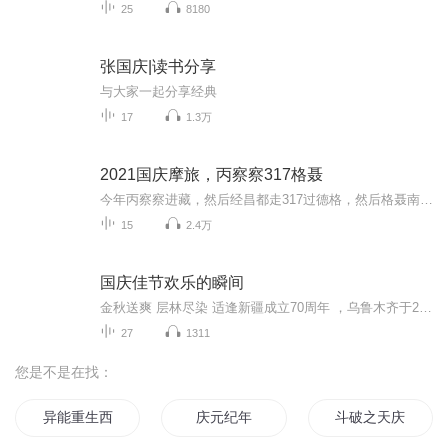
25
8180
张国庆|读书分享
与大家一起分享经典
17
1.3万
2021国庆摩旅，丙察察317格聂
今年丙察察进藏，然后经昌都走317过德格，然后格聂南线，最后沙溪古镇收尾。
15
2.4万
国庆佳节欢乐的瞬间
金秋送爽 层林尽染 适逢新疆成立70周年 ，乌鲁木齐于2025年9月23日迎来党中央和习大大带领的慰问团。新疆各族群众欢欣鼓舞，热烈欢迎。
27
1311
您是不是在找：
异能重生西门庆
庆元纪年
斗破之天庆焰火