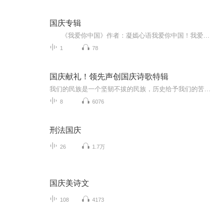
国庆专辑
《我爱你中国》作者：凝嫣心语我爱你中国！我爱你春天蓬勃的秧苗；我爱你秋日金黄的硕果。我爱你中国！我爱你青松气质，我爱你红梅品格！我爱你家乡的甜蔗好像乳汁滋润着我的心窝。我爱你中国，我要把最美的歌儿献给你，我的母亲我的祖国。我爱你中国，我爱...
1
78
国庆献礼！领先声创国庆诗歌特辑
我们的民族是一个坚韧不拔的民族，历史给予我们的苦难都变成了闪着金光的勋章！我们的国家是一个龙腾虎跃的国家，那条巨龙正以不可阻挡之势崛起于神奇的东方！------------------------------------------------值此祖国70周年华诞之际，领先声创以诗歌向祖国献礼！用我们的声音、用我们的热血、用我们的灵魂诵读经典爱国篇章，歌颂我们的祖国！永远繁荣富强！
8
6076
刑法国庆
26
1.7万
国庆美诗文
108
4173