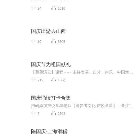
24
1818
国庆出游去山西
10
5805
国庆节为祖国献礼
【蔡蔡演艺】课程﹣-﹣主持表演，口才，声乐，中国舞，民族舞。独特的小舞台，专业的录音棚，每一位同学都能成为优秀的小明星。独特的教学模式，轻松上课，快乐学习！知名主持人，舞蹈家，高级教师任职授课！江南总校：河沟街42号三楼 18545856430江北分校...
215
1.7万
国庆诵读打卡合集
扫码添加声悦童星老师【造梦者文化-声悦童星】，备注“诵读打卡”报名，已添加好友的，直接发送“诵读打卡”报名，报名成功后进入社群。
7
2303
陈国庆-上海滑稽