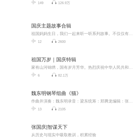
149
126.9万
国庆主题故事合辑
祖国妈妈生日，我们一起来听一听系列故事。不仅仅有《我的祖国》，还有红军故事，也有关于战争的故事，让大家体会到和平年代的不易。
12
2600
祖国万岁｜国庆特辑
家有山河锦绣，国有岁月芳华。热烈庆祝中华人民共和国成立73周年！
6
82.1万
魏东明钢琴组曲《猫》
作曲并演奏：魏东明录音：梁东统筹：郑腾龙编辑：张鹏祥魏东明钢琴组曲《猫》创作完成于2020年8月-2021年10月，共13首---作曲家用音乐描述了老母亲和小龙饲养的咪咪们有趣的生活情景，表达了作曲家对小动物的热爱与怀念---魏东明（1951--）中国著名钢琴家...
13
2105
张国庆|智谋天下
从历史与现实中吸取教训，积累经验