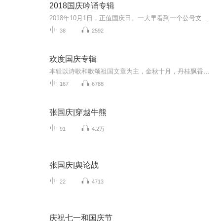
2018国庆吟诵专辑
2018年10月1日，正值国庆日。一大早看到一个公号文章，正是文天祥的《己卯十月一日至燕越五日罹狴犴有感而赋》。当然，彼十一非当今的十一。不过数字的巧合还是让人感触，今天拿来读一读，体味一番历史英杰的民族情怀，恰也当时。 根据诗题来看，这组诗是写于十月一日至十月五日之间，是文天祥被俘之后所作，这些诗作不仅有凛凛正气，更也能看的到他百端交集的复杂情感。另一首于右任先生的《望大陆》，微信公号有称《望乡》，一句“山之上国之殇”荡气回肠，一并兴起拿来读了一读。仓促间多有瑕疵...
38
2592
欢度国庆专辑
本辑以诗歌和歌颂祖国文章为主，金秋十月，丹桂飘香，在这个充满丰收喜悦的季节里，我们满怀激动和自豪，迎来了中华人民共和国76周年华诞。这不仅是一个庄重的纪念日，更是全体中华儿女共同欢庆的盛大的节日，承载着深厚的民族情感和历史意义.
167
6788
张国庆|穿越牛熊
91
4.2万
张国庆|舆论战
22
4713
庆祝七一和国庆节