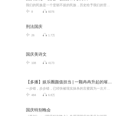
我们的民族是一个坚韧不拔的民族，历史给予我们的苦难都变成了闪着金光的勋章！我们的国家是一个龙腾虎跃的国家，那条巨龙正以不可阻挡之势崛起于神奇的东方！------------------------------------------------值此祖国70周年华诞之际，领先声创以诗歌向祖国献礼！用我们的声音、用我们的热血、用我们的灵魂诵读经典爱国篇章，歌颂我们的祖国！永远繁荣富强！
8
6076
刑法国庆
26
1.7万
国庆美诗文
108
4173
【多播】娱乐圈颜值担当 | 一颗冉冉升起的璀璨明星
一步错，步步错，已经快被现实抹杀的言蜜因为一次片场事故竟重生为另一个青葱少女。 凭借自身积累的高超演技，再加上如今让人惊艳的容貌，言蜜迅速在娱乐圈蹿红！ 娱记：言蜜是当今娱乐圈冉冉升起的明星！ 老前辈：言蜜是青年一代少有的实力派演员！ ...
484
6.8万
国庆特别晚会