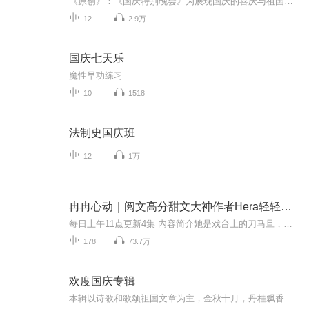
《原创》：《国庆特别晚会》为展现国庆的喜庆与祖国的深情我将以具体的场景切入从清晨升旗的庄严到街头巷尾的欢庆到历史与当下的交融，用优美的笔触传递对祖国的热爱与自豪！用诗歌和情感美文形式，歌颂祖国的繁荣富强，祝人民幸福安康！
12
2.9万
国庆七天乐
魔性早功练习
10
1518
法制史国庆班
12
1万
冉冉心动｜阅文高分甜文大神作者Hera轻轻｜治愈暖心甜宠｜九攻子演播
每日上午11点更新4集 内容简介她是戏台上的刀马旦，提刀骑马，保家卫国，纵情肆意。下了戏台，她却必须因为现实嫁给一个不爱的男人。佟冉原以为，她能演好巾帼英雄，也一定能演好上官珒的妻子可没想到，演着演着，一颗心便不受自己控制了……同居第一晚，...
178
73.7万
欢度国庆专辑
本辑以诗歌和歌颂祖国文章为主，金秋十月，丹桂飘香，在这个充满丰收喜悦的季节里，我们满怀激动和自豪，迎来了中华人民共和国76周年华诞。这不仅是一个庄重的纪念日，更是全体中华儿女共同欢庆的盛大的节日，承载着深厚的民族情感和历史意义.