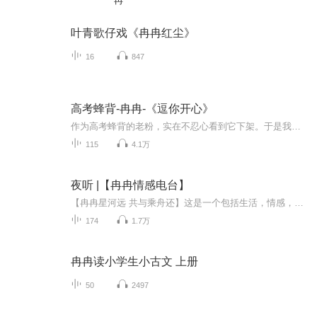
冉
叶青歌仔戏《冉冉红尘》
16
847
高考蜂背-冉冉-《逗你开心》
作为高考蜂背的老粉，实在不忍心看到它下架。于是我把曾经最喜欢的冉冉的《逗你开心》节目都上传到这里，供蜂友留念。
115
4.1万
夜听 |【冉冉情感电台】
【冉冉星河远 共与乘舟还】这是一个包括生活，情感，励志，女性，治愈系的电台。愿你在孤独和失意那一刻，和温暖的我撞个满怀，保持心脏振动，期待与你共鸣。漂亮皮囊，有趣的灵魂，原声录制，欢迎关注订阅，把温暖和感动送到您的耳边。人世间有一种相遇不...
174
1.7万
冉冉读小学生小古文 上册
50
2497