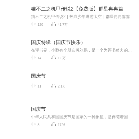
猫不二之机甲传说2【免费版】群星冉冉篇
猫不二之机甲传说2｜热血少年遨游太空｜群星冉冉篇篇｜第二季简介：茫茫太空，是怪兽肆意狂欢的天堂，也是机甲师抛洒热血的战场！什么是强者？是纵横无敌的至尊机甲，还是拥有威震八荒的意能？懵懂的少年给不出答案，他只知道走下去，坚定地走下去，不管是...
120
41.7万
国庆特辑（国庆节快乐）
在评书界，小魏有个朋友叫刘鹏，是一个为评书努力的小伙子。在2021年国庆期间，他想弄个特辑，便烦劳我给他录个爱国题材的评书小段儿。这种事情，不是特殊情况，小魏一般不会拒绝，也就给其录了一个《鲁迅踢鬼》，等他传完，我再传到我的专辑里。另外，小...
14
1.6万
国庆节
11
2.1万
国庆节
中华人民共和国国庆节是国家的一种象征，是伴随着国家的出现而出现的。让我们用诗歌朗诵歌颂祖国的繁荣富强，国泰民安。
8
1726