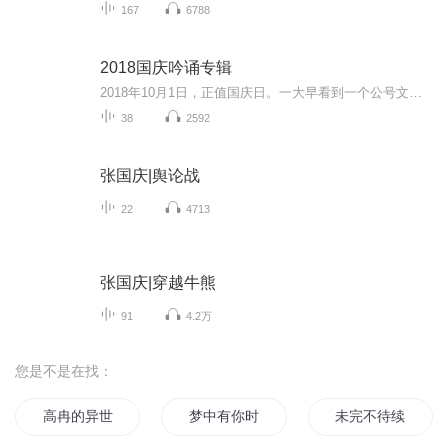
167
6788
2018国庆吟诵专辑
2018年10月1日，正值国庆日。一大早看到一个公号文章，正是文天祥的《己卯十月一日至燕越五日罹狴犴有感而赋》。当然，彼十一非当今的十一。不过数字的巧合还是让人感触，今天拿来读一读，体味一番历史英杰的民族情怀，恰也当时。 根据诗题来看，这组诗是写于十月一日至十月五日之间，是文天祥被俘之后所作，这些诗作不仅有凛凛正气，更也能看的到他百端交集的复杂情感。另一首于右任先生的《望大陆》，微信公号有称《望乡》，一句“山之上国之殇”荡气回肠，一并兴起拿来读了一读。仓促间多有瑕疵...
38
2592
张国庆|舆论战
22
4713
张国庆|穿越牛熊
91
4.2万
您是不是在找：
高冉的异世生活
梦中有你时光冉冉
未完不待续之白冉