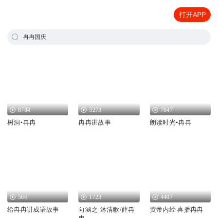
打开APP
冉冉国庆
8784
3273
7647
树洞•冉冉
冉冉讲故事
朗读时光•冉冉
586
1723
4407
给冉冉讲成语故事
向涵之-沐清歌/薛冉
黄帝内经 喜播冉冉