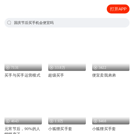
打开APP
国庆节后买手机会便宜吗
7131
33.8万
3422
买手与买手运营模式
超级买手
便宜卖我弟弟
4643
1.9万
8468
元宵节后，90%的人
小狐狸买手套
小狐狸买手套