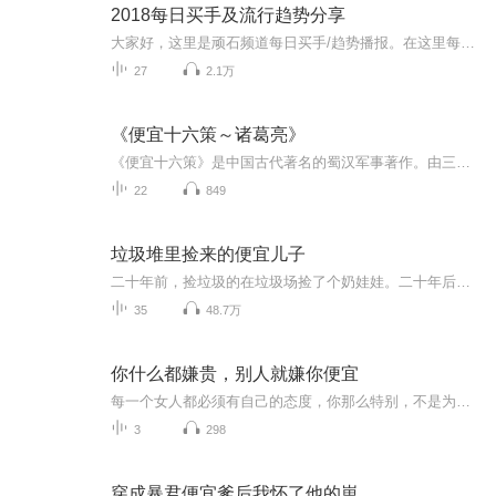
2018每日买手及流行趋势分享
大家好，这里是顽石频道每日买手/趋势播报。在这里每天3-5分钟趋势语音分享，内容涉及服装行业的时尚买手及国际时装周，行业大事件等。第一时间解读最新国际大牌趋势，如GUCCI ，CHANEL,DIOR,让你时刻掌握最新趋势，看懂流行趋势；了解职业买手相关知识。这个栏目准备365期，每天一期。免费开放，欢迎收听。（顽石频道致力于推广流行趋势，推动中国服装行业的时尚进程；培养职业买手，规范买手行业。）...
27
2.1万
《便宜十六策～诸葛亮》
《便宜十六策》是中国古代著名的蜀汉军事著作。由三国时期杰出的政治家和军事家诸葛亮所著的重要兵法。此书在《隋书·经籍志》中有收录，此后的许多兵法类书都收有此策《便宜十六策》，诸葛亮主要论述治国治军之道，全文分为十六个部分，分别论述治理国家...
22
849
垃圾堆里捡来的便宜儿子
二十年前，捡垃圾的在垃圾场捡了个奶娃娃。二十年后，奶娃娃变成霸道总裁，又把他爸从路边捡了回来。
35
48.7万
你什么都嫌贵，别人就嫌你便宜
每一个女人都必须有自己的态度，你那么特别，不是为了让别人嫌弃你便宜。
3
298
穿成暴君便宜爹后我怀了他的崽