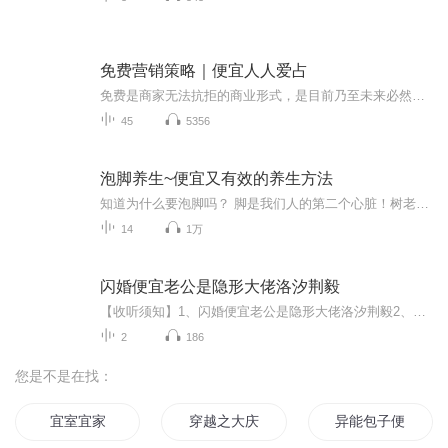
免费营销策略｜便宜人人爱占
免费是商家无法抗拒的商业形式，是目前乃至未来必然的发展趋向。假如你不把握这个趋向，不把握互联网，最终肯定会被社会淘汰！不论哪个行业，一定不能死守，过去胜利的缘由可能就是将来失败的原因。先来了解下巧克力实验：研究人员将两种巧克力进行出售，一种标价10元，一种标价1元，结果73%的人选择购买价值10元的巧克力，27%的人选价值1元的巧克力。接着，研究人员将10元的巧克力价格减少1元为9元，而将原来价值1元的巧克力降低为免费。同样都是降低1元，但是结果完全不同，其中有69...
45
5356
泡脚养生~便宜又有效的养生方法
知道为什么要泡脚吗？ 脚是我们人的第二个心脏！树老根先老，人老脚先衰！ 人的脚上有6大经络，66个穴位，72个反射区，7200个神经末梢。 泡脚是疏通微循环、疏通经络、调和气血，让血液流动从脚底到头部畅通，不让血液堵塞！一通百通，一堵百堵，排出寒湿...
14
1万
闪婚便宜老公是隐形大佬洛汐荆毅
【收听须知】1、闪婚便宜老公是隐形大佬洛汐荆毅2、由于音频节目更新的比较慢，如想快速阅读小说文字版的全部章节，请在微信中搜索公/众/号【黑葡萄文学】，关注后，并在公/众/号中回复：【474】，便可快速阅读小说文字版全集。（注意：需要在公/众/号中回...
2
186
您是不是在找：
宜室宜家
穿越之大庆帝国
异能包子便宜爹