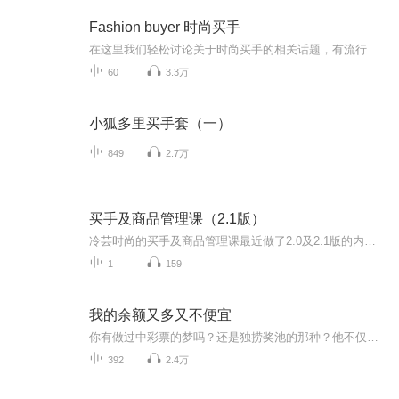
Fashion buyer 时尚买手
在这里我们轻松讨论关于时尚买手的相关话题，有流行趋势，品牌运营，服装搭配，买手相关知识，在轻松中学习，相互交流，欢迎新观点，新视角，共同进步。
60
3.3万
小狐多里买手套（一）
849
2.7万
买手及商品管理课（2.1版）
冷芸时尚的买手及商品管理课最近做了2.0及2.1版的内容升级。内容主要根据最近2年行业的变化，及行业变化为买手工作带来的新变化增添了新内容，及新案例。本音频仅为试听。完整课程内容请私信冷芸。买手的工作并不仅仅像许多人想象的那样，去世界各地看展，看看时装走秀，选选漂亮的衣服即可。买手的重点工作其实就是做好一家企业的商品企划、订货及运营工作，并且为销售目标、毛利目标及库存指标负责。本系列课程从零基础开始，内容包含初级及中级买手所必需掌握的技能与知识。 ...
1
159
我的余额又多又不便宜
你有做过中彩票的梦吗？还是独捞奖池的那种？他不仅做了，还切切实实的一夜暴富！！！月薪3千的男人欲在认识周年纪念日求婚。女友却提出分手另寻他人。原来分手日就是幸运日吗？命定的劫数和富贵接踵而至。
392
2.4万