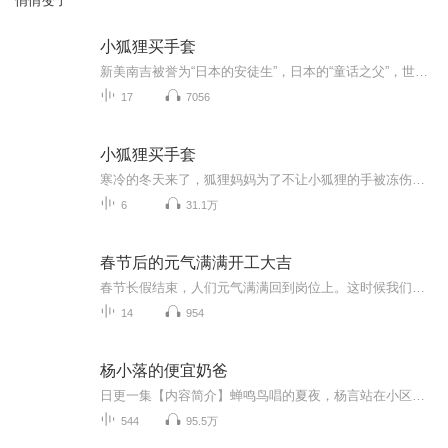
悄悄变了
小狐狸买手套
新美南吉被誉为“日本的安徒生”，日本的“童话之父”，世界儿童文学界的天才作家。《新美南吉童话集》精选日本童话作家新美南吉家喻户晓的童话故事，如《小狐狸买手套》《狐狸阿权》《花木村和盗贼们》《去年的树》等等。故事大部分以小动物作为主人公，...
17
7056
小狐狸买手套
寒冷的冬天来了，狐狸妈妈为了不让小狐狸的手被冻伤，决定去镇上帮他买一副手套。可是快到镇上时，狐狸妈妈却想起了差点被人抓走的可怕经历，不敢再往前走了，只好让小狐狸自己去镇上。狐狸妈妈把小狐狸的一只手变成人手的样子，并反复叮嘱他一定要伸这只...
6
31.1万
春节后的元气满满开工大吉
春节长假结束，人们元气满满回到岗位上。这时候我们可以做些什么，让自己从慵懒的假日节奏，进入紧张的岗位职责。这个小小的专辑与您分享元气满满的开工妙招。���❤
14
954
杨小落的便宜奶爸
日更一集【内容简介】蝉鸣鸟唱的夏夜，杨言站在小区门口，高高拎起一个大袋子，扬声笑喊：“落落，回家吃冰镇西瓜咯！”嗖！ 一只短腿的柯基迫不及待地从花丛里钻了出来，摇着小屁股，兴奋地跑向杨言。随后，一个小女孩坐在一只大乌龟的壳上，慢慢悠悠地从...
544
95.5万