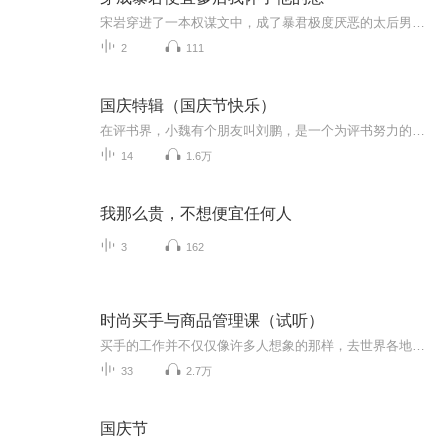
宋岩穿进了一本权谋文中，成了暴君极度厌恶的太后男宠之一，结局被千刀万剐剁碎了喂狗的那种。不幸的是他穿过来作死太后已经凉了，万幸的是他穿的这男宠才刚被送进宫，还没人认识他。宋岩果断跑路，不想半路被喝高了的暴君当成宫里的小太监截了茬，噼里啪啦吃了一回就上了瘾。QAQ自此宋岩便过上了紧张刺激的藏兄弟捂马甲逃跑之路。结果逃跑不成还被发现了秘密暴君从床上下来瞪着自家老娘的野男人还没恶心吐，野男人先恶心吐了。叫太医来检查一看，竟然有了！暴君一算日子活生生气傻了，脸色铁青的抓着宋岩问...
2
111
国庆特辑（国庆节快乐）
在评书界，小魏有个朋友叫刘鹏，是一个为评书努力的小伙子。在2021年国庆期间，他想弄个特辑，便烦劳我给他录个爱国题材的评书小段儿。这种事情，不是特殊情况，小魏一般不会拒绝，也就给其录了一个《鲁迅踢鬼》，等他传完，我再传到我的专辑里。另外，小...
14
1.6万
我那么贵，不想便宜任何人
3
162
时尚买手与商品管理课（试听）
买手的工作并不仅仅像许多人想象的那样，去世界各地看展，看看时装走秀，选选漂亮的衣服即可。买手的重点工作其实就是做好一家企业的商品企划、订货及运营工作，并且为销售目标、毛利目标及库存指标负责。本系列课程从零基础开始，内容包含初级及中级买手所必需掌握的技能与知识。 另外本人在上海的线下买手课程也已经开放。 若要了解详情，请私信。 买手（初级）套餐课程（8节课）买手（初级）课程包括以下模块。需要者可以购买本初级课程，共计费1999元。购买课程后，学员将被邀请入群...
33
2.7万
国庆节