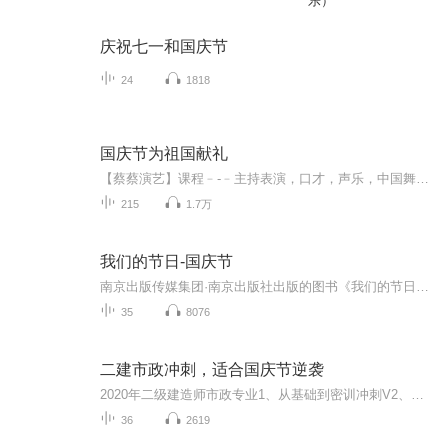
乐）
庆祝七一和国庆节
24
1818
国庆节为祖国献礼
【蔡蔡演艺】课程﹣-﹣主持表演，口才，声乐，中国舞，民族舞。独特的小舞台，专业的录音棚，每一位同学都能成为优秀的小明星。独特的教学模式，轻松上课，快乐学习！知名主持人，舞蹈家，高级教师任职授课！江南总校：河沟街42号三楼 18545856430江北分校...
215
1.7万
我们的节日-国庆节
南京出版传媒集团·南京出版社出版的图书《我们的节日》通过对中国节日文化和节日意义进行深度的挖掘，面向青少年群体构建独具特色的栏目内容，以此丰富春节、元宵节、清明节、端午节、七夕节、中秋节、重阳节等传统节日；六一节、教师节、国庆节等新兴节日的文化内涵和表现形式。促进青少年形成新的节日习俗，提升节日仪式感、认同感。音频作品由金陵朗读者联盟志愿者朗诵，南京音像出版社、金陵图书馆联合制作。
35
8076
二建市政冲刺，适合国庆节逆袭
2020年二级建造师市政专业1、从基础到密训冲刺V2、从精华课程到超压密押V3、0基础同步更新v4、持续更新到2020年考试V5、只要你跟着学让你一次稳拿证V6、渠道超压压题，超压三页纸等独家绝密压题!
36
2619