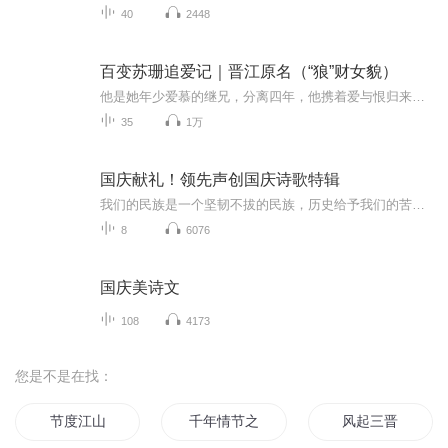
40
2448
百变苏珊追爱记｜晋江原名（“狼”财女貌）
他是她年少爱慕的继兄，分离四年，他携着爱与恨归来，席卷她的生活；他是她的未婚夫，如一个精明强势的猎人，步步为营，只为让她逃无可逃。他和他，以爱之名，将她镌刻入生命。谁，将成为她的归宿？言情新势力 福小清 倾心打造一部扣人心弦的都市职场追爱...
35
1万
国庆献礼！领先声创国庆诗歌特辑
我们的民族是一个坚韧不拔的民族，历史给予我们的苦难都变成了闪着金光的勋章！我们的国家是一个龙腾虎跃的国家，那条巨龙正以不可阻挡之势崛起于神奇的东方！------------------------------------------------值此祖国70周年华诞之际，领先声创以诗歌向祖国献礼！用我们的声音、用我们的热血、用我们的灵魂诵读经典爱国篇章，歌颂我们的祖国！永远繁荣富强！
8
6076
国庆美诗文
108
4173
您是不是在找：
节度江山
千年情节之三生三世
风起三晋