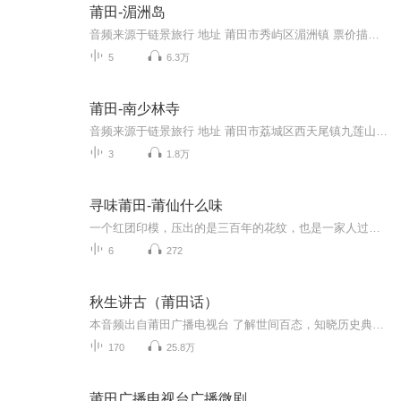
莆田-湄洲岛
音频来源于链景旅行 地址 莆田市秀屿区湄洲镇 票价描述 入岛门票65元；岛上主要景点：妈祖祖庙免费、妈祖文化园30元、鹅尾神石园20元、黄金沙滩免费、妈祖文化影视园80元。身高1.2米以下儿童、70周岁及以上老人（凭有效证件）免门票；身高1.2-1.4米儿童、6...
5
6.3万
莆田-南少林寺
音频来源于链景旅行 地址 莆田市荔城区西天尾镇九莲山林山村 票价描述 免费开放 开放时间 8:00-18:00 乘车信息 暂无
3
1.8万
寻味莆田-莆仙什么味
一个红团印模，压出的是三百年的花纹，也是一家人过年的仪式。一碗豆浆炒，搅动的是凌晨灶脚的烟火气，也是莆田人骨子里的“好吃不张扬”。这是一档关于莆仙民俗与美食的播客。我们从红团、卤面、焖豆腐，聊到闹元宵、做牙、端午午时水——食物里藏着手艺...
6
272
秋生讲古（莆田话）
本音频出自莆田广播电视台 了解世间百态，知晓历史典故，倾听传奇故事。
170
25.8万
莆田广播电视台广播微剧