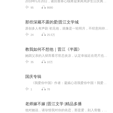
2018年5月20日，莆田善寒心钱将迎来两周岁生日庆典，感恩所有志愿者们在这两年里的辛苦付出。相信家人们的内心有太多的感恩，太多的温暖，太多的成长，太多的包容，太多的......那么，一起相约回家吧!善相传，缘相续，心相连，共筑仁爱之心，温暖世界。至诚邀请您参加善缘心陇两周岁生日庆典，让我们相聚在一起，互相畅谈，彼此倾听吧!
95
8680
那些深藏不露的爱|晋江文学城
原创多人有声剧 初见他，就像是一轮明月，不经意间仰望，就让她迷失在那皎洁的清辉里。初见她，不经意间的一瞥竟镌刻成了心里的永恒。【内容简介】一个是B大法学院清丽且孤僻的女孩，一个是B大医学部温暖且深情的男孩，本是B大最令人称羡的一对。顾儒峰和苏沫，他曾许诺她相濡以沫的一生，却因为十年前父亲一场命案背后的真相，瞬间让美好的一切全部崩塌，他以为的背叛和离开，让他从此寡言和封闭，却不知她压抑和隐忍背后的思念早已泛滥成灾。蝴蝶渡不过沧海，真爱抵不过宿命。虐恋情深背后却充斥着无法割舍和温...
24
25.5万
教我如何不想他｜晋江《半圆》
她因父亲的入狱而看尽世态炎凉，认定幸福近在咫尺也只是一场光影浮华。他因意外的车祸而葬送完美人生，却并未沉沦在痛苦的深渊整日自怨自艾。两人的相遇本是一场偶然，她无意中走进他的生活，逐渐看到了最真实的他，...
35
10万
国庆专辑
《我爱你中国》作者：凝嫣心语我爱你中国！我爱你春天蓬勃的秧苗；我爱你秋日金黄的硕果。我爱你中国！我爱你青松气质，我爱你红梅品格！我爱你家乡的甜蔗好像乳汁滋润着我的心窝。我爱你中国，我要把最美的歌儿献给你，我的母亲我的祖国。我爱你中国，我爱...
1
78
老师嫁不嫁 |晋江文学 |精品多播
他对她说，请珍惜我对你的依恋，那是爱，刻入骨髓，无论青春沧桑。她对他说，当我垂垂老矣，步履艰难之时，请化作我的羽翼，带我飞翔。四年前，他努力，他争取，最终换来的不过是她和另外一个人结婚的消息。四年前，为了断绝他的爱，她逼婚于男友。四年后...