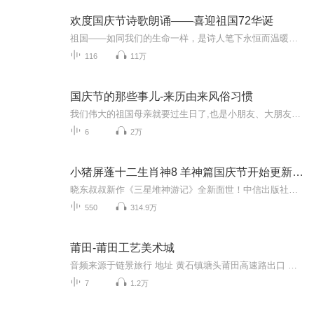
欢度国庆节诗歌朗诵——喜迎祖国72华诞
祖国——如同我们的生命一样，是诗人笔下永恒而温暖的主题。在祖国72周年华诞来临之际，特创建这个诗歌朗诵专辑，诵读经典爱国篇章，和大家一起歌颂祖国，向国庆的献礼！祝愿伟大的祖国繁荣富强，祝愿大家国庆节快乐，度过平安快乐的黄金周假期！
116
11万
国庆节的那些事儿-来历由来风俗习惯
我们伟大的祖国母亲就要过生日了,也是小朋友、大朋友们最喜欢的“国庆小长假”或说“黄金周”还有说”国庆7天乐”的，说法真是不一而足。那么“国庆节”是怎么来的？自古以来国庆节怎么庆贺？新中国国庆节的来历，以及新中国国庆节的庆贺方式又有哪些呢？ ...
6
2万
小猪屏蓬十二生肖神8 羊神篇国庆节开始更新啦！
晓东叔叔新作《三星堆神游记》全新面世！中信出版社出版！京东当当淘宝均有售！点蓝色字收听——《小猪屏蓬爆笑日记2024》《小猪屏蓬爆笑日记2》《小猪屏蓬爆笑日记1》让你笑得喘不上气！《我进故宫当富翁——小猪屏蓬故宫财商笔记》教你成为大富翁！《小...
550
314.9万
莆田-莆田工艺美术城
音频来源于链景旅行 地址 黄石镇塘头莆田高速路出口 票价描述 暂无 开放时间 全天开放 乘车信息 暂无
7
1.2万