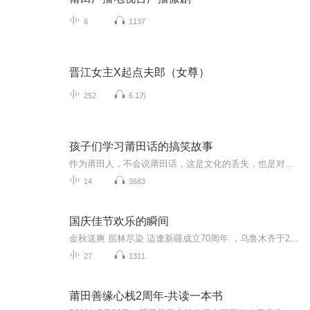
6
1137
晋江女主X起点夫郎（女尊）
252
6.1万
孩子们学习莆田话的搞笑故事
作为莆田人，不会说莆田话，这是文化的丢失，也是对祖先的不敬，行动起来啦
14
3683
国庆佳节欢乐的瞬间
金秋送爽 层林尽染 适逢新疆成立70周年 ，乌鲁木齐于2025年9月23日迎来党中央和习大大带领的慰问团。新疆各族群众欢欣鼓舞，热烈欢迎。
27
1311
莆田善缘心栈2周年-共读一本书