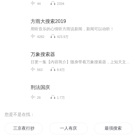
44
2334
方雨大搜索2019
用听音乐的心情听方雨说新闻，新闻可以动听！
4282
423.9万
万象搜索器
日更一集【内容简介】随身带着万象搜索器，上知天文，下知地理，万象在手，天下我有。叶浩凝神看向他脑海中的一幅镜像：山峰之巅，云雾缭绕，一位仙风道骨的灰袍老者负手而立，似要羽化登仙。人物：穆风云；种族：人族；境界：天人境大宗师；武学：宗师级...
563
8.8万
刑法国庆
26
1.7万
您是不是在找：
三京夜行抄
一人有庆
最强搜索