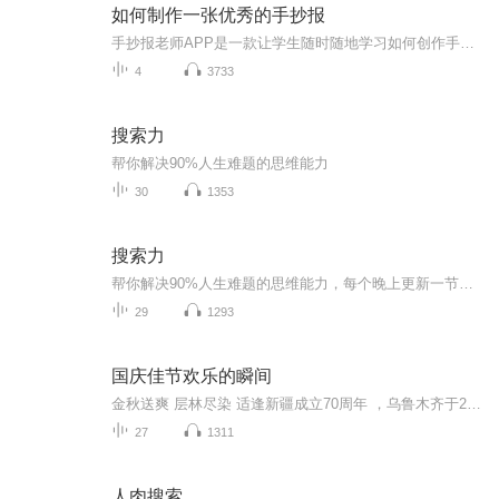
如何制作一张优秀的手抄报
手抄报老师APP是一款让学生随时随地学习如何创作手抄报的高级实用产品，学生不仅可以在视频中观看优质的课程讲解和手绘步骤，还可以欣赏到千余种优秀的手抄报作品。同时，在学习之余，还能DIY自由创作手抄报，寓教于乐。让你成为手抄报达人，教你轻松搞定手抄报！...
4
3733
搜索力
帮你解决90%人生难题的思维能力
30
1353
搜索力
帮你解决90%人生难题的思维能力，每个晚上更新一节，欢迎订阅，谢谢聆听
29
1293
国庆佳节欢乐的瞬间
金秋送爽 层林尽染 适逢新疆成立70周年 ，乌鲁木齐于2025年9月23日迎来党中央和习大大带领的慰问团。新疆各族群众欢欣鼓舞，热烈欢迎。
27
1311
人肉搜索