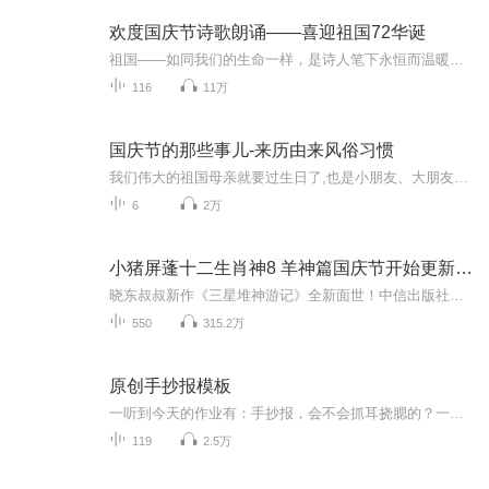
欢度国庆节诗歌朗诵——喜迎祖国72华诞
祖国——如同我们的生命一样，是诗人笔下永恒而温暖的主题。在祖国72周年华诞来临之际，特创建这个诗歌朗诵专辑，诵读经典爱国篇章，和大家一起歌颂祖国，向国庆的献礼！祝愿伟大的祖国繁荣富强，祝愿大家国庆节快乐，度过平安快乐的黄金周假期！
116
11万
国庆节的那些事儿-来历由来风俗习惯
我们伟大的祖国母亲就要过生日了,也是小朋友、大朋友们最喜欢的“国庆小长假”或说“黄金周”还有说”国庆7天乐”的，说法真是不一而足。那么“国庆节”是怎么来的？自古以来国庆节怎么庆贺？新中国国庆节的来历，以及新中国国庆节的庆贺方式又有哪些呢？ ...
6
2万
小猪屏蓬十二生肖神8 羊神篇国庆节开始更新啦！
晓东叔叔新作《三星堆神游记》全新面世！中信出版社出版！京东当当淘宝均有售！点蓝色字收听——《小猪屏蓬爆笑日记2024》《小猪屏蓬爆笑日记2》《小猪屏蓬爆笑日记1》让你笑得喘不上气！《我进故宫当富翁——小猪屏蓬故宫财商笔记》教你成为大富翁！《小...
550
315.2万
原创手抄报模板
一听到今天的作业有：手抄报，会不会抓耳挠腮的？一起来看看，总有您需要的模板在这里。
119
2.5万