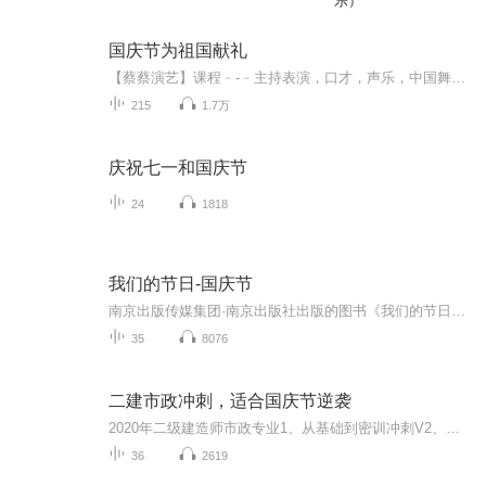
乐）
国庆节为祖国献礼
【蔡蔡演艺】课程﹣-﹣主持表演，口才，声乐，中国舞，民族舞。独特的小舞台，专业的录音棚，每一位同学都能成为优秀的小明星。独特的教学模式，轻松上课，快乐学习！知名主持人，舞蹈家，高级教师任职授课！江南总校：河沟街42号三楼 18545856430江北分校...
215
1.7万
庆祝七一和国庆节
24
1818
我们的节日-国庆节
南京出版传媒集团·南京出版社出版的图书《我们的节日》通过对中国节日文化和节日意义进行深度的挖掘，面向青少年群体构建独具特色的栏目内容，以此丰富春节、元宵节、清明节、端午节、七夕节、中秋节、重阳节等传统节日；六一节、教师节、国庆节等新兴节日的文化内涵和表现形式。促进青少年形成新的节日习俗，提升节日仪式感、认同感。音频作品由金陵朗读者联盟志愿者朗诵，南京音像出版社、金陵图书馆联合制作。
35
8076
二建市政冲刺，适合国庆节逆袭
2020年二级建造师市政专业1、从基础到密训冲刺V2、从精华课程到超压密押V3、0基础同步更新v4、持续更新到2020年考试V5、只要你跟着学让你一次稳拿证V6、渠道超压压题，超压三页纸等独家绝密压题!
36
2619