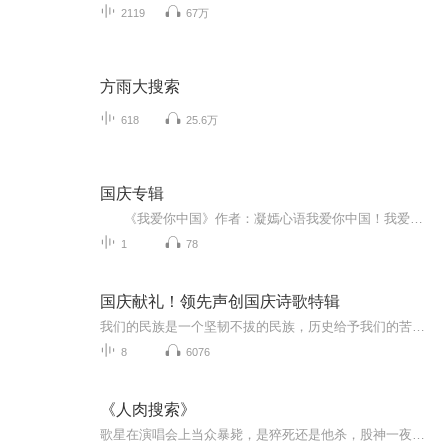
2119
67万
方雨大搜索
618
25.6万
国庆专辑
《我爱你中国》作者：凝嫣心语我爱你中国！我爱你春天蓬勃的秧苗；我爱你秋日金黄的硕果。我爱你中国！我爱你青松气质，我爱你红梅品格！我爱你家乡的甜蔗好像乳汁滋润着我的心窝。我爱你中国，我要把最美的歌儿献给你，我的母亲我的祖国。我爱你中国，我爱...
1
78
国庆献礼！领先声创国庆诗歌特辑
我们的民族是一个坚韧不拔的民族，历史给予我们的苦难都变成了闪着金光的勋章！我们的国家是一个龙腾虎跃的国家，那条巨龙正以不可阻挡之势崛起于神奇的东方！------------------------------------------------值此祖国70周年华诞之际，领先声创以诗歌向祖国献礼！用我们的声音、用我们的热血、用我们的灵魂诵读经典爱国篇章，歌颂我们的祖国！永远繁荣富强！
8
6076
《人肉搜索》
歌星在演唱会上当众暴毙，是猝死还是他杀，股神一夜赚得数千万，却突然心脏病暴死，是凑巧还是必然，电视台副台长车祸身亡，车祸现场为什么发现神秘的铁条，门户网站首席执行官被杀，尸体为什么“置顶”在天花板上，动漫公司的经理、杂志社的美编也都相继...