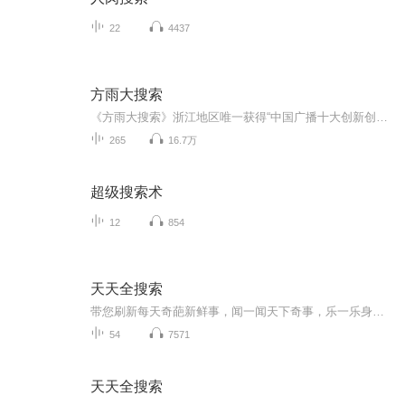
22
4437
方雨大搜索
《方雨大搜索》浙江地区唯一获得“中国广播十大创新创优栏目”殊荣！方雨为你提供新闻早餐和今日热点，营养丰富，搭配考究；她倡导用听音乐的心情听新闻，新锐评说佐以曼妙的音乐；她传递每天第一份正能量，新锐而不尖刻，幽默而不媚俗。
265
16.7万
超级搜索术
12
854
天天全搜索
带您刷新每天奇葩新鲜事，闻一闻天下奇事，乐一乐身边趣事，眀一明人生要事。
54
7571
天天全搜索