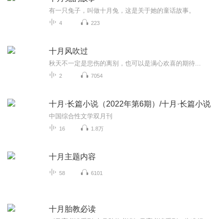
有一只兔子，叫做十月兔，这是关于她的童话故事。
4
223
十月风吹过
秋天不一定是悲伤的离别，也可以是满心欢喜的期待...
2
7054
十月·长篇小说（2022年第6期）/十月·长篇小说
中国综合性文学双月刊
16
1.8万
十月主题内容
58
6101
十月胎教必读