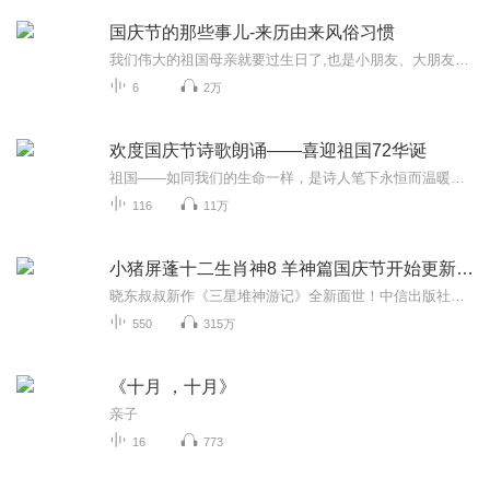
国庆节的那些事儿-来历由来风俗习惯
我们伟大的祖国母亲就要过生日了,也是小朋友、大朋友们最喜欢的“国庆小长假”或说“黄金周”还有说”国庆7天乐”的，说法真是不一而足。那么“国庆节”是怎么来的？自古以来国庆节怎么庆贺？新中国国庆节的来历，以及新中国国庆节的庆贺方式又有哪些呢？ ...
6
2万
欢度国庆节诗歌朗诵——喜迎祖国72华诞
祖国——如同我们的生命一样，是诗人笔下永恒而温暖的主题。在祖国72周年华诞来临之际，特创建这个诗歌朗诵专辑，诵读经典爱国篇章，和大家一起歌颂祖国，向国庆的献礼！祝愿伟大的祖国繁荣富强，祝愿大家国庆节快乐，度过平安快乐的黄金周假期！
116
11万
小猪屏蓬十二生肖神8 羊神篇国庆节开始更新啦！
晓东叔叔新作《三星堆神游记》全新面世！中信出版社出版！京东当当淘宝均有售！点蓝色字收听——《小猪屏蓬爆笑日记2024》《小猪屏蓬爆笑日记2》《小猪屏蓬爆笑日记1》让你笑得喘不上气！《我进故宫当富翁——小猪屏蓬故宫财商笔记》教你成为大富翁！《小...
550
315万
《十月 ，十月》
亲子
16
773