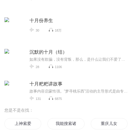
十月份养生
30
18万
沉默的十月（结）
如果没有欺骗，没有背叛，那么，是什么让我们不爱了？作者简介：J.C.龚达尔1959年生于哥本哈根，丹麦当今最重要的作家，在欧洲文坛享有盛名，被盛赞为“文学界的伯格曼”。作品曾多次入围“都柏林IMPAC”“梅迪西文学奖”“费米娜文学奖”等重要国际文学奖，并获得“大使文学奖”“金桂冠文学奖”等多项欧洲文学大奖。《沉默的十月》是其跨入英语书市的第一本小说，也让他跻身国际文坛名家之列。正如法国《世界报》书评所言：“龚达尔捕捉了生命的中心！”他的作品是细读人生不可或缺的指引。
28
1106
十月粑粑讲故事
故事内容启蒙性强。“梦寻桃乐西”活动的主导形式是由专业老师讲述寓言童话、启蒙文学等。此类故事包含深刻的寓意，在培养儿童阅读兴趣的同时，对孩子发展自己的人生观、价值观起到正面作用，对未来塑造孩子人格产生积极影响。能培养儿童良好的求知兴趣。“梦寻桃乐西”，提高孩子对故事进行深度认知，从而了解故事内容、理清故事脉络发展。让领会到故事的主旨精髓，便很容易被故事所深深吸引，进而提高了探索故事的积极性，培养了良好的求职兴趣。提升儿童的逻辑思维能力。“梦寻桃乐西”，改善孩子们对信息接收对故...
131
6875
您是不是在找：
上神索爱
我能搜索诸天
重庆儿女