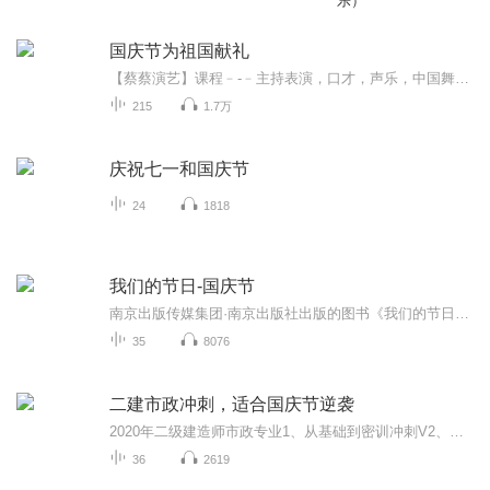
乐）
国庆节为祖国献礼
【蔡蔡演艺】课程﹣-﹣主持表演，口才，声乐，中国舞，民族舞。独特的小舞台，专业的录音棚，每一位同学都能成为优秀的小明星。独特的教学模式，轻松上课，快乐学习！知名主持人，舞蹈家，高级教师任职授课！江南总校：河沟街42号三楼 18545856430江北分校...
215
1.7万
庆祝七一和国庆节
24
1818
我们的节日-国庆节
南京出版传媒集团·南京出版社出版的图书《我们的节日》通过对中国节日文化和节日意义进行深度的挖掘，面向青少年群体构建独具特色的栏目内容，以此丰富春节、元宵节、清明节、端午节、七夕节、中秋节、重阳节等传统节日；六一节、教师节、国庆节等新兴节日的文化内涵和表现形式。促进青少年形成新的节日习俗，提升节日仪式感、认同感。音频作品由金陵朗读者联盟志愿者朗诵，南京音像出版社、金陵图书馆联合制作。
35
8076
二建市政冲刺，适合国庆节逆袭
2020年二级建造师市政专业1、从基础到密训冲刺V2、从精华课程到超压密押V3、0基础同步更新v4、持续更新到2020年考试V5、只要你跟着学让你一次稳拿证V6、渠道超压压题，超压三页纸等独家绝密压题!
36
2619