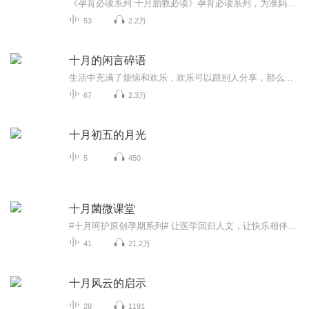
《孕育必读系列:十月胎教必读》孕育必读系列，为准妈妈提供全方位胎教指导，提前开发胎宝宝大脑，孕育出更聪明的宝贝。胎儿具有惊人的能力，为开发这一能力而施行胎儿教育，即为胎教。在女性怀孕期间采取调节孕期准妈妈的内外环境，促进胚胎发育，改善胎儿...
53
2.2万
十月的闲言碎语
生活中充满了烦恼和欢乐，欢乐可以跟别人分享，那么烦恼呢？对我这样内向寡言的人更喜欢把这种烦恼不快倾诉到这里，与其说是一个专辑不如说是一个树洞，有人说我传递负能量，天天听我念叨这些只会徒增烦恼，其实我设置这个专辑的目的就是想把生活工作中遇...
67
2.3万
十月初五的月光
5
450
十月菌微课堂
#十月呵护原创孕期系列# 让医学回归人文，让快乐相伴健康！十月菌用手绘原创视频讲解孕期常见的问题，临床医生和漫画师跨界完成，我们希望每个准妈妈轻松学习孕育经验，能够通过十月呵护了解更多常见临床问题。轻松解决孕期中的各种烦恼~
41
21.2万
十月风云的启示
28
1191