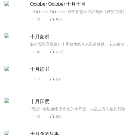
October October 十月十月
《October, October》获奖信息及内容简介【获奖荣誉】 英国作家Katya Balen的儿童文学作品《October, October》荣获2022年卡内基奖章（CILIP Carnegie Medal），并入选《卫报》年度童书榜单。该书以诗意语言和深刻情感刻画被誉为“自然与童年的赞歌”。【...
58
6146
十月菌说
魅力无限高颜值的十月菌为您带来风趣幽默、专业生动的孕育知识脱口秀，让妈妈们摆脱孕期的各种烦恼！
10
2.7万
十月读书
87
537
十月国度
“天空中有以他名字命名的小行星，火星上有向他作品致敬的火山口”当代奇幻大师布拉德伯里最富盛誉的怪谈经典* “四十年来，这部小说集引领无数读者从恐惧中找到乐趣”十九个故事，十九个脑洞，一个“全员凶手”的诡异暗黑国度* “那里的人是秋的子民，脑...
22
802
十月兔的故事