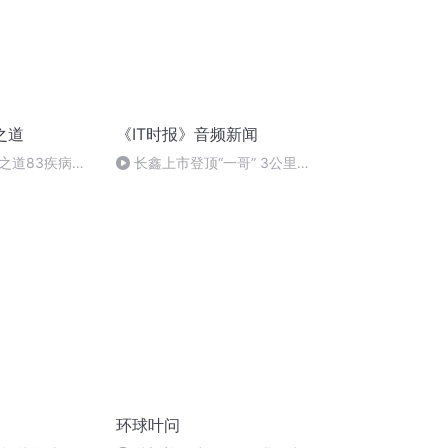
之道
《IT时报》音频新闻
之道83疾病的
长鑫上市登顶“一哥” 3公里内
房租直逼上海远郊
环球叶问