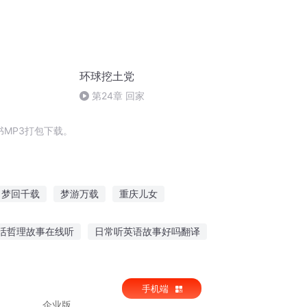
环球挖土党
第24章 回家
MP3打包下载。
梦回千载
梦游万载
重庆儿女
太子
穿越之大庆帝国
环球娱乐
活哲理故事在线听
日常听英语故事好吗翻译
老吴战神故事在线听
听故事连麦直播间
手机端
企业版