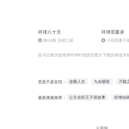
环球八十天
环球罪案录
第04集 目瞪口呆
小伙陪妻子
杀害,幕后主使
喜马拉雅为您推荐环球时报国庆图片下载的精选专
连载人生
九命载歌
万载
您是不是在找：
空灵九载
环球热恋
庆云
公主在听王子讲故事
倍增动
最新搜索推荐：
芒果宝宝故事在线听
听张学
未听故事葫芦娃
听小度里的
云剪辑