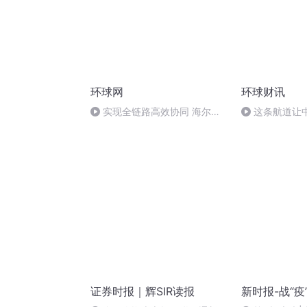
环球网
环球财讯
实现全链路高效协同 海尔空
这条航道让
调发布八大场景AI空气方案
一个选择
证券时报｜辉SIR读报
新时报-战“疫