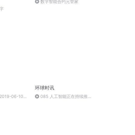
数字智能合约元管家
字
环球时讯
19-06-10#
085 人工智能正在持续推高
音：李诗琪 后
全球电子设备价格