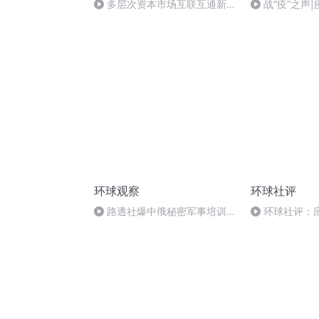
多层次资本市场互联互通新阶
战“疫”之声
段开启
20200309
环球观察
环球社评
路透社爆中俄秘密军事培训风
环球社评：
波，多方施压！真相到底是什
达国家需要放
么？