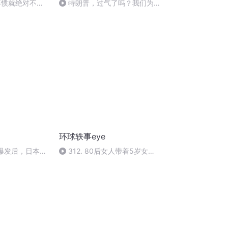
不惯就绝对不能
特朗普，过气了吗？我们为什
么对他越来越无感？
环球轶事eye
”爆发后，日本假
312. 80后女人带着5岁女儿
改嫁两次，三段婚姻，依旧没过
上想要的日子