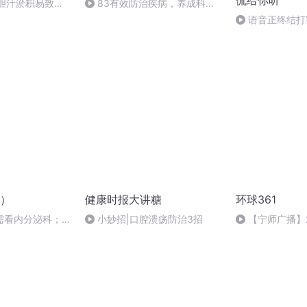
侃给你听
9胆汁淤积易致胆
83有效防治疾病，养成科学
有效就医习惯
语音正终结打
）
健康时报大讲糖
环球361
需看内分泌科；钙
小妙招|口腔溃疡防治3招
【宁师广播】20
环球361#-（播
期：周渝又）