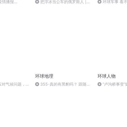
|疫情播报
把浮冰当公车的俄罗斯人 |
环球车事 看
0503 环球趣闻
惯着
环球地理
环球人物
应对气候问题，发
355-真的有黑豹吗？ 跟随电
“卢沟桥事变
大格局
影《黑豹》游非洲 博物馆的门道
谈判真增兵
塞