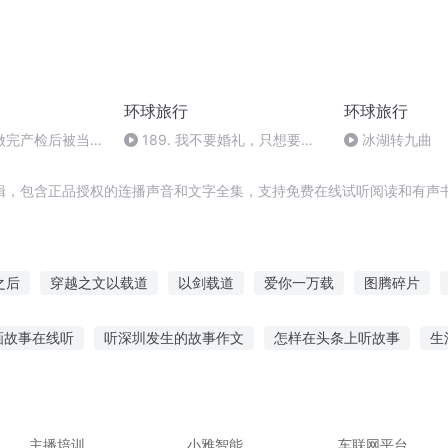
环球旅行
环球旅行
做完产检后被当街
189. 我不要婚礼，只想要一
冰湖转九曲
竟是他岳父
场婚姻。女神舒淇婚姻观
辑，包含正品授权的连播声音和文字全集，支持免费在线试听阅读和有声书
之后
穿越之文以载道
以剑载道
爱你一万载
图腾碎片
传奇
道灵万载
万载重生
一人有庆
千载世界
大庆皇
画故事在线听
听深圳发生的故事作文
怎样在头条上听故事
生
良的故事直播回放
鬼的故事睡前故事免费听
直播武侠故事在线听
故事
听英雄故事mp3
主播培训
小雅智能
车联网平台