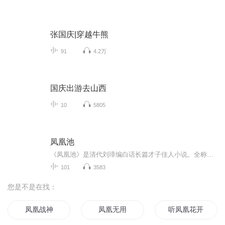
张国庆|穿越牛熊
91
4.2万
国庆出游去山西
10
5805
凤凰池
《凤凰池》是清代刘璋编白话长篇才子佳人小说。全称《凤凰池续四才子书》，一名《续四才子书》，又名《才子奇缘》，题"烟霞散人编"，成书于清康熙中后期。《凤凰池》写了云剑被朝官之子陷害，更名改姓避难远游，与文若霞相知并订下婚约。不久，文家又因权...
101
3583
您是不是在找：
凤凰战神
凤凰无用
听凤凰花开的声音