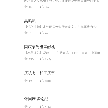
苏相国之女苏绾意外失忆，还未恢复便奉旨嫁给四王爷云禛，新婚没多久，云禛就把旧相识花魁文卿接入府中。因为苏相国与云禛政见不同，云禛刻意拉开与苏绾的距离，甚至纵容文卿在府中对苏绾欺侮，却始终无法对苏绾硬起心肠。日渐接触中，苏绾与云禛互相倾心...
87
85万
黑凤凰
【强烈推荐】讲述民国女警屡破奇案，与邪恶势力作斗争。【内容介绍】 她是一个漂亮泼辣的年轻女人，怀着对恩人的承诺做了女警，然而在这乱世中，在上海滩这群魔乱舞之地，她要面临的是最深的黑暗，最毒的邪恶，为了对抗它们而付出的代价远远超出了她的想象，痛苦与仇恨是摧毁她的毒，同时也是让她浴火重生的药。【主播/作者简介】作者：漆雕醒主播：大屁股老鼠哈哈笑...
78
24.1万
国庆节为祖国献礼
【蔡蔡演艺】课程﹣-﹣主持表演，口才，声乐，中国舞，民族舞。独特的小舞台，专业的录音棚，每一位同学都能成为优秀的小明星。独特的教学模式，轻松上课，快乐学习！知名主持人，舞蹈家，高级教师任职授课！江南总校：河沟街42号三楼 18545856430江北分校...
215
1.7万
庆祝七一和国庆节
24
1818
张国庆|舆论战
22
4713