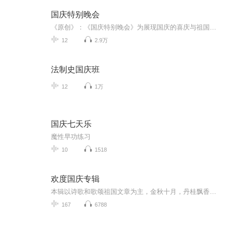
国庆特别晚会
《原创》：《国庆特别晚会》为展现国庆的喜庆与祖国的深情我将以具体的场景切入从清晨升旗的庄严到街头巷尾的欢庆到历史与当下的交融，用优美的笔触传递对祖国的热爱与自豪！用诗歌和情感美文形式，歌颂祖国的繁荣富强，祝人民幸福安康！
12
2.9万
法制史国庆班
12
1万
国庆七天乐
魔性早功练习
10
1518
欢度国庆专辑
本辑以诗歌和歌颂祖国文章为主，金秋十月，丹桂飘香，在这个充满丰收喜悦的季节里，我们满怀激动和自豪，迎来了中华人民共和国76周年华诞。这不仅是一个庄重的纪念日，更是全体中华儿女共同欢庆的盛大的节日，承载着深厚的民族情感和历史意义.
167
6788