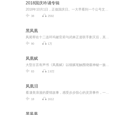
2018国庆吟诵专辑
2018年10月1日，正值国庆日。一大早看到一个公号文章，正是文天祥的《己卯十月一日至燕越五日罹狴犴有感而赋》。当然，彼十一非当今的十一。不过数字的巧合还是让人感触，今天拿来读一读，体味一番历史英杰的民族情怀，恰也当时。 根据诗题来看，这组诗是写于十月一日至十月五日之间，是文天祥被俘之后所作，这些诗作不仅有凛凛正气，更也能看的到他百端交集的复杂情感。另一首于右任先生的《望大陆》，微信公号有称《望乡》，一句“山之上国之殇”荡气回肠，一并兴起拿来读了一读。仓促间多有瑕疵...
38
2592
黑凤凰
凤尾帮在十二连环坞被官府与武林正道联手剿灭后，其残余势力在龙头帮主天南逸叟武维扬的带领下，潜入湖南省长沙府，意图营救被捕的青鸾堂香主天罡手闵智、并重建帮派。官府一方，以湘抚卫士“云龙三现”庄天佑为首，联合其师弟妙手金轮侯杰、钱塘快手崔平...
90
1万
凤凰赋
大型古言有声书《凤凰赋》以细腻笔触围绕最神秘一族——镜族传人与倾国倾世之西诏王之间的辗转爱情展开，欢迎订阅收听。
83
2.8万
凤凰泪
看凄美浪漫的爱情故事，感受步步惊心的灵异事件，一定不能错过彭柳蓉的《凤凰泪》！！！他邂逅的神秘女天师竟然是爷爷的故友，而且容貌丝毫没有改变！埋葬在古墓里的僵尸苏醒，居然是百鬼之王！神秘的力量将三人的命运缠绕在一起，一切都追溯到千年之前…...
18
1612
黑凤凰