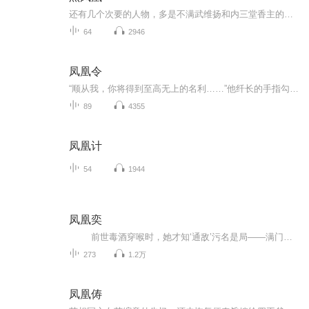
还有几个次要的人物，多是不满武维扬和内三堂香主的措施，可是他们退出十二连环坞，究竟是远走高飞，或是暗中想把十二连环坞弄个同归于尽，我们就不得而知，虽则当日剿办凤尾帮时，官家这边已显然是暗中有人卖了凤尾帮的底，可是这种事严密异常，直到今日...
64
2946
凤凰令
“顺从我，你将得到至高无上的名利……”他纤长的手指勾着她的下鄂，眸中散发着阴柔的光芒，用极致残忍的温柔将她教导成对付男人最好的棋子。她卑微的依附着，即便是羞辱，她也认定了，此生……他是她的王。哪怕王要她牺牲所有，包括这个早已肮脏的身子和...
89
4355
凤凰计
54
1944
凤凰奕
前世毒酒穿喉时，她才知‘通敌’污名是局——满门血溅，未婚夫的剑捅进她心口，三皇子的笑藏在人群后。再睁眼，她缩在十岁偏院的破席上，窗外飘着萧景珩的暗卫令牌。命运偏移系统突然觉醒，读心术撞进脑海：‘三皇子今夜坠马’‘父亲明日升首...
273
1.2万
凤凰俦