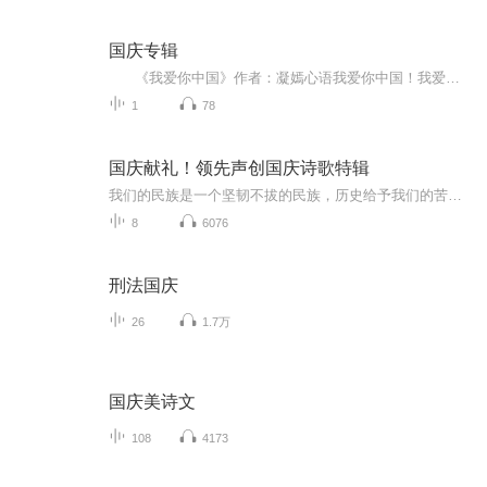
国庆专辑
《我爱你中国》作者：凝嫣心语我爱你中国！我爱你春天蓬勃的秧苗；我爱你秋日金黄的硕果。我爱你中国！我爱你青松气质，我爱你红梅品格！我爱你家乡的甜蔗好像乳汁滋润着我的心窝。我爱你中国，我要把最美的歌儿献给你，我的母亲我的祖国。我爱你中国，我爱...
1
78
国庆献礼！领先声创国庆诗歌特辑
我们的民族是一个坚韧不拔的民族，历史给予我们的苦难都变成了闪着金光的勋章！我们的国家是一个龙腾虎跃的国家，那条巨龙正以不可阻挡之势崛起于神奇的东方！------------------------------------------------值此祖国70周年华诞之际，领先声创以诗歌向祖国献礼！用我们的声音、用我们的热血、用我们的灵魂诵读经典爱国篇章，歌颂我们的祖国！永远繁荣富强！
8
6076
刑法国庆
26
1.7万
国庆美诗文
108
4173