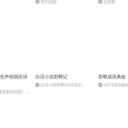
世纪游园
弘济桥
先声创国庆诗
白话小说邯郸记
邯郸成语典故
白话小说邯郸记45后记
0473成语
（完）
我亲爱的祖国》温