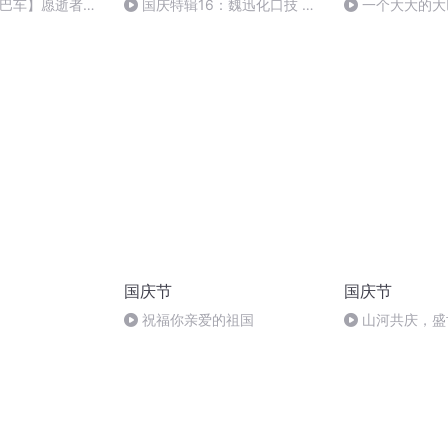
大巴车】愿逝者安
国庆特辑16：魏迅化口技 二
一个大大的大
胡 东方红+一般唱法和原生态
国庆节
国庆节
祝福你亲爱的祖国
山河共庆，盛