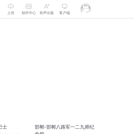
上传
创作中心
有声出版
客户端
巴士
邯郸-邯郸八路军一二九师纪