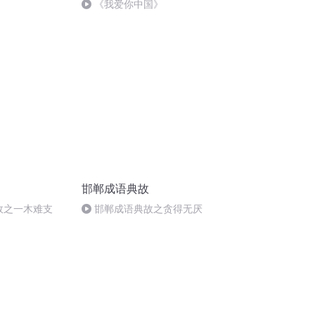
《我爱你中国》
邯郸成语典故
典故之一木难支
邯郸成语典故之贪得无厌