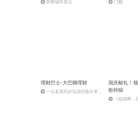
邯郸城市原点
门阙
理财巴士-大巴聊理财
国庆献礼！领
歌特辑
一位老基民的实战经验分享
20150619
《祖国啊，
婉