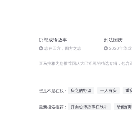
邯郸成语故事
刑法国庆
志在四方，四方之志
2020年华
刑法陈 (26)
喜马拉雅为您推荐国庆大巴邯郸的精选专辑，包含
庆之的野望
一人有庆
重
您是不是在找：
庆余年之我叫王启年
异能重
拌面恐怖故事在线听
给他们
最新搜索推荐：
大庆第一恶
嘉庆皇帝
大
螃蟹少儿故事免费听
听林秋