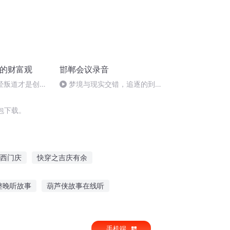
巴的财富观
邯郸会议录音
7离经叛道才是创意
梦境与现实交错，追逐的到底
是什么？
包下载。
西门庆
快穿之吉庆有余
穿越之大庆帝国
庆元纪年
整晚听故事
葫芦侠故事在线听
机上听精彩故事作文
小羊爸爸故事在线听
手机端