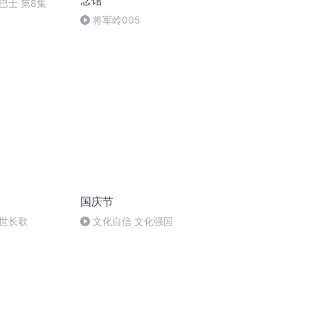
念馆
巴士 第8集
将军岭005
国庆节
世长歌
文化自信 文化强国