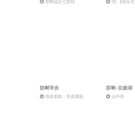
邯郸说之七贤祠
25 【快乐
息
邯郸学步
邯郸-京娘湖
得道多助，失道寡助
云中寺