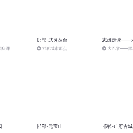
邯郸-武灵丛台
志雄走读——
国庆课
邯郸城市原点
大巴黎——跟
雪中漫游21
园
邯郸-元宝山
邯郸-广府古城