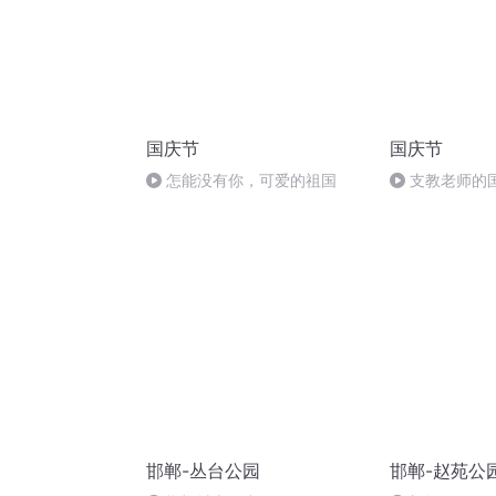
国庆节
国庆节
怎能没有你，可爱的祖国
支教老师的
邯郸-丛台公园
邯郸-赵苑公