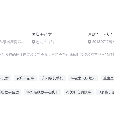
国庆美诗文
理财巴士-大
成法硕国庆提高班
想北平（6）
2018071
的基础
正品授权的连播声音和文字全集，支持免费在线试听阅读和有声书MP3打
庆儿女
安庆年记事
庆阳成长手札
斗破之天庆焰火
重生之
生西门庆
邯郸大道
庆云传奇
庆余年之长歌行
重生西门庆
听啥故事合适
科幻催眠故事在线听
有关听心的故事
8岁孩子
庆皇太子
大官人西门庆
楠的故事
中午听的恐怖动画故事
奥特曼的故事故事在线听
手