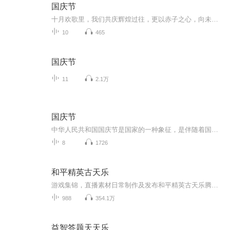
国庆节
十月欢歌里，我们共庆辉煌过往，更以赤子之心，向未来书写滚烫的誓言——这盛世，值得我们以热爱相拥。
10
465
国庆节
11
2.1万
国庆节
中华人民共和国国庆节是国家的一种象征，是伴随着国家的出现而出现的。让我们用诗歌朗诵歌颂祖国的繁荣富强，国泰民安。
8
1726
和平精英古天乐
游戏集锦，直播素材日常制作及发布和平精英古天乐腾讯签约主播八赛季六战神：ss9、ss12、ss13、ss14、ss16、ss17、ss18、ss19全网最高kd保持者
988
354.1万
益智答题天天乐