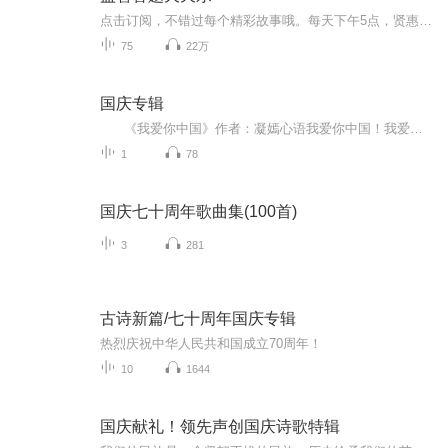
点击订阅，不错过每个精彩故事哦。每天下午5点，贤惠姐姐都在这里等你来答题。...
75
22万
国庆专辑
《我爱你中国》作者：凝嫣心语我爱你中国！我爱你春天蓬勃的秧苗；我爱你秋日金黄的硕果。我爱你中国！我爱你青松气质，我爱你红梅品格！我爱你家乡的甜蔗好像乳汁滋润着我的心窝。我爱你中国，我要把最美的歌儿献给你，我的母亲我的祖国。我爱你中国，我爱...
1
78
国庆七十周年歌曲集(100首)
3
281
古诗新篇/七十周年国庆专辑
热烈庆祝中华人民共和国成立70周年！
10
1644
国庆献礼！领先声创国庆诗歌特辑