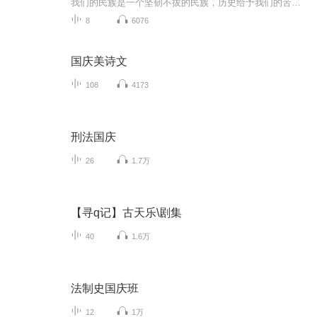
我们的民族是一个坚韧不拔的民族，历史给予我们的苦难都变成了闪着金光的勋章！我们的国家是一个龙腾虎跃的国家，那条巨龙正以不可阻挡之势崛起于神奇的东方！------------------------------------------------值此祖国70周年华诞之际，领先声创以诗歌向祖国献礼！用我们的声音、用我们的热血、用我们的灵魂诵读经典爱国篇章，歌颂我们的祖国！永远繁荣富强！
8
6076
国庆美诗文
108
4173
刑法国庆
26
1.7万
【寻q记】古天乐\剧集
40
1.6万
法制史国庆班
12
1万