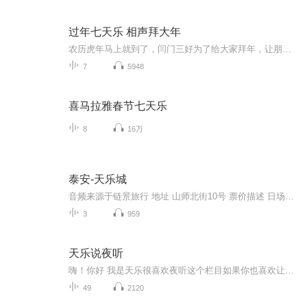
过年七天乐 相声拜大年
农历虎年马上就到了，闫门三好为了给大家拜年，让朋友们在七天假期都能有个好心情，精心准备了“过年七天乐，相声拜大年”相声专辑，从大年三十到虎年正月初六每天更新一集，这里的相声都是和“虎”有关，很有特色，有主持有点评，敬请期待。祝大家虎年行...
7
5948
喜马拉雅春节七天乐
8
16万
泰安-天乐城
音频来源于链景旅行 地址 山师北街10号 票价描述 日场票：成人108元/人 开放时间 早9：00 至 晚上20:00 乘车信息 暂无
3
959
天乐说夜听
嗨！你好 我是天乐很喜欢夜听这个栏目如果你也喜欢让一起走进夜听，如果碰巧你从未听过，那就让让我的声音伴你左右。每一段文字的背后都是一段心路历程，每一首歌曲唱出的都是我们的悲欢离合。而最能够治愈我们心灵的恰恰是那些触动灵魂的字节和音符。
49
2120