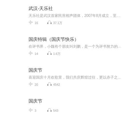
武汉-天乐社
天乐社是武汉首家民营相声团体，2007年8月成立，至今已9年有余，演出场次多达2400余场，在武汉有重大影响，且在观众群中有良好口碑。
16
37.1万
国庆特辑（国庆节快乐）
在评书界，小魏有个朋友叫刘鹏，是一个为评书努力的小伙子。在2021年国庆期间，他想弄个特辑，便烦劳我给他录个爱国题材的评书小段儿。这种事情，不是特殊情况，小魏一般不会拒绝，也就给其录了一个《鲁迅踢鬼》，等他传完，我再传到我的专辑里。另外，小...
14
1.6万
国庆节
喜迎国庆十月欢歌里，我们共庆辉煌过往，更以赤子之心，向未来书写滚烫的誓言——这盛世，值得我们以热爱相拥。
20
4542
国庆节
3
543