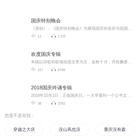
国庆特别晚会
《原创》：《国庆特别晚会》为展现国庆的喜庆与祖国的深情我将以具体的场景切入从清晨升旗的庄严到街头巷尾的欢庆到历史与当下的交融，用优美的笔触传递对祖国的热爱与自豪！用诗歌和情感美文形式，歌颂祖国的繁荣富强，祝人民幸福安康！
12
2.9万
欢度国庆专辑
本辑以诗歌和歌颂祖国文章为主，金秋十月，丹桂飘香，在这个充满丰收喜悦的季节里，我们满怀激动和自豪，迎来了中华人民共和国76周年华诞。这不仅是一个庄重的纪念日，更是全体中华儿女共同欢庆的盛大的节日，承载着深厚的民族情感和历史意义.
167
6788
2018国庆吟诵专辑
2018年10月1日，正值国庆日。一大早看到一个公号文章，正是文天祥的《己卯十月一日至燕越五日罹狴犴有感而赋》。当然，彼十一非当今的十一。不过数字的巧合还是让人感触，今天拿来读一读，体味一番历史英杰的民族情怀，恰也当时。 根据诗题来看，这组诗是写于十月一日至十月五日之间，是文天祥被俘之后所作，这些诗作不仅有凛凛正气，更也能看的到他百端交集的复杂情感。另一首于右任先生的《望大陆》，微信公号有称《望乡》，一句“山之上国之殇”荡气回肠，一并兴起拿来读了一读。仓促间多有瑕疵...
38
2592
您是不是在找：
穿越之大庆帝国
没山风也没你
重庆没有森林