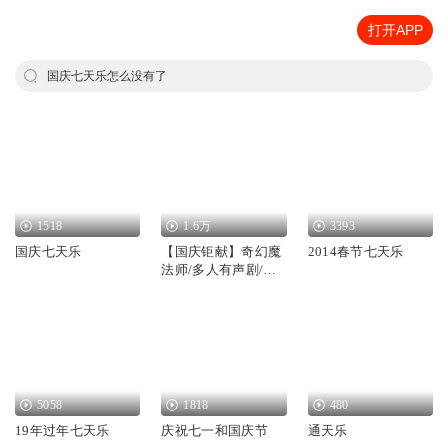
打开APP
国庆七天乐怎么没有了
1518
1.6万
3393
国庆七天乐
【国庆钜献】奇幻魔
2014春节七天乐
法师/多人有声剧/国
庆爆更七天乐
5058
1818
480
19年过年七天乐
庆祝七一和国庆节
通天乐