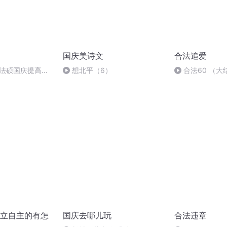
国庆美诗文
合法追爱
成法硕国庆提高班
想北平（6）
合法60 （大
立自主的有怎
国庆去哪儿玩
合法违章