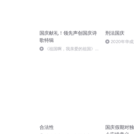
国庆献礼！领先声创国庆诗
刑法国庆
歌特辑
2020年华
刑法陈 (26)
《祖国啊，我亲爱的祖国》温
婉
合法性
国庆假期对独