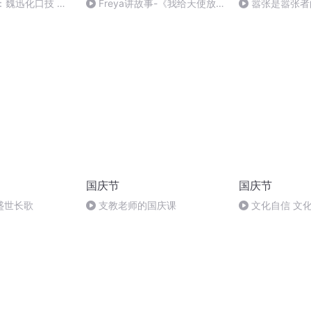
：魏迅化口技 二
Freya讲故事-《我给天使放
嚣张是嚣张者
般唱法和原生态
个假》-尾声
国庆节
国庆节
盛世长歌
支教老师的国庆课
文化自信 文