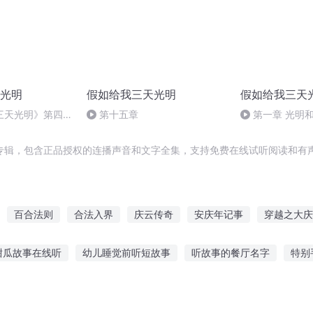
光明
假如给我三天光明
假如给我三天
三天光明》第四部
第十五章
第一章 光明
记 （33-35）
专辑，包含正品授权的连播声音和文字全集，支持免费在线试听阅读和有声
百合法则
合法入界
庆云传奇
安庆年记事
穿越之大庆
日常系的魔法假日
一人有庆
异能重生西门庆
重生之西门庆
甜瓜故事在线听
幼儿睡觉前听短故事
听故事的餐厅名字
特别
年之长歌行
只听故事
滚屏恐怖故事在线听
梦见听故事被吓到
听故事学汉