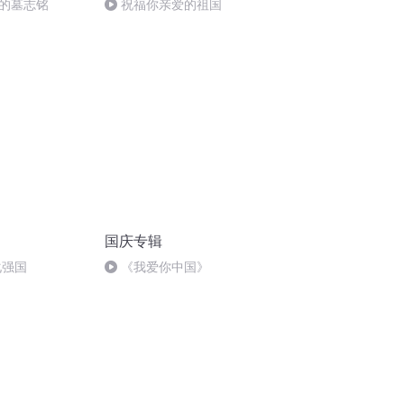
的墓志铭
祝福你亲爱的祖国
国庆专辑
化强国
《我爱你中国》