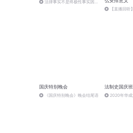
么安排意义
法律事实不是终极性事实因法
律或法律体系的存在始终要依赖
【直播回听
于其它的事实
自主生活的有
国庆特别晚会
法制史国庆班
《国庆特别晚会》晚会结尾语
2020年华
法制史马志冰 (1