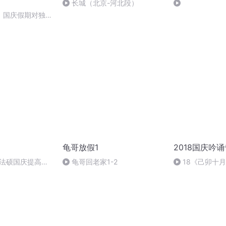
长城（北京-河北段）
】国庆假期对独立
怎样
龟哥放假1
2018国庆吟
成法硕国庆提高班
龟哥回老家1-2
18《己卯十
2)
日罹狴犴有感而
文天祥 自由吟诵