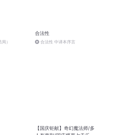
合法性
结局）
合法性 中译本序言
【国庆钜献】奇幻魔法师/多