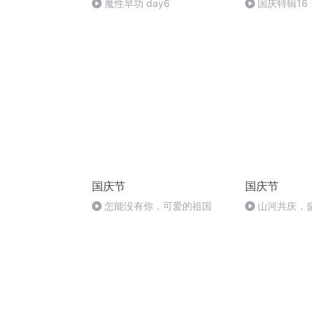
魔性早功 day6
国庆特辑16
胡 东方红+一
国庆节
国庆节
怎能没有你，可爱的祖国
山河共庆，