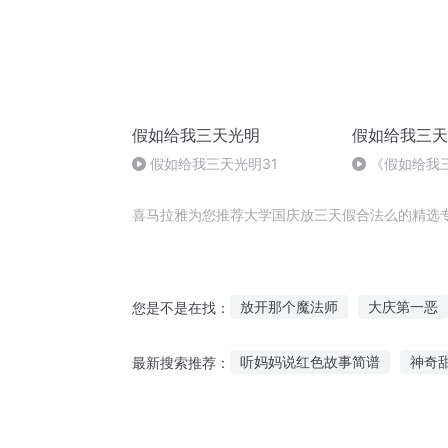
假如给我三天光明
假如给我三天
假如给我三天光明31
《假如给我
分 苏利文老师笔
完
喜马拉雅为您推荐大学国庆放三天假合法么的精选
放开那个魔法师
大庆第一恶
您是不是在找：
大庆皇太子
庆阳成长手札
听妈妈说红色故事简谱
神奇
最新搜索推荐：
普天同庆
假面法师
庆余
东北舞女故事在线听
不说话