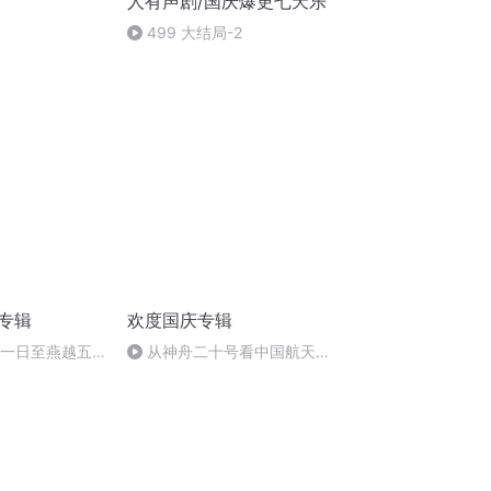
人有声剧/国庆爆更七天乐
499 大结局-2
诵专辑
欢度国庆专辑
月一日至燕越五
从神舟二十号看中国航天
赋》组律18首
的“隐形实力”