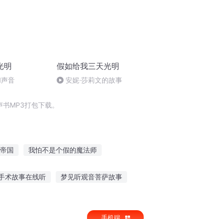
光明
假如给我三天光明
和声音
安妮·莎莉文的故事
书MP3打包下载。
帝国
我怕不是个假的魔法师
嘉庆皇帝
回复放假
重生西门庆
手术故事在线听
梦见听观音菩萨故事
语老师推荐
哑巴传说故事在线听
手机端