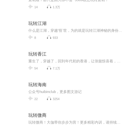
14
1.3万
玩转江湖
什么是江湖，穿越‘怪’世，为的就是玩转江湖神秘的身份，传说的人物。她，有几个她呢？到底该如何抓紧她的身影，出现于江湖却又于江湖消失 。显赫的身份被她摆手遗弃，皇宫任她戏耍玩弄，江湖被她玩转手心，‘’四大公子‘’皆于她熟实，这样的她最后的结果又是如何呢……敬请期待 作者：太阳系小c为您带来的《玩转江湖》
8
933
玩转香江
重生了，穿越了，回到年代初的香港，让张懿惊喜着，他没有想到曾经看过的，听过的，甚至瞄了一眼的，无论电影电视，还是小说报道等，在脑海之中是那么清晰无比，更让他惊喜的是他还能过目不忘！以前习文练武，自认是个人物！如今回到从前，还拥有外挂，若...
54
7.1万
玩转海南
公众号huibinclub，更多图文游记
22
3254
玩转微商
玩转微商！大伽带你步步为营！更多精彩内训，请持续关注我们！满满的干货分享，助力您的微营销事业！