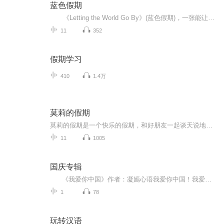
蓝色假期
《Letting the World Go By》(蓝色假期)，一张能让你心境平和，怡情悦性的发烧美乐，由世界著名的发烧名厂Real Music录制，多位新纪元音乐名家：钢琴家Kevin Kern，Danny Wright，Berward Koch，吉他手Govi，竖琴家Hilary Stagg等，倾情演奏十一首醉人...
11
352
假期学习
410
1.4万
莫莉的假期
莫莉的假期是一个快乐的假期，和好朋友一起谈天说地，一起进行一次华丽的冒险，一起去偶像的书店打工……可是，这个暑假与以前又有点不同，感觉大家一下子都长大了，有了这样那样的烦恼和秘密。妈妈的爱有时会觉得是种甜蜜的负担，与好朋友的相处彼此温暖又彼此伤害，心里藏着一个关于男孩子的秘密……看来，没有烦恼的成长，那是到不了的彼岸……
11
1005
国庆专辑
《我爱你中国》作者：凝嫣心语我爱你中国！我爱你春天蓬勃的秧苗；我爱你秋日金黄的硕果。我爱你中国！我爱你青松气质，我爱你红梅品格！我爱你家乡的甜蔗好像乳汁滋润着我的心窝。我爱你中国，我要把最美的歌儿献给你，我的母亲我的祖国。我爱你中国，我爱...
1
78
玩转汉语