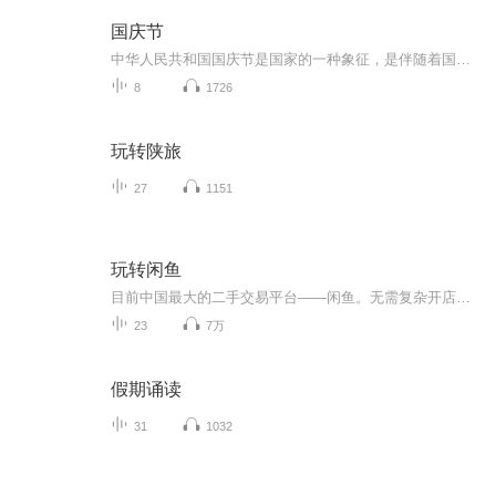
国庆节
中华人民共和国国庆节是国家的一种象征，是伴随着国家的出现而出现的。让我们用诗歌朗诵歌颂祖国的繁荣富强，国泰民安。
8
1726
玩转陕旅
27
1151
玩转闲鱼
目前中国最大的二手交易平台——闲鱼。无需复杂开店流程，直接就可以开店卖自己的二手物品。巨大流量汇聚在此，三亿人民的聚集地。无需我们去引流、推广，三亿人的大流量，完全免费使用。 闲鱼排名规则是什么 闲鱼排名规则和时间有关系，排名基础规则就是时间，原则上来说是后来者居上。但必须注意，如果发布大量一样的商品，会被集体降权。所以建议大家不要不停的上架一模一样的商品，如果被系统检测到，会被认为是恶意广告。可以等单个商品被拍下，然后继续上架。 闲鱼排名曝光怎样计算 1、用户点击数量“我想要” 2、标题完整度 3、商品描述是否充分 4、商品图片数量以及图片清晰度 5、商品价格和数量 怎样利用规则增加排名和曝光 给大家分享一个小技巧，因为排名技巧和时间有很大关系，我们可以先发布一个商品，过几个小时或者第二天再发布一个同样商品，再次发布的商品标题颠倒顺序，这样是绝对安全的，不会被批量降权。发布到第三个一样商品时，删掉之前发布的一个，最好是删除其中排名较差的那个，以此类推，这是目前稳定排名比较不错的办法。 其次标题是最为重要的，标题要写的好，关键词要多，被搜索到的范围就广。最好的办法就是优化自己的标题，交给大家一个小技巧，在闲鱼找到与自己发布的类似同款商品，复制其标题直接为我们所用，排名较好的商品其标题一般都不会差，可以拿来借鉴。 学习更多请扫描下方二维码
23
7万
假期诵读
31
1032