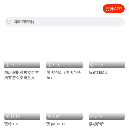
打开APP
国庆假期玩转
61
1.6万
2.7万
国庆假期对独立自主
国庆特辑（国庆节快
玩转TEMU
的有怎么安排意义
乐）
14.4万
1.1万
2478
玩转315
玩转EXCEL
假期听听