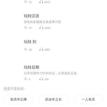
21
5973
玩转汉语
喜欢的多篇散文及故事片段
47
1693
玩转 刘
46
1887
玩转后期
分享后期学习中的作品，记录成长足迹。
6
235
您是不是在找：
安庆年记事
庆余年之长歌行
一人有庆