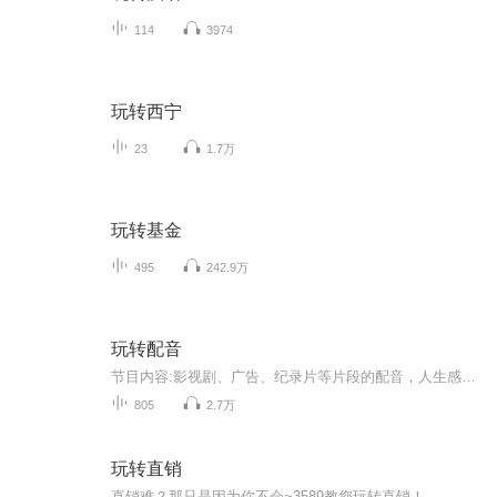
114
3974
玩转西宁
23
1.7万
玩转基金
495
242.9万
玩转配音
节目内容:影视剧、广告、纪录片等片段的配音，人生感悟，美文诵读。主播介绍:芳华绝影，男，喜欢有声书演播并辛勤耕耘。目前有三个专辑，其中已上架的VIP专辑《我成了僵尸王》。适合人群:各个年龄段你将收获:成长指数＋粉丝的爱
805
2.7万
玩转直销
直销难？那只是因为你不会~3589教您玩转直销！