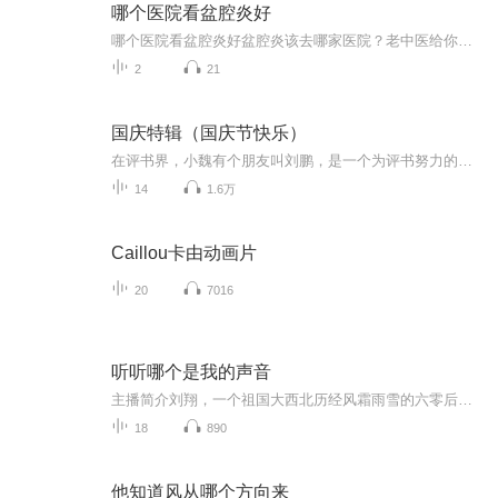
哪个医院看盆腔炎好
哪个医院看盆腔炎好盆腔炎该去哪家医院？老中医给你掰开了揉碎了讲 咱老百姓得了盆腔炎，第一个反应肯定是"去哪家医院好"。这年头连网红奶茶店都知道要挑排队长的买，看病这种大事更得精挑细选。作为一名整天研究《黄帝内经》的健康管理师（注意啊，我...
2
21
国庆特辑（国庆节快乐）
在评书界，小魏有个朋友叫刘鹏，是一个为评书努力的小伙子。在2021年国庆期间，他想弄个特辑，便烦劳我给他录个爱国题材的评书小段儿。这种事情，不是特殊情况，小魏一般不会拒绝，也就给其录了一个《鲁迅踢鬼》，等他传完，我再传到我的专辑里。另外，小...
14
1.6万
Caillou卡由动画片
20
7016
听听哪个是我的声音
主播简介刘翔，一个祖国大西北历经风霜雨雪的六零后汉子，一个从新疆浩瀚的古尔班通古特沙漠边缘～兵团农牧团场走出来的诵读爱好者。喜欢利用自己富有磁性的声音将美丽的文字赋予灵魂，希望与您携手同心共同游历令人向往的“诗与远方”……
18
890
他知道风从哪个方向来