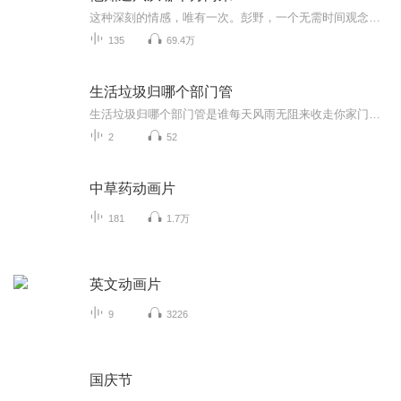
这种深刻的情感，唯有一次。彭野，一个无需时间观念的男子，他能在茫茫大草原上准确辨识出八十八颗星座。他是一名出色的射手，一位为了爱情不惜一切的豪杰，一个无所不能的神秘男人。程迦，一个在荒野中独自徘徊，冷静自若地坐在汽车顶端抽着烟的女人。她...
135
69.4万
生活垃圾归哪个部门管
生活垃圾归哪个部门管是谁每天风雨无阻来收走你家门口的垃圾袋？又是谁在深夜开着轰隆作响的压缩车穿行在小区里？当你在为垃圾分类抓耳挠腮时，有没有想过这些生活垃圾最后都去了哪里？今天咱们就来扒一扒这个城市里最默默无闻却又至关重要的幕后英雄——...
2
52
中草药动画片
181
1.7万
英文动画片
9
3226
国庆节