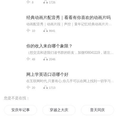
8
1726
经典动画片配音秀｜看看有你喜欢的动画片吗
动画配音秀｜动画片段｜声控｜童年记忆经典动画片片段配音
10
8641
你的收入来自哪个象限？
（想交流和进我们读书群的听友，加微f08041119，请注明是通过什么途径了解到的播音）真正的财务自由是什么？财务自由，就是当你不工作的时候，也不必为金钱发愁，因为你有其他渠道的现金收入。当工作不再是获得金钱的唯一手段时，你便自由了。可以有足够的...
49
2046
网上学英语口语哪个好
在互联网时代,只要有心,你几乎可以在网上找到一切学习资源,学习英语口语也有着越来越多样化的方法。今天小编就给大家介绍5个非常好用的英语口语学习网英语口语一句一句学 每句都有声音http://www.ny-yy.com/m/
20
1713
您是不是在找：
安庆年记事
穿越之大庆帝国
普天同庆