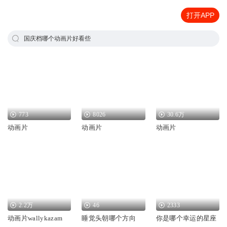
打开APP
国庆档哪个动画片好看些
773
8026
30.6万
动画片
动画片
动画片
2.2万
46
2333
动画片wallykazam
睡觉头朝哪个方向
你是哪个幸运的星座