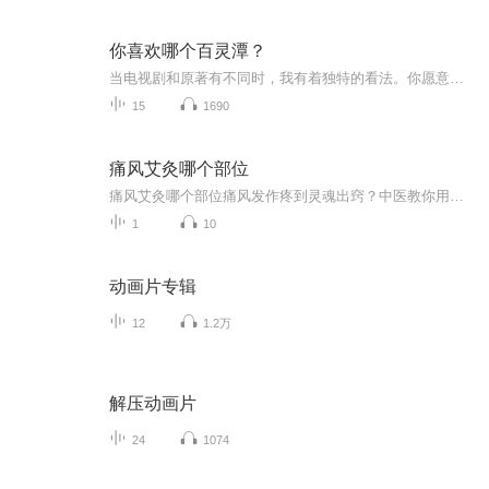
你喜欢哪个百灵潭？
当电视剧和原著有不同时，我有着独特的看法。你愿意跟着我的评论一起走入一个深情的世界吗...
15
1690
痛风艾灸哪个部位
痛风艾灸哪个部位痛风发作疼到灵魂出窍？中医教你用艾灸"烤"出体内小恶魔（开篇热梗暴击）最近某音上"痛风人"的魔性舞蹈火了，别人跳舞要钱，痛风人跳舞要命——每跳一步都像被容嬷嬷用钢针扎脚趾。别急着学网红吃秋水仙碱配奶茶，今天教你用老祖宗的智慧...
1
10
动画片专辑
12
1.2万
解压动画片
24
1074