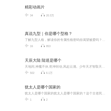
精彩动画片
34
20.3万
真说九型｜你是哪个型格？
了解九型人格，解读你的专属性格密码你渴望被爱吗？你有被爱过吗？从你有记忆开始，一直到此时此刻的你，还记得这之间，你是如何寻求被爱的吗？风吹雨成花，时间追不上白马，你年少掌心的梦话，依然紧握着吗？在专辑里我会介绍九型人格和九种被爱方式，你可能会看到你自己，你会唤起曾经的记忆，你可能会哭，也可能会笑，可能会回想起那个ta，会想起那个自己。请一定记住：经意或不经意之间，我们都被这个世界，温柔的爱着。我和世界爱着你，愿你出走半生，过来仍是少年
16
853
天辰大陆 陆巡是哪个
天地间,神魔不休,乾坤转动,风起云涌。少年天才智取天下,惊悚悬疑,激荡浪漫。神秘禁忌器物究竟真假,无尽力量将引来怎样惊天逆转。少年与二神女禁断邂逅,却因一身诅咒宿命格外契合。少年智勇双全,妙计连连化解危机。更遇良师指点,渐露锋芒。少年与二神女三人...
502
6.1万
犹太人是哪个国家的
犹太人是哪个国家的犹太人是哪个国家的？这个古老民族的生存智慧让现代人惊掉下巴 早上刷到一条热搜，说某网红在以色列对着哭墙直播带货卖芝麻丸，评论区直接炸锅。有人问："犹太人到底算哪国人？以色列人是不是都信犹太教？"这个问题就像问"广东人是不...
1
2