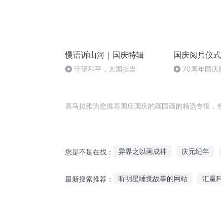
慢语诉山河｜国庆特辑
国庆阅兵仪式
守望和平，大国担当
70周年国
作者：卞雨祺 
喜马拉雅为您推荐国庆国庆的画国画的精选专辑，
异界之以画成神
庆元纪年
您是不是在找：
重生小画师
一人有庆
重
听明星睡觉故事的网站
汇赢
最新搜索推荐：
庆云传奇
安庆年记事
听半拉姐姐讲迷你故事
听老