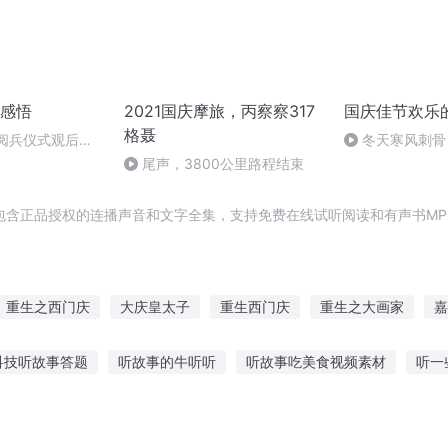
感悟
2021国庆摩旅，丙察察317
国庆佳节欢乐
格聂
庆阅兵仪式观后感
冬天寒风刺骨
朗读者：卞雨祺
暖的春天
尾声，3800公里路程结束
包含正品授权的连播声音和文字全集，支持免费在线试听阅读和有声书MP
重生之西门庆
大庆皇太子
重生西门庆
重生之大画家
嘉
庆儿女
庆余年之长歌行
穿越之大庆帝国
画像里的男人
普
科技听故事答题
听故事的牛听听
听故事吃美食视频素材
听一
兵讲故事手绘画
布偶游戏故事在线听
积木英雄故事免费听
口