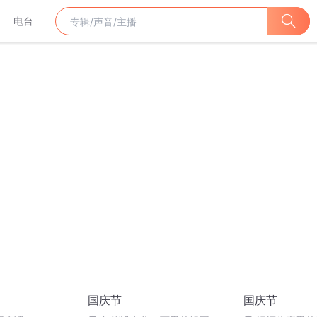
电台
国庆节
国庆节