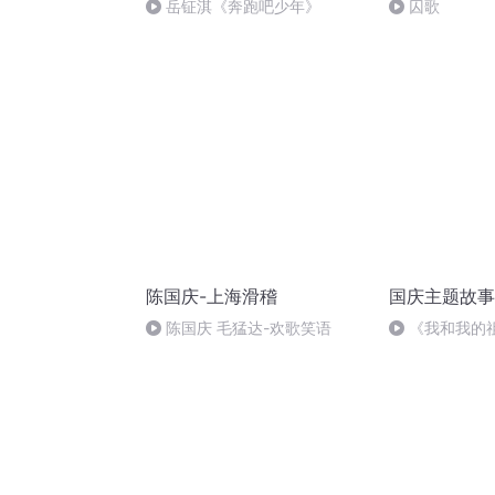
岳钲淇《奔跑吧少年》
囚歌
陈国庆-上海滑稽
国庆主题故事
陈国庆 毛猛达-欢歌笑语
《我和我的