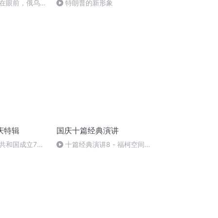
在眼前，俄乌冲
特朗普的新形象
将会如何发展？
庆特辑
国庆十篇经典演讲
共和国成立73
十篇经典演讲8 - 福柯空间回
场举行升国旗仪式
归异托邦演讲