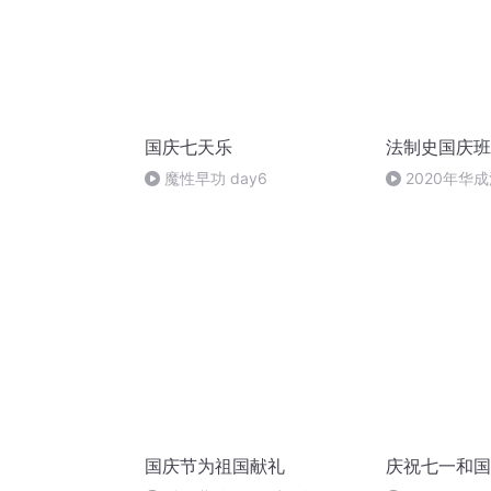
国庆七天乐
法制史国庆班
魔性早功 day6
2020年华
法制史马志冰 (1
国庆节为祖国献礼
庆祝七一和国