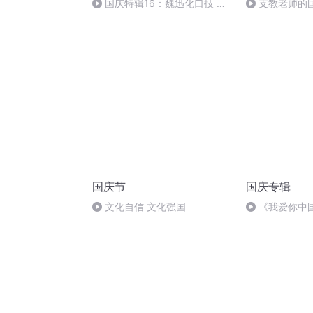
国庆特辑16：魏迅化口技 二
支教老师的
胡 东方红+一般唱法和原生态
国庆节
国庆专辑
文化自信 文化强国
《我爱你中