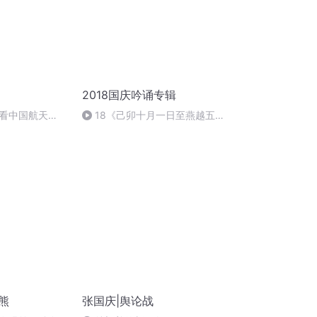
2018国庆吟诵专辑
看中国航天
18《己卯十月一日至燕越五
日罹狴犴有感而赋》组律18首
文天祥 自由吟诵
熊
张国庆|舆论战