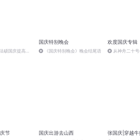
国庆特别晚会
欢度国庆专辑
成法硕国庆提高班
《国庆特别晚会》晚会结尾语
从神舟二十号
2)
的“隐形实力”
庆节
国庆出游去山西
张国庆|穿越牛