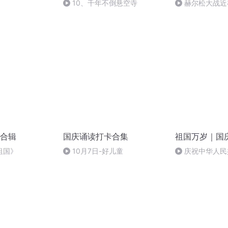
10、千年不倒悬空寺
赫尔松大战近
突的关键之战，
合辑
国庆诵读打卡合集
祖国万岁｜国
祖国》
10月7日-好儿童
庆祝中华人民
周年 天安门广