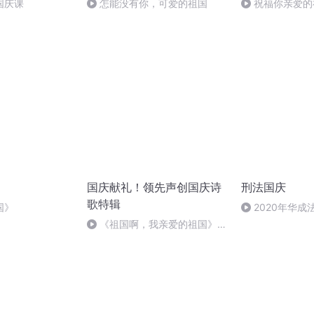
国庆课
怎能没有你，可爱的祖国
祝福你亲爱的
国庆献礼！领先声创国庆诗
刑法国庆
歌特辑
国》
2020年华
刑法陈 (26)
《祖国啊，我亲爱的祖国》温
婉