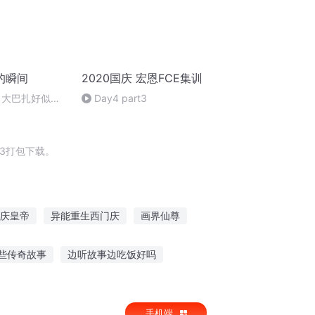
的瞬间
2020国庆 宏恩FCE集训
 大巴扎好似温
Day4 part3
3打包下载。
庆皇帝
异能重生西门庆
画界仙尊
天同庆
庆阳成长手札
你的画里有月光
些传奇故事
边听故事边吃饭好吗
袋侦探免费听故事
听七色花故事在线听
手机端