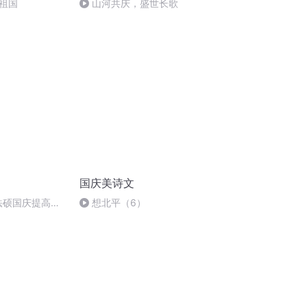
祖国
山河共庆，盛世长歌
国庆美诗文
成法硕国庆提高班
想北平（6）