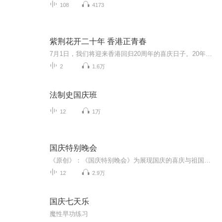
108
4173
紫荆花开二十年 香港正青春
7月1日，我们将迎来香港回归20周年的喜庆日子。20年来，在“一国两制”方针指引下，香港这颗明珠璀璨夺目，这艘巨轮扬帆前进，实现了经济繁荣、民主发展和社会全面进步。 倾听历史跫音，回首来时历程，我们脚步坚定，充满自信。香港当前正处于历史最好的发...
2
1.6万
法制史国庆班
12
1万
国庆特别晚会
《原创》：《国庆特别晚会》为展现国庆的喜庆与祖国的深情我将以具体的场景切入从清晨升旗的庄严到街头巷尾的欢庆到历史与当下的交融，用优美的笔触传递对祖国的热爱与自豪！用诗歌和情感美文形式，歌颂祖国的繁荣富强，祝人民幸福安康！
12
2.9万
国庆七天乐
魔性早功练习