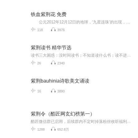
铁血紫荆花 免费
公元2012年12月12日的地球，‘九星连珠’的出现，空间之门的打开，传说中的神族的到来。使得人类卷入了魔法的文明中。 16年后，盖伦家的少主星剑，魔族公主莉娜，人族中拥有神秘力量的少女曹晓霞，是随意还是不经意的相遇于‘紫荆花’学院。从此展开了...
118
3976
紫荆读书 精华节选
读书三大困惑：没时间读书；不知道读什么书；读不进去书；不用再纠结了，和紫荆读书一起，解锁你的轻阅读技能！每周精选一本书籍，用一小时快速了解书中的精华内容，讲书人用音频、视频的方式，用最容易理解的话语诠释书中奥妙。开拓你的认知边界，丰富你的知识结构！加入紫荆读书！用阅读，塑造更好的自己！
26
2340
紫荆bauhinia诗歌美文诵读
16
3890
紫荆令（酷匠网玄幻榜第一）
酷匠微信群已启用，后续群内不定时掉落粉丝收听福利，欢迎各位小耳朵进群哦~加V： cyy922222每日九点半三更，不定时加更哦！【内容简介】天地有正气，杂然赋流形。下则为河岳，上则为日星。于人曰浩然，沛乎塞苍冥。心存正气，无地域之别、无性别之分、无...
1288
652.8万