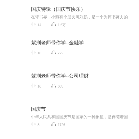
国庆特辑（国庆节快乐）
在评书界，小魏有个朋友叫刘鹏，是一个为评书努力的小伙子。在2021年国庆期间，他想弄个特辑，便烦劳我给他录个爱国题材的评书小段儿。这种事情，不是特殊情况，小魏一般不会拒绝，也就给其录了一个《鲁迅踢鬼》，等他传完，我再传到我的专辑里。另外，小...
14
1.6万
紫荆老师带你学--金融学
10
722
紫荆老师带你学--公司理财
10
603
国庆节
中华人民共和国国庆节是国家的一种象征，是伴随着国家的出现而出现的。让我们用诗歌朗诵歌颂祖国的繁荣富强，国泰民安。
8
1726