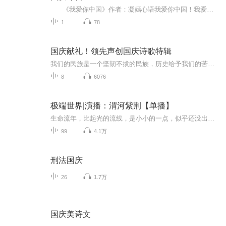
《我爱你中国》作者：凝嫣心语我爱你中国！我爱你春天蓬勃的秧苗；我爱你秋日金黄的硕果。我爱你中国！我爱你青松气质，我爱你红梅品格！我爱你家乡的甜蔗好像乳汁滋润着我的心窝。我爱你中国，我要把最美的歌儿献给你，我的母亲我的祖国。我爱你中国，我爱...
1
78
国庆献礼！领先声创国庆诗歌特辑
我们的民族是一个坚韧不拔的民族，历史给予我们的苦难都变成了闪着金光的勋章！我们的国家是一个龙腾虎跃的国家，那条巨龙正以不可阻挡之势崛起于神奇的东方！------------------------------------------------值此祖国70周年华诞之际，领先声创以诗歌向祖国献礼！用我们的声音、用我们的热血、用我们的灵魂诵读经典爱国篇章，歌颂我们的祖国！永远繁荣富强！
8
6076
极端世界|演播：渭河紫荆【单播】
生命流年，比起光的流线，是小小的一点，似乎还没出现就已经消亡。历史尘埃，比起宇宙的长路，是短短的一步，仿佛还没开始就已经结束
99
4.1万
刑法国庆
26
1.7万
国庆美诗文