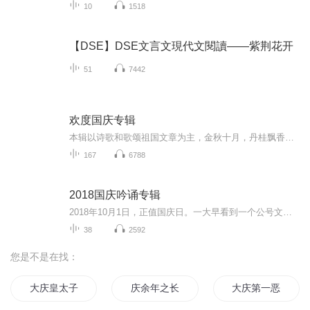
10
1518
【DSE】DSE文言文現代文閱讀——紫荆花开
51
7442
欢度国庆专辑
本辑以诗歌和歌颂祖国文章为主，金秋十月，丹桂飘香，在这个充满丰收喜悦的季节里，我们满怀激动和自豪，迎来了中华人民共和国76周年华诞。这不仅是一个庄重的纪念日，更是全体中华儿女共同欢庆的盛大的节日，承载着深厚的民族情感和历史意义.
167
6788
2018国庆吟诵专辑
2018年10月1日，正值国庆日。一大早看到一个公号文章，正是文天祥的《己卯十月一日至燕越五日罹狴犴有感而赋》。当然，彼十一非当今的十一。不过数字的巧合还是让人感触，今天拿来读一读，体味一番历史英杰的民族情怀，恰也当时。 根据诗题来看，这组诗是写于十月一日至十月五日之间，是文天祥被俘之后所作，这些诗作不仅有凛凛正气，更也能看的到他百端交集的复杂情感。另一首于右任先生的《望大陆》，微信公号有称《望乡》，一句“山之上国之殇”荡气回肠，一并兴起拿来读了一读。仓促间多有瑕疵...
38
2592
您是不是在找：
大庆皇太子
庆余年之长歌行
大庆第一恶