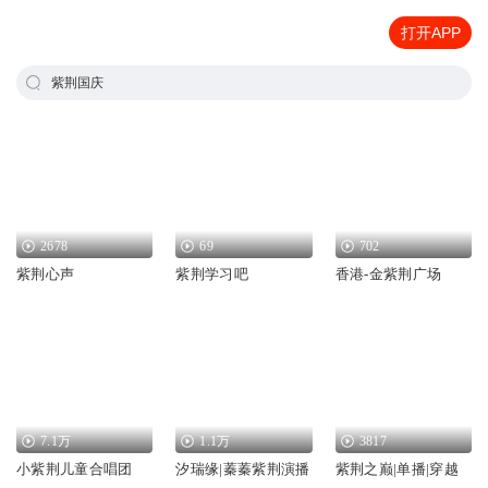
打开APP
紫荆国庆
2678
69
702
紫荆心声
紫荆学习吧
香港-金紫荆广场
7.1万
1.1万
3817
小紫荆儿童合唱团
汐瑞缘|蓁蓁紫荆演播
紫荆之巅|单播|穿越